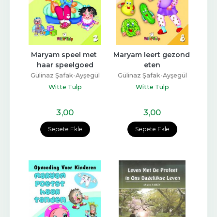
Maryam speel met 
Maryam leert gezond 
haar speelgoed
eten
Gülinaz Şafak-Ayşegül
Gülinaz Şafak-Ayşegül
Coşkun
Coşkun
Witte Tulp
Witte Tulp
3
,00
3
,00
Sepete Ekle
Sepete Ekle