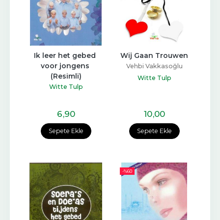
Ik leer het gebed 
Wij Gaan Trouwen
voor jongens 
Vehbi Vakkasoğlu
(Resimli)
Witte Tulp
Witte Tulp
6
,90
10
,00
Sepete Ekle
Sepete Ekle
-%
60