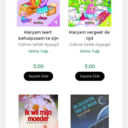
Maryam leert 
Maryam vergeet de 
behulpzaam te zijn
tijd
Gülinaz Şafak-Ayşegül
Gülinaz Şafak-Ayşegül
Coşkun
Coşkun
Witte Tulp
Witte Tulp
3
,00
3
,00
Sepete Ekle
Sepete Ekle