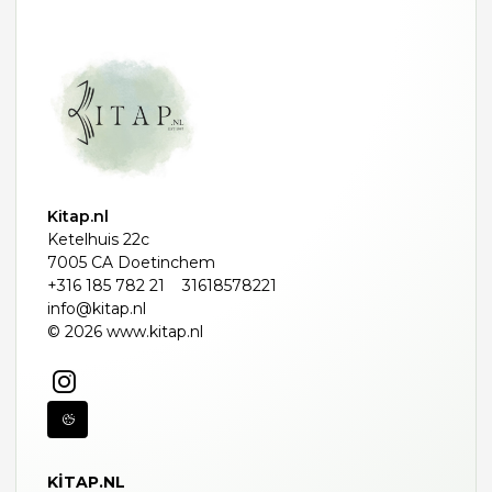
Kitap.nl
Ketelhuis 22c
7005 CA Doetinchem
+316 185 782 21
31618578221
info@kitap.nl
© 2026 www.kitap.nl
KITAP.NL