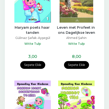
Maryam poets haar 
Leven met Profeet in 
tanden
ons Dagelijkse leven
Gülinaz Şafak-Ayşegül
Ahmed Şahin
Coşkun
Witte Tulp
Witte Tulp
3
,00
8
,00
Sepete Ekle
Sepete Ekle