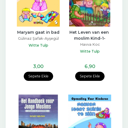
Maryam gaat in bad
Het Leven van een 
moslim Kind-1-
Gülinaz Şafak-Ayşegül
Coşkun
Havva Koc
Witte Tulp
Witte Tulp
3
,00
6
,90
Sepete Ekle
Sepete Ekle