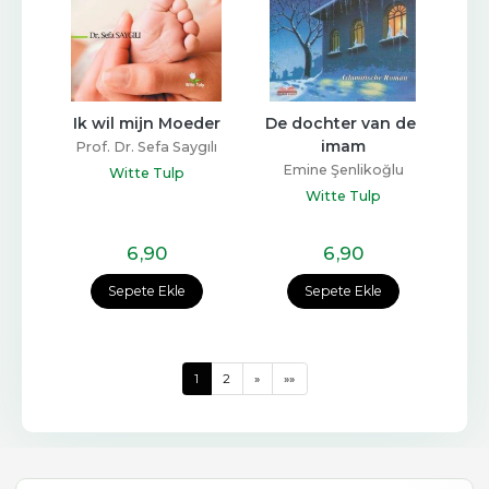
Ik wil mijn Moeder
De dochter van de 
imam
Prof. Dr. Sefa Saygılı
Emine Şenlikoğlu
Witte Tulp
Witte Tulp
6
,90
6
,90
Sepete Ekle
Sepete Ekle
1
2
»
»»