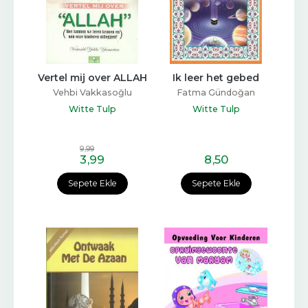
Vertel mij over ALLAH
Ik leer het gebed
Vehbi Vakkasoğlu
Fatma Gündoğan
Witte Tulp
Witte Tulp
9
,99
3
,99
8
,50
Sepete Ekle
Sepete Ekle