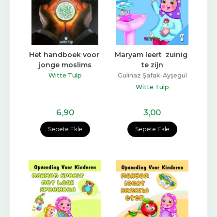
Het handboek voor 
Maryam leert  zuinig 
jonge moslims
te zijn
Witte Tulp
Gülinaz Şafak-Ayşegül
Coşkun
Witte Tulp
6
,90
3
,00
Sepete Ekle
Sepete Ekle