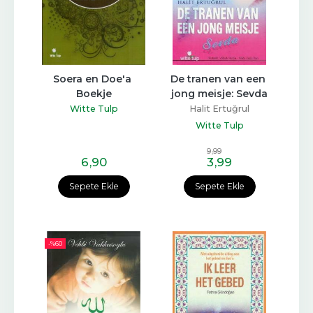
Soera en Doe'a 
De tranen van een 
Boekje
jong meisje: Sevda
Witte Tulp
Halit Ertuğrul
Witte Tulp
9
,99
6
,90
3
,99
Sepete Ekle
Sepete Ekle
-%
60