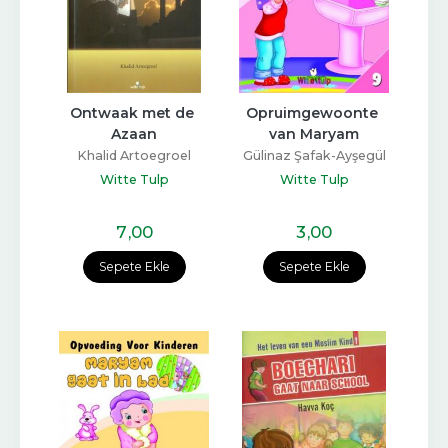
Ontwaak met de 
Opruimgewoonte 
Azaan
van Maryam
Khalid Artoegroel
Gülinaz Şafak-Ayşegül
Coşkun
Witte Tulp
Witte Tulp
7
,00
3
,00
Sepete Ekle
Sepete Ekle