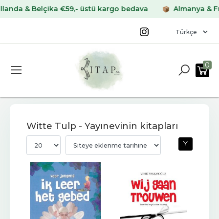
Belçika €59,- üstü kargo bedava
Almanya & Fransa €6
0
Witte Tulp - Yayınevinin kitapları