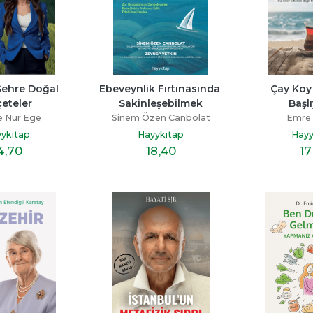
ehre Doğal 
Ebeveynlik Fırtınasında 
Çay Koy 
eteler
Sakinleşebilmek
Başl
e Nur Ege
Sinem Özen Canbolat
Emre 
ykitap
Hayykitap
Hayy
4
,70
18
,40
17