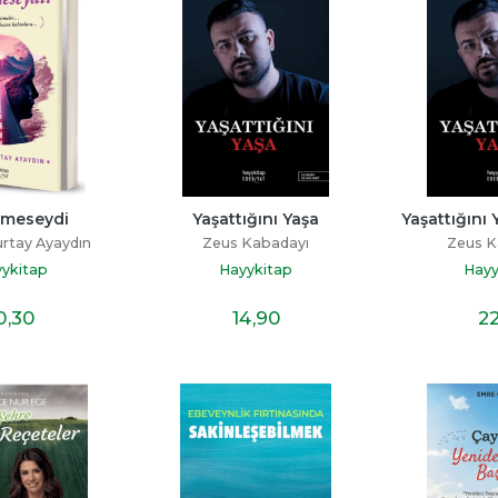
tmeseydi
Yaşattığını Yaşa
Yaşattığını 
rtay Ayaydın
Zeus Kabadayı
Zeus K
ykitap
Hayykitap
Hayy
0
,30
14
,90
2