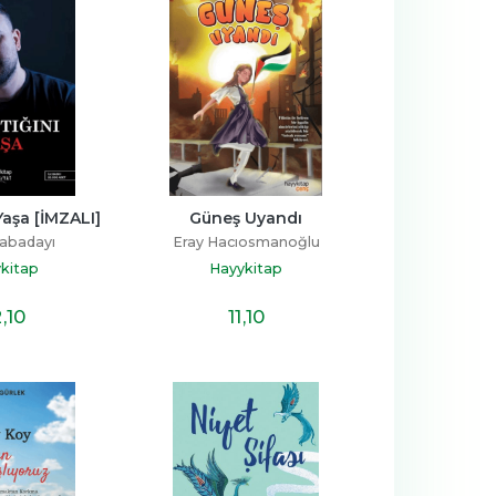
Yaşa [İMZALI]
Güneş Uyandı
abadayı
Eray Hacıosmanoğlu
kitap
Hayykitap
2
,10
11
,10