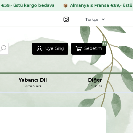
o bedava
Almanya & Fransa €69,- üstü kargo bedava
0
Üye Girişi
Sepetim
Yabancı Dil
Diğer
Kitapları
Ürünler