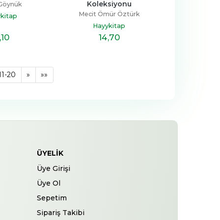
Koleksiyonu
Göynük
Mecit Ömür Öztürk
kitap
Hayykitap
,10
14
,70
11-20
»
»»
ÜYELIK
Üye Girişi
Üye Ol
Sepetim
Sipariş Takibi