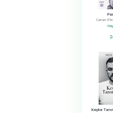
Pa
Canan Efen
Hay
2
Keşke Tanı