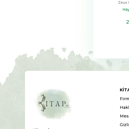
Zeus 
Hay
2
KIT
Firm
Hak
Mesa
Gizl