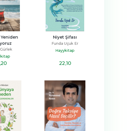
Yeniden 
Niyet Şifası
ıyoruz
Funda Uçuk Er
Gürlek
Hayykitap
kitap
,20
22
,10