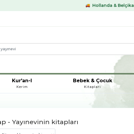
Hollanda & Belçika €59,- üstü karg
Kur'an-I
Bebek & Çocuk
Kerim
Kitapları
p - Yayınevinin kitapları