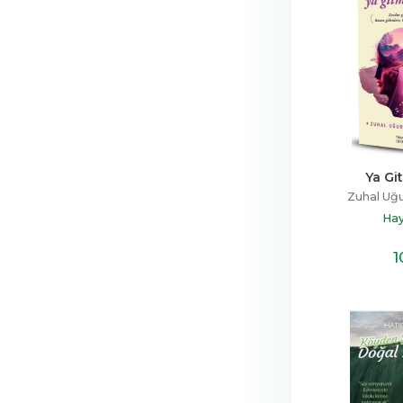
Ya Gi
Zuhal Uğu
Hay
1