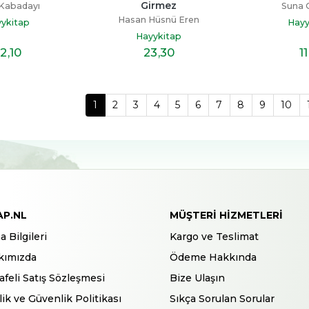
Girmez
Kabadayı
Suna 
Hasan Hüsnü Eren
ykitap
Hayy
Hayykitap
2
,10
23
,30
11
1
2
3
4
5
6
7
8
9
10
AP.NL
MÜŞTERI HIZMETLERI
a Bilgileri
Kargo ve Teslimat
kımızda
Ödeme Hakkında
feli Satış Sözleşmesi
Bize Ulaşın
ilik ve Güvenlik Politikası
Sıkça Sorulan Sorular