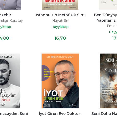
nzehir
İstanbul’un Metafizik Sırrı
Ben Dünyay
Yapmanız 
digil Karatay
Hayati Sır
Emin 
ykitap
Hayykitap
Hayy
4
,00
16
,70
17
masaydım Seni
İyot Giren Eve Doktor 
Seni Daha Nas