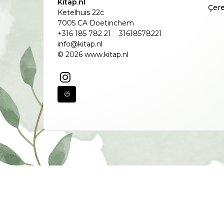
Kitap.nl
Çere
Ketelhuis 22c
7005 CA Doetinchem
+316 185 782 21
31618578221
info@kitap.nl
© 2026 www.kitap.nl