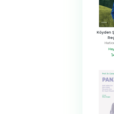
Köyden Ş
Reç
Hatic
Hay
1