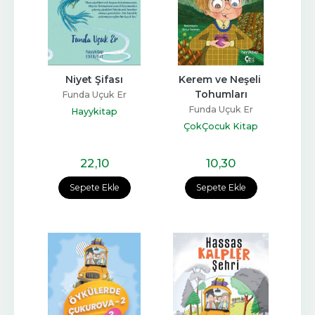
Niyet Şifası
Kerem ve Neşeli 
Tohumları
Funda Uçuk Er
Funda Uçuk Er
Hayykitap
ÇokÇocuk Kitap
22
,10
10
,30
Sepete Ekle
Sepete Ekle