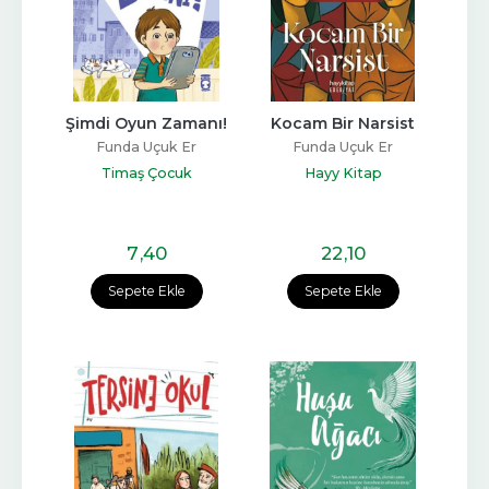
Şimdi Oyun Zamanı!
Kocam Bir Narsist
Funda Uçuk Er
Funda Uçuk Er
Timaş Çocuk
Hayy Kitap
7
,40
22
,10
Sepete Ekle
Sepete Ekle