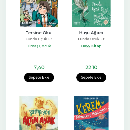
Tersine Okul
Huşu Ağacı
Funda Uçuk Er
Funda Uçuk Er
Timaş Çocuk
Hayy Kitap
7
,40
22
,10
Sepete Ekle
Sepete Ekle