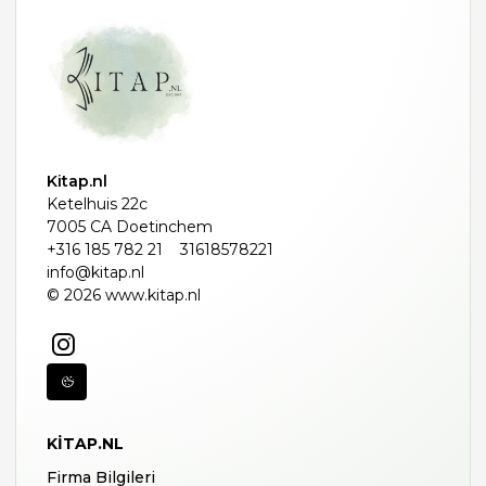
Kitap.nl
Ketelhuis 22c
7005 CA Doetinchem
+316 185 782 21
31618578221
info@kitap.nl
© 2026 www.kitap.nl
KITAP.NL
Firma Bilgileri