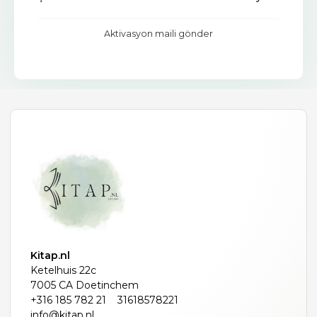
Aktivasyon maili gönder
Kitap.nl
Ketelhuis 22c
7005 CA Doetinchem
+316 185 782 21
31618578221
info@kitap.nl