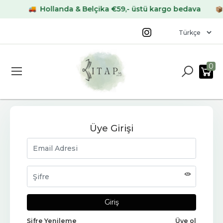
Hollanda & Belçika €59,- üstü kargo bedava
A
0
Üye Girişi
Şifre Yenileme
Üye ol