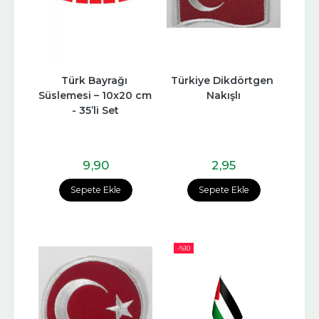
Türk Bayrağı 
Türkiye Dikdörtgen 
Süslemesi – 10x20 cm 
Nakışlı
- 35’li Set
9
,90
2
,95
Sepete Ekle
Sepete Ekle
-%
10