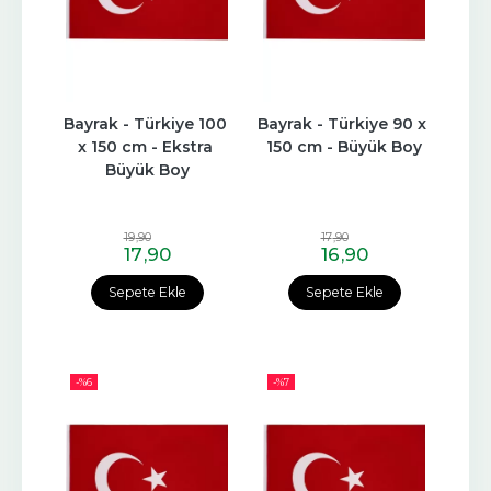
Bayrak - Türkiye 100 
Bayrak - Türkiye 90 x 
x 150 cm - Ekstra 
150 cm - Büyük Boy
Büyük Boy
19
,90
17
,90
17
,90
16
,90
Sepete Ekle
Sepete Ekle
-%
6
-%
7