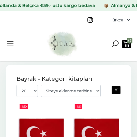
a & Belçika €59,- üstü kargo bedava
Almanya & Fransa
0
Bayrak - Kategori kitapları
-%
10
-%
5