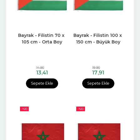
Bayrak - Filistin 70 x 
Bayrak - Filistin 100 x 
105 cm - Orta Boy
150 cm - Büyük Boy
14
,90
19
,90
13
,41
17
,91
Sepete Ekle
Sepete Ekle
-%
10
-%
10