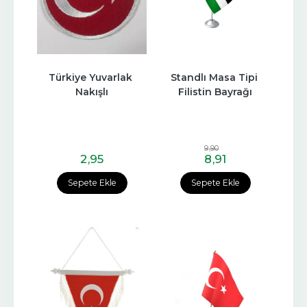
Türkiye Yuvarlak 
Standlı Masa Tipi 
Nakışlı
Filistin Bayrağı
9
,90
2
,95
8
,91
Sepete Ekle
Sepete Ekle