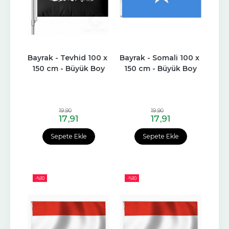
Bayrak - Tevhid 100 x 
Bayrak - Somali 100 x 
150 cm - Büyük Boy
150 cm - Büyük Boy
19
,90
19
,90
17
,91
17
,91
Sepete Ekle
Sepete Ekle
-%
10
-%
10