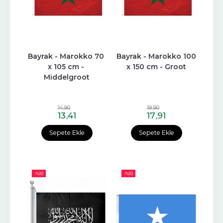
Bayrak - Marokko 70 
Bayrak - Marokko 100 
x 105 cm - 
x 150 cm - Groot
Middelgroot
14
,90
19
,90
13
,41
17
,91
Sepete Ekle
Sepete Ekle
-%
10
-%
10