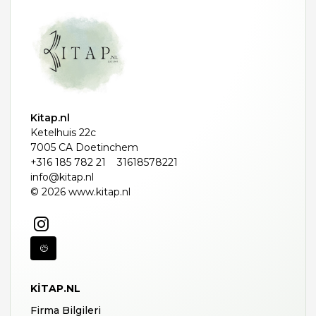
Kitap.nl
Ketelhuis 22c
7005 CA Doetinchem
+316 185 782 21
31618578221
info@kitap.nl
© 2026 www.kitap.nl
KITAP.NL
Firma Bilgileri