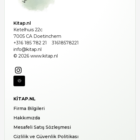
Kitap.nl
Ketelhuis 22c
7005 CA Doetinchem
+316 185 782 21
31618578221
info@kitap.nl
© 2026 www.kitap.nl
KITAP.NL
Firma Bilgileri
Hakkımızda
Mesafeli Satış Sözleşmesi
Gizlilik ve Güvenlik Politikası