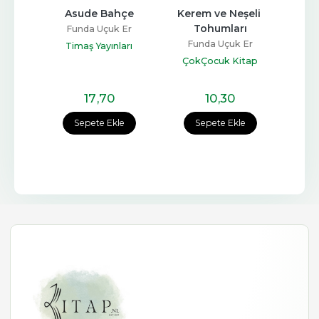
n 
Asude Bahçe
Kerem ve Neşeli 
Şimdi
n
Tohumları
Funda Uçuk Er
Fu
 Er
Funda Uçuk Er
Timaş Yayınları
T
arı
ÇokÇocuk Kitap
17
,70
10
,30
e
Sepete Ekle
Sepete Ekle