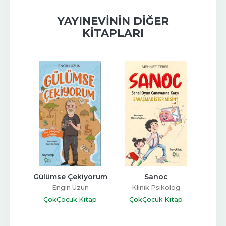
YAYINEVININ DIĞER
KITAPLARI
eden 
Gülümse Çekiyorum
Sanoc
Kere
Engin Uzun
Klinik Psikolog
k
Mehmet Teber
Fu
ÇokÇocuk Kitap
ÇokÇocuk Kitap
tap
Ço