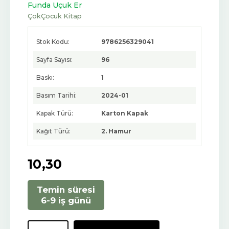
Funda Uçuk Er
ÇokÇocuk Kitap
Stok Kodu:
9786256329041
Sayfa Sayısı:
96
Baskı:
1
Basım Tarihi:
2024-01
Kapak Türü:
Karton Kapak
Kağıt Türü:
2. Hamur
10
,30
Temin süresi
6-9 iş günü