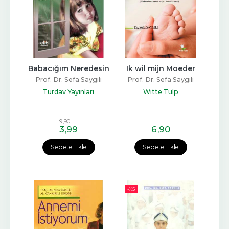
Babacığım Neredesin
Ik wil mijn Moeder
Prof. Dr. Sefa Saygılı
Prof. Dr. Sefa Saygılı
Turdav Yayınları
Witte Tulp
9
,90
3
,99
6
,90
Sepete Ekle
Sepete Ekle
-%
5