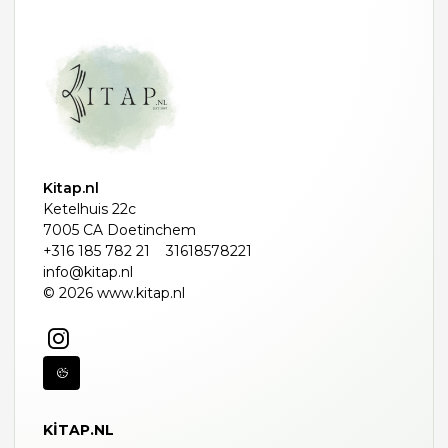
Kitap.nl
Ketelhuis 22c
7005 CA Doetinchem
+316 185 782 21
31618578221
info@kitap.nl
© 2026 www.kitap.nl
KITAP.NL