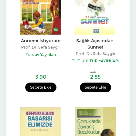
Annemi İstiyorum
Sağlık Açısından 
Sünnet
Prof. Dr. Sefa Saygılı
Prof. Dr. Sefa Saygılı
Turdav Yayınları
ELİT KÜLTÜR YAYINLARI
3
,00
3
,90
2
,85
Sepete Ekle
Sepete Ekle