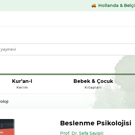
Hollanda & Belçika €59,- üst
Kur'an-I
Bebek & Çocuk
Kerim
Kitapları
oloji
Beslenme Psikolojisi
Prof. Dr. Sefa Saygılı