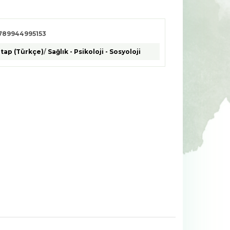
789944995153
itap (Türkçe)
/
Sağlık - Psikoloji - Sosyoloji