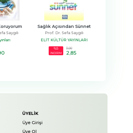
 Koruyorum
Sağlık Açısından Sünnet
Ik wil mij
efa Saygılı
Prof. Dr. Sefa Saygılı
Prof. Dr. Sef
yınları
ELİT KÜLTÜR YAYINLARI
Witte 
3
,00
%5
90
2
,85
6
,9
İNDİRİM
ÜYELIK
Üye Girişi
Üye Ol