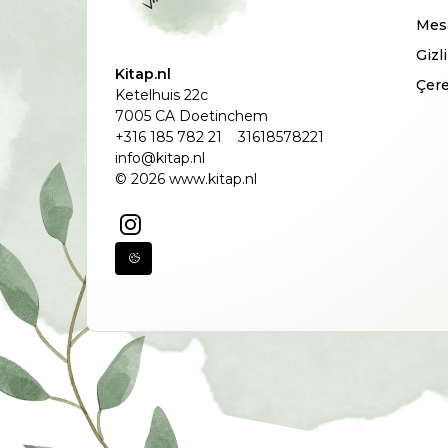
Mesa
Gizl
Kitap.nl
Çere
Ketelhuis 22c
7005 CA Doetinchem
+316 185 782 21
31618578221
info@kitap.nl
© 2026 www.kitap.nl