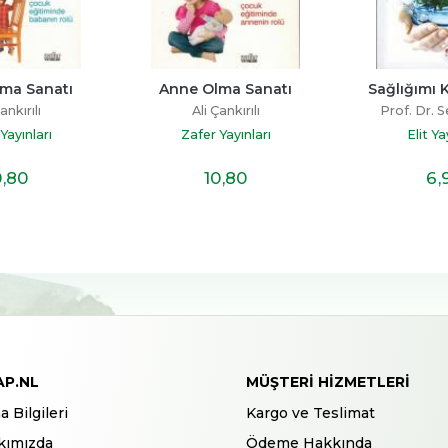
ma Sanatı
Anne Olma Sanatı
Sağlığımı
ankırılı
Ali Çankırılı
Prof. Dr. S
Yayınları
Zafer Yayınları
Elit Ya
0
,80
10
,80
6
,
AP.NL
MÜŞTERI HIZMETLERI
a Bilgileri
Kargo ve Teslimat
kımızda
Ödeme Hakkında