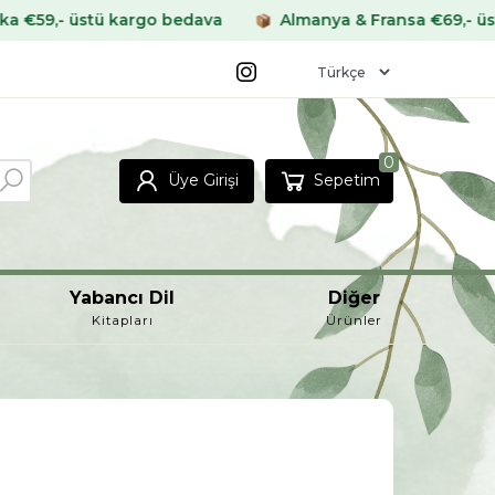
ü kargo bedava
Almanya & Fransa €69,- üstü kargo be
0
Üye Girişi
Sepetim
Yabancı Dil
Diğer
Kitapları
Ürünler