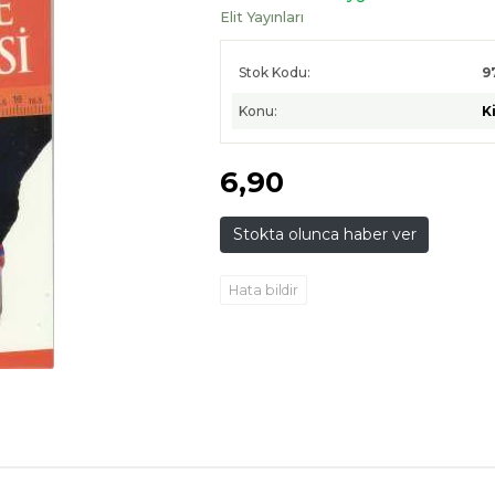
Elit Yayınları
Stok Kodu:
9
Konu:
K
6
,90
Stokta olunca haber ver
Hata bildir