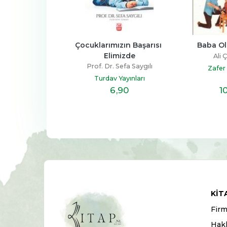
nuz Diyor Ki
Çocuklarımızın Başarısı 
Baba Ol
Elimizde
. Sefa Saygılı
Ali Ç
Prof. Dr. Sefa Saygılı
ş Yayınları
Zafer 
Turdav Yayınları
3
,90
6
,90
1
KIT
Firm
Hak