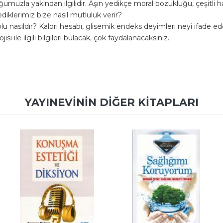
muzla yakından ilgilidir. Aşın yedikçe moral bozukluğu, çeşitli ha
ediklerimiz bize nasıl mutluluk verir?
u nasıldır? Kalori hesabı, glisemik endeks deyimleri neyi ifade ed
 ile ilgili bilgileri bulacak, çok faydalanacaksınız.
YAYINEVININ DIĞER KITAPLARI