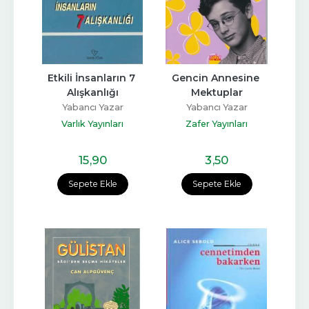
Etkili İnsanların 7 
Gencin Annesine 
Alışkanlığı
Mektuplar
Yabancı Yazar
Yabancı Yazar
Varlık Yayınları
Zafer Yayınları
15
,90
3
,50
Sepete Ekle
Sepete Ekle