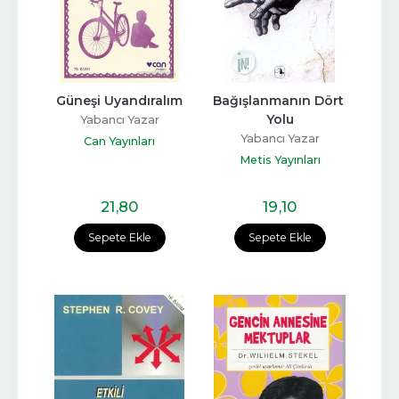
Güneşi Uyandıralım
Bağışlanmanın Dört 
Yolu
Yabancı Yazar
Yabancı Yazar
Can Yayınları
Metis Yayınları
21
,80
19
,10
Sepete Ekle
Sepete Ekle