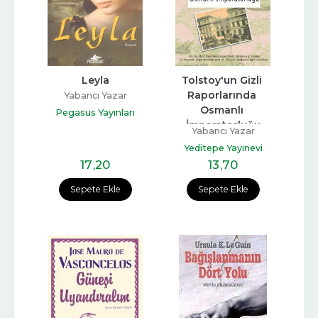
Leyla
Tolstoy'un Gizli 
Raporlarında 
Yabancı Yazar
Osmanlı 
Pegasus Yayınları
İmparatorluğu
Yabancı Yazar
Yeditepe Yayınevi
17
,20
13
,70
Sepete Ekle
Sepete Ekle