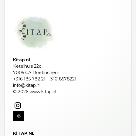
Kitap.nl
Ketelhuis 22c
7005 CA Doetinchem
+316 185 782 21
31618578221
info@kitap.nl
© 2026 www.kitap.nl
KITAP.NL