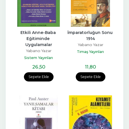
Etkili Anne-Baba 
İmparatorluğun Sonu 
Eğitiminde 
1914
Uygulamalar
Yabancı Yazar
Yabancı Yazar
Timaş Yayınları
Sistem Yayınları
26
,50
11
,80
Sepete Ekle
Sepete Ekle