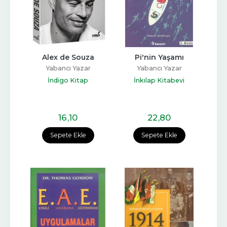
Alex de Souza
Pi'nin Yaşamı
Yabancı Yazar
Yabancı Yazar
İndigo Kitap
İnkılap Kitabevi
16
,10
22
,80
Sepete Ekle
Sepete Ekle