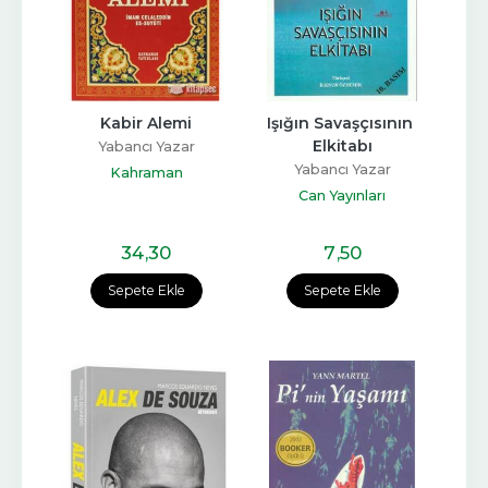
Kabir Alemi
Işığın Savaşçısının 
Elkitabı
Yabancı Yazar
Yabancı Yazar
Kahraman
Can Yayınları
34
,30
7
,50
Sepete Ekle
Sepete Ekle