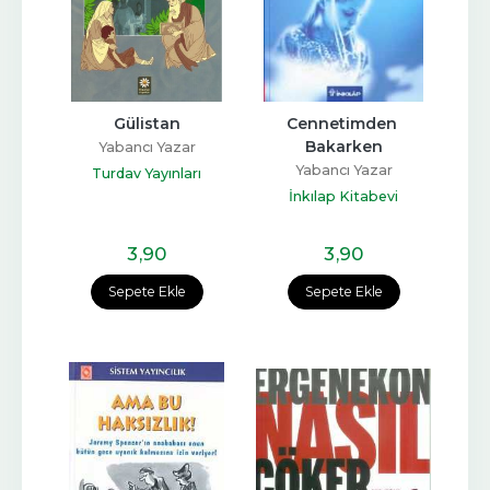
Gülistan
Cennetimden 
Bakarken
Yabancı Yazar
Yabancı Yazar
Turdav Yayınları
İnkılap Kitabevi
3
,90
3
,90
Sepete Ekle
Sepete Ekle