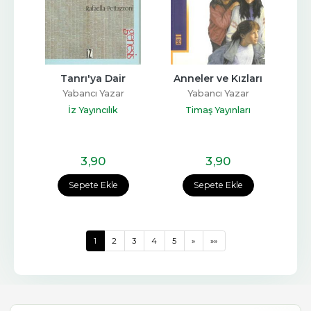
Tanrı'ya Dair
Anneler ve Kızları
Yabancı Yazar
Yabancı Yazar
İz Yayıncılık
Timaş Yayınları
3
,90
3
,90
Sepete Ekle
Sepete Ekle
1
2
3
4
5
»
»»