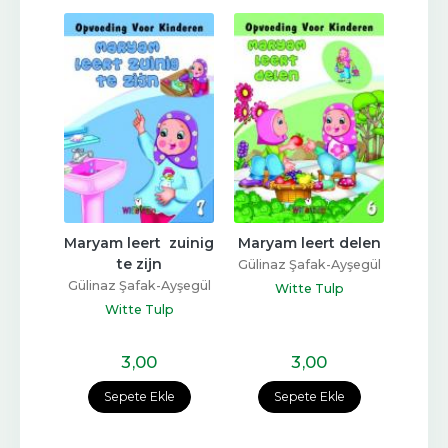
nte 
Maryam leert  zuinig 
Maryam leert delen
Marya
am
te zijn
Gülinaz Şafak-Ayşegül
Gülin
yşegül
Gülinaz Şafak-Ayşegül
Coşkun
Witte Tulp
Coşkun
p
Witte Tulp
3
,00
3
,00
e
Sepete Ekle
Sepete Ekle