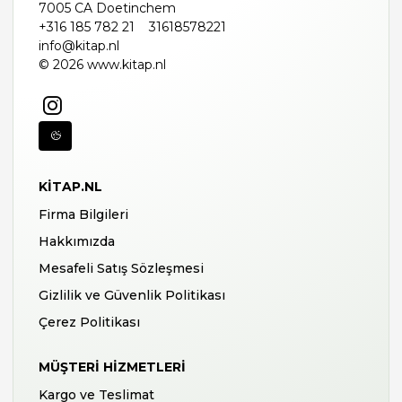
7005 CA Doetinchem
+316 185 782 21
31618578221
info@kitap.nl
© 2026 www.kitap.nl
KITAP.NL
Firma Bilgileri
Hakkımızda
Mesafeli Satış Sözleşmesi
Gizlilik ve Güvenlik Politikası
Çerez Politikası
MÜŞTERI HIZMETLERI
Kargo ve Teslimat