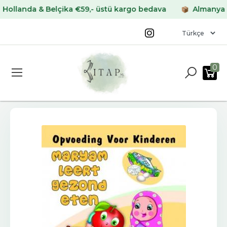
anda & Belçika €59,- üstü kargo bedava
Almanya & Fra
0