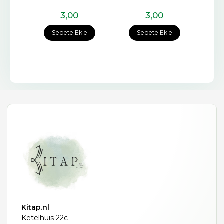
3
,00
3
,00
e
Sepete Ekle
Sepete Ekle
Kitap.nl
Ketelhuis 22c