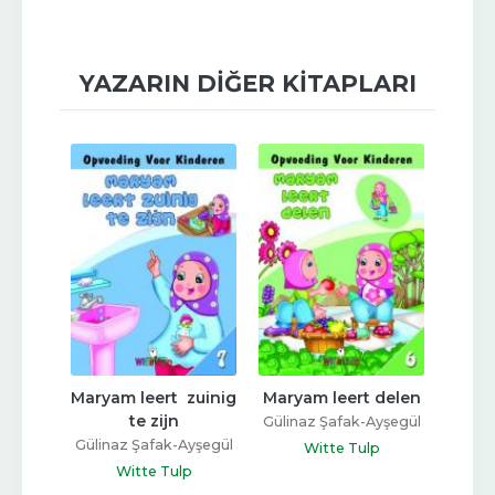
YAZARIN DIĞER KITAPLARI
nte 
Maryam leert  zuinig 
Maryam leert delen
Marya
am
te zijn
Gülinaz Şafak-Ayşegül
Gülin
yşegül
Gülinaz Şafak-Ayşegül
Coşkun
Witte Tulp
Coşkun
p
Witte Tulp