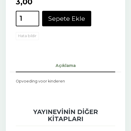
3
,00
Sepete Ekle
Hata bildir
Açıklama
Opvoeding voor kinderen
YAYINEVININ DIĞER
KITAPLARI