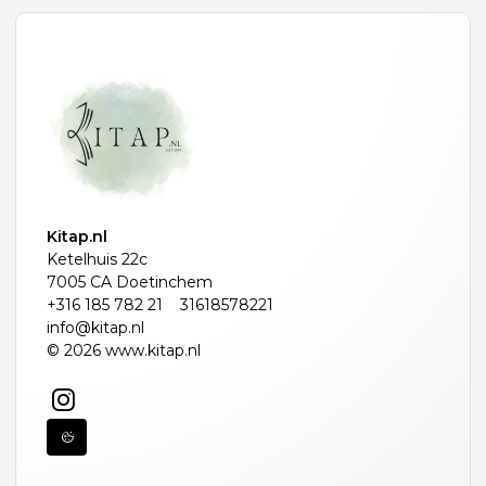
Kitap.nl
Ketelhuis 22c
7005 CA Doetinchem
+316 185 782 21
31618578221
info@kitap.nl
© 2026 www.kitap.nl