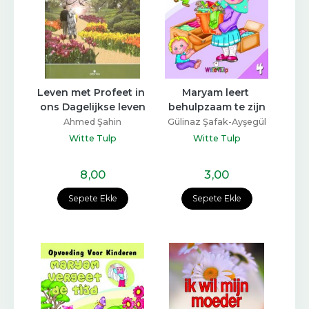
Leven met Profeet in 
Maryam leert 
ons Dagelijkse leven
behulpzaam te zijn
Ahmed Şahin
Gülinaz Şafak-Ayşegül
Coşkun
Witte Tulp
Witte Tulp
8
,00
3
,00
Sepete Ekle
Sepete Ekle