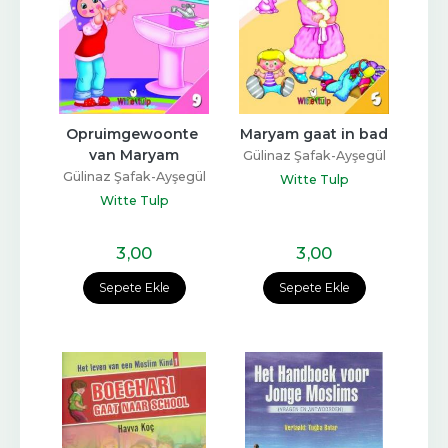
Opruimgewoonte 
Maryam gaat in bad
van Maryam
Gülinaz Şafak-Ayşegül
Gülinaz Şafak-Ayşegül
Coşkun
Witte Tulp
Coşkun
Witte Tulp
3
,00
3
,00
Sepete Ekle
Sepete Ekle