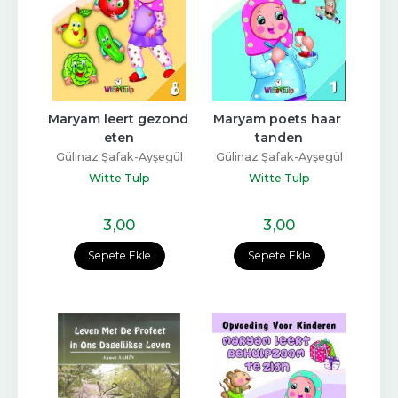
Maryam leert gezond 
Maryam poets haar 
eten
tanden
Gülinaz Şafak-Ayşegül
Gülinaz Şafak-Ayşegül
Coşkun
Coşkun
Witte Tulp
Witte Tulp
3
,00
3
,00
Sepete Ekle
Sepete Ekle