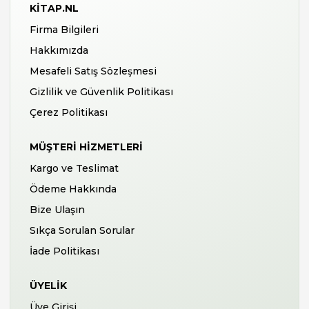
KITAP.NL
Firma Bilgileri
Hakkımızda
Mesafeli Satış Sözleşmesi
Gizlilik ve Güvenlik Politikası
Çerez Politikası
MÜŞTERI HIZMETLERI
Kargo ve Teslimat
Ödeme Hakkında
Bize Ulaşın
Sıkça Sorulan Sorular
İade Politikası
ÜYELIK
Üye Girişi