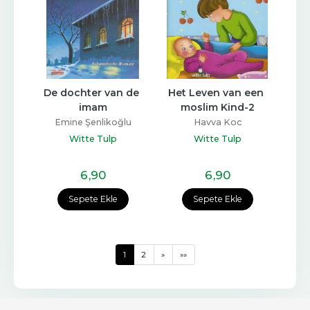
De dochter van de 
Het Leven van een 
imam
moslim Kind-2
Emine Şenlikoğlu
Havva Koc
Witte Tulp
Witte Tulp
6
,90
6
,90
Sepete Ekle
Sepete Ekle
1
2
»
»»