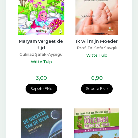
Maryam vergeet de 
Ik wil mijn Moeder
tijd
Prof. Dr. Sefa Saygılı
Gülinaz Şafak-Ayşegül
Witte Tulp
Coşkun
Witte Tulp
3
,00
6
,90
Sepete Ekle
Sepete Ekle