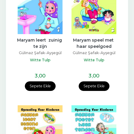
Maryam leert  zuinig 
Maryam speel met 
te zijn
haar speelgoed
Gülinaz Şafak-Ayşegül
Gülinaz Şafak-Ayşegül
Coşkun
Coşkun
Witte Tulp
Witte Tulp
3
,00
3
,00
Sepete Ekle
Sepete Ekle