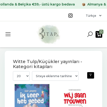
& Belçika €59,- üstü kargo bedava
Almanya & Fransa €
0
Witte Tulp/Küçükler yayınları -
Kategori kitapları