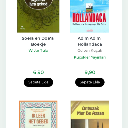
Soera en Doe'a 
Adım Adım 
Boekje
Hollandaca
Witte Tulp
Gülten Küçük
Küçükler Yayınları
6
,90
9
,90
Sepete Ekle
Sepete Ekle