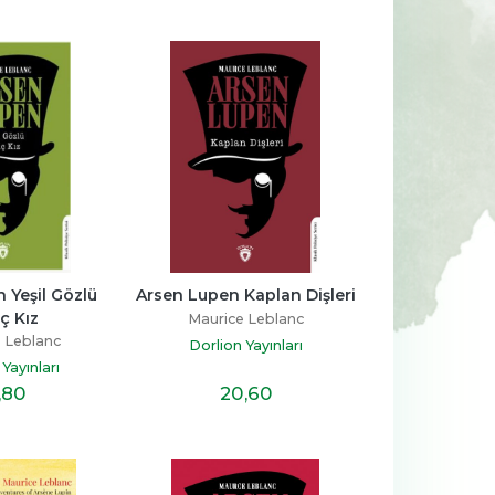
-%
14
-%
11
aha 
Kur’an’ın Anlattığı Tarih: 
Sen Annen Değilsin
Türkiye
Hatice Kübra Tongar
Talha Uğurluel
ş
Aile Yayınları
Yeşil Gözlü 
Arsen Lupen Kaplan Dişleri
Timaş Yayınları
ç Kız
Maurice Leblanc
23
,30
17
,20
%14
%11
19
,90
15
,20
İNDİRİM
İNDİRİM
 Leblanc
Dorlion Yayınları
Yayınları
,80
20
,60