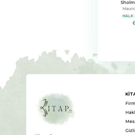
Sholme
Mauric
HALK 
KIT
Firm
Hak
Mesa
Gizl