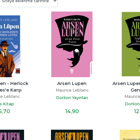
Bitmedi
Beni Neden Sevmedin 
Senden Bir Tane D
Anne
Yok
ayı
Esra Ezmeci
Miraç Çağrı Akta
p
en - Herlock 
Arsen Lupen
Arsen Lupen 
Destek Yayınları
İndigo Kitap
s'e Karşı
Gen
Maurice Leblanc
19
,60
16
,10
e Leblanc
Maurice
Dorlion Yayınları
ps Kitap
Dorlion 
6
,70
14
,90
12