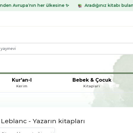
ın her ülkesine ✨
Aradığınız kitabı bulamadınız mı? Wha
Kur'an-I
Bebek & Çocuk
Kerim
Kitapları
Leblanc - Yazarın kitapları