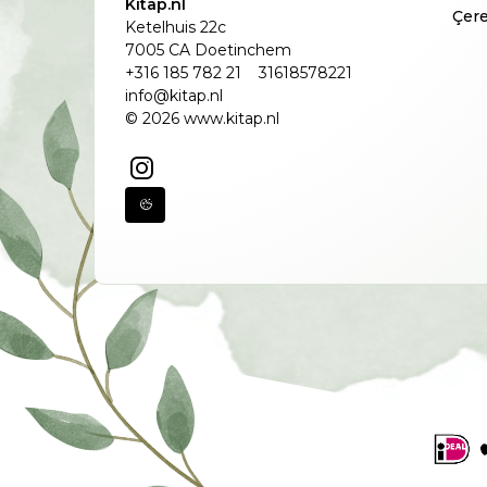
Kitap.nl
Çere
Ketelhuis 22c
7005 CA Doetinchem
+316 185 782 21
31618578221
info@kitap.nl
© 2026 www.kitap.nl