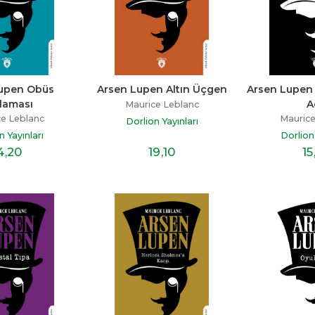
upen Obüs 
Arsen Lupen Altın Üçgen
Arsen Lupen 
laması
A
Maurice Leblanc
e Leblanc
Maurice
Dorlion Yayınları
n Yayınları
Dorlion 
4
,20
19
,10
15