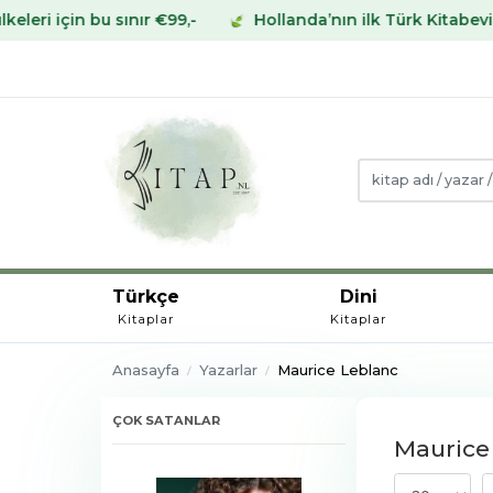
ınır €99,-
Hollanda’nın ilk Türk Kitabevinden Avrupa’n
Türkçe
Dini
Kitaplar
Kitaplar
Anasayfa
Yazarlar
Maurice Leblanc
ÇOK SATANLAR
Maurice 