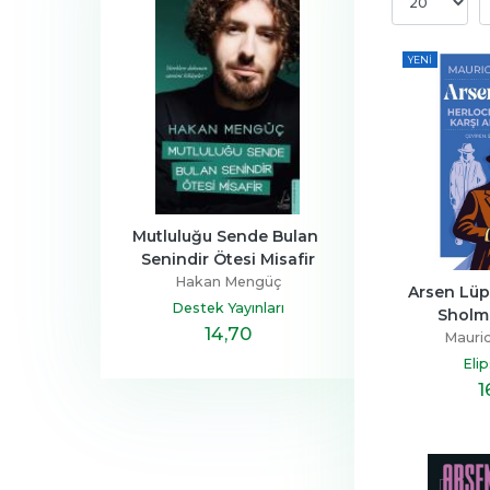
YENI
a Ailesi
Mutluluğu Sende Bulan 
Henüz Her Şey 
Senindir Ötesi Misafir
Devrim
Zeus Kabad
Hakan Mengüç
tapçılık
Hayykita
Arsen Lüp
Destek Yayınları
Sholme
,40
14
,70
20
,10
Mauric
Eli
1