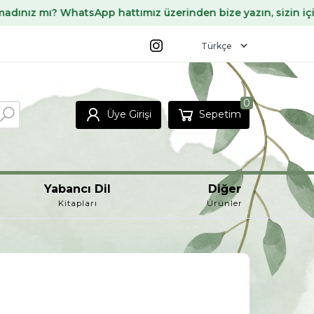
tsApp hattımız üzerinden bize yazın, sizin için temin edelim
0
Üye Girişi
Sepetim
Yabancı Dil
Diğer
Kitapları
Ürünler