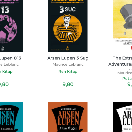
Lupen 813
Arsen Lupen 3 Suç
The Extra
Adventures
e Leblanc
Maurice Leblanc
Lu
 Kitap
Ren Kitap
Maurice
Peta
9
,80
9
,80
9