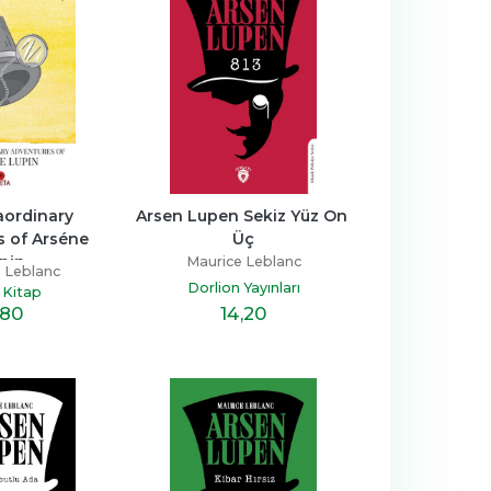
ordinary 
Arsen Lupen Sekiz Yüz On 
 of Arséne 
Üç
pin
Maurice Leblanc
 Leblanc
Dorlion Yayınları
 Kitap
14
,20
,80