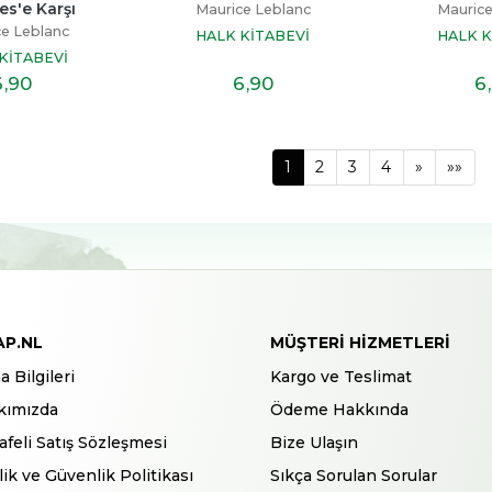
s'e Karşı
Maurice Leblanc
Maurice
e Leblanc
HALK KİTABEVİ
HALK K
KİTABEVİ
6
,90
6
,90
6
1
2
3
4
»
»»
AP.NL
MÜŞTERI HIZMETLERI
a Bilgileri
Kargo ve Teslimat
kımızda
Ödeme Hakkında
feli Satış Sözleşmesi
Bize Ulaşın
ilik ve Güvenlik Politikası
Sıkça Sorulan Sorular