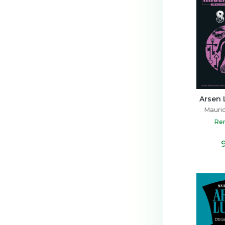
Arsen 
Mauric
Ren