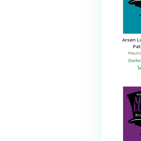
Arsen L
Pat
Mauric
Dorlio
1