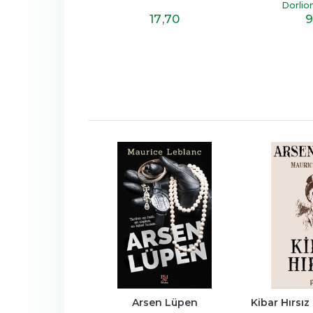
sjardins)
on Yayınları
Dorlion
12
,80
17
,70
9
n - 3 Kitap Set 
Arsen Lüpen
Kibar Hırsız