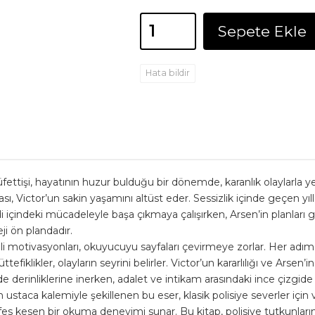
Sepete Ekle
Hata bildir
müfettişi, hayatının huzur bulduğu bir dönemde, karanlık olaylarla
ı, Victor’un sakin yaşamını altüst eder. Sessizlik içinde geçen yıll
 içindeki mücadeleyle başa çıkmaya çalışırken, Arsen’in planları gider
eji ön plandadır.
li motivasyonları, okuyucuyu sayfaları çevirmeye zorlar. Her adımda
efiklikler, olayların seyrini belirler. Victor’un kararlılığı ve Arsen’
de derinliklerine inerken, adalet ve intikam arasındaki ince çizgid
 ustaca kalemiyle şekillenen bu eser, klasik polisiye severler içi
fes kesen bir okuma deneyimi sunar. Bu kitap, polisiye tutkunları