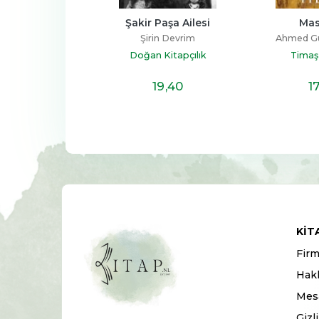
Psikolojisi
Şakir Paşa Ailesi
Mas
i Demirci
Şirin Devrim
Ahmed Gü
 Yayınları
Doğan Kitapçılık
Timaş 
17
,20
19
,40
1
KIT
Firm
Hak
Mesa
Gizl