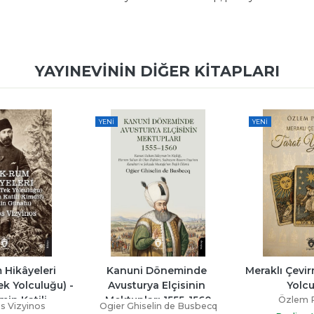
YAYINEVININ DIĞER KITAPLARI
YENI
YENI
Hikâyeleri 
Kanuni Döneminde 
Meraklı Çevir
k Yolculuğu) - 
Avusturya Elçisinin 
Yolc
in Katili...
Mektupları 1555-1560
Özlem 
s Vizyinos
Ogier Ghiselin de Busbecq