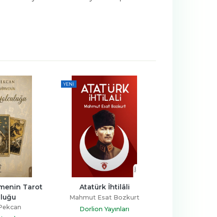
YENI
YENI
menin Tarot 
Atatürk İhtilâli
Osmanlı Sarayın
uluğu
Yıldız'ın 
Mahmut Esat Bozkurt
Pekcan
Paul de Régla 
Dorlion Yayınları