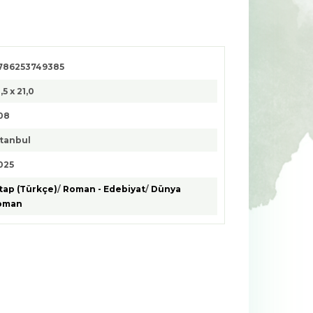
786253749385
,5 x 21,0
08
stanbul
025
tap (Türkçe)
/
Roman - Edebiyat
/
Dünya
oman