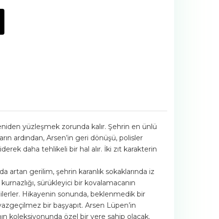
 yeniden yüzleşmek zorunda kalır. Şehrin en ünlü
arın ardından, Arsen’in geri dönüşü, polisler
ek daha tehlikeli bir hal alır. İki zıt karakterin
 artan gerilim, şehrin karanlık sokaklarında iz
in kurnazlığı, sürükleyici bir kovalamacanın
e ilerler. Hikayenin sonunda, beklenmedik bir
n vazgeçilmez bir başyapıt. Arsen Lüpen’in
nın koleksiyonunda özel bir yere sahip olacak.