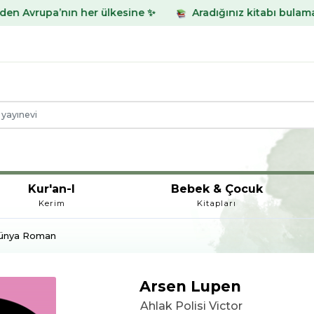
n her ülkesine ✨
Aradığınız kitabı bulamadınız mı? What
Kur'an-I
Bebek & Çocuk
Kerim
Kitapları
ünya Roman
Arsen Lupen
Ahlak Polisi Victor