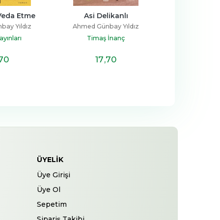
Veda Etme
Asi Delikanlı
Yemek Tar
bay Yıldız
Ahmed Günbay Yıldız
Ülkü Nec
yınları
Timaş İnanç
Remzi Ki
,70
17
,70
36
,
ÜYELIK
Üye Girişi
Üye Ol
Sepetim
Sipariş Takibi