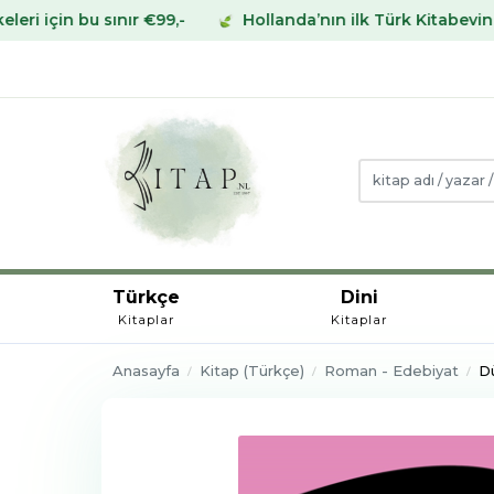
nır €99,-
Hollanda’nın ilk Türk Kitabevinden Avrupa’nı
Türkçe
Dini
Kitaplar
Kitaplar
Anasayfa
Kitap (Türkçe)
Roman - Edebiyat
D