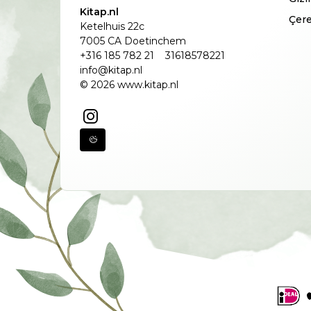
Kitap.nl
Çere
Ketelhuis 22c
7005 CA Doetinchem
+316 185 782 21
31618578221
info@kitap.nl
© 2026 www.kitap.nl