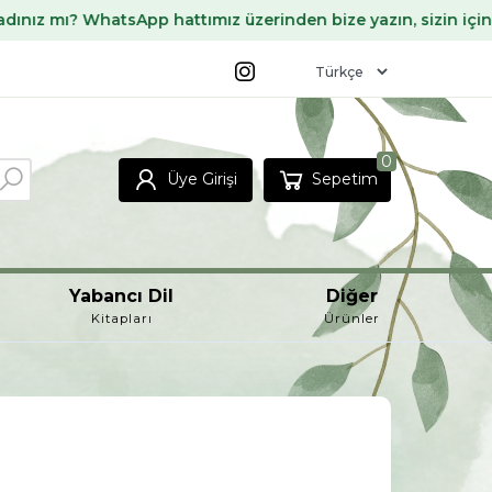
sApp hattımız üzerinden bize yazın, sizin için temin edelim 
0
Üye Girişi
Sepetim
Yabancı Dil
Diğer
Kitapları
Ürünler