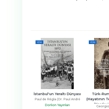
YENI
YENI
kûmet Sistemi 
İstanbul'un Yeraltı Dünyası
Türk-Rum 
1889
(Hayatının Te
Paul de Régla (Dr. Paul André
(Kardeşim
la (Dr. Paul André
Desjardins)
Dorlion Yayınları
Georgio