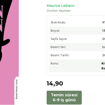
Maurice Leblanc
Dorlion Yayınları
Stok Kodu:
9
Boyut:
13
Sayfa Sayısı:
2
Basım Yeri:
I
Basım Tarihi:
2
Konu:
Ki
R
14
,90
Temin süresi
6-9 iş günü