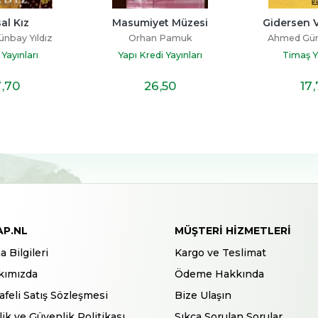
al Kız
Masumiyet Müzesi
Gidersen 
nbay Yıldız
Orhan Pamuk
Ahmed Gün
Yayınları
Yapı Kredi Yayınları
Timaş Ya
7
,70
26
,50
17
AP.NL
MÜŞTERI HIZMETLERI
a Bilgileri
Kargo ve Teslimat
kımızda
Ödeme Hakkında
feli Satış Sözleşmesi
Bize Ulaşın
ilik ve Güvenlik Politikası
Sıkça Sorulan Sorular