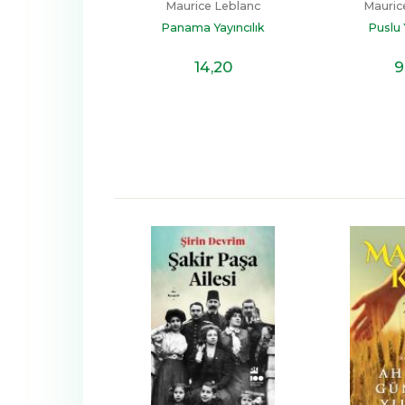
nyalı Fiyat)
Maurice Leblanc
Mauric
ce Leblanc
Panama Yayıncılık
Puslu 
m Yayınları
23
,50
14
,20
9