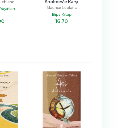
Sholmes'e Karşı
Arsen L
Leblanc
Maurice Leblanc
Maurice L
ayınları
Elips Kitap
PORTAKAL
90
16
,70
7
,9