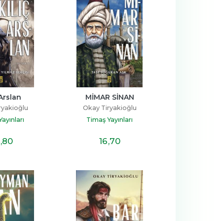
 Arslan
MİMAR SİNAN
ryakioğlu
Okay Tiryakioğlu
ayınları
Timaş Yayınları
,80
16
,70