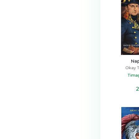
Na
Okay T
Timaş
2