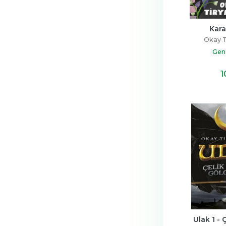
Kara
Okay T
Gen
1
Ulak 1 - Ç