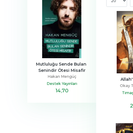
a Ailesi
Mutluluğu Sende Bulan 
Henüz Her Şey 
Senindir Ötesi Misafir
Devrim
Zeus Kabad
Hakan Mengüç
tapçılık
Hayykita
Allah'
Destek Yayınları
Okay T
,40
14
,70
20
,10
Timaş
2