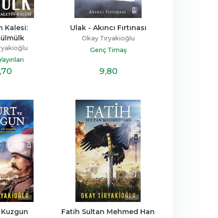
 Kalesi: 
Ulak - Akıncı Fırtınası
ülmülk
Okay Tiryakioğlu
ryakioğlu
Genç Timaş
ayınları
,70
9
,80
e Kuzgun
Fatih Sultan Mehmed Han