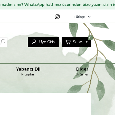
hatsApp hattımız üzerinden bize yazın, sizin için temin ede
0
Üye Girişi
Sepetim
Yabancı Dil
Diğer
Kitapları
Ürünler