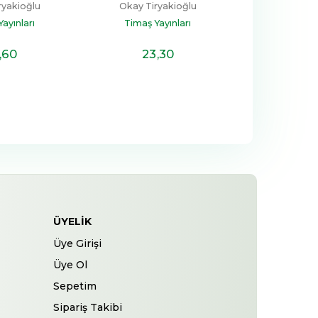
ryakioğlu
Okay Tiryakioğlu
ayınları
Timaş Yayınları
,60
23
,30
ÜYELIK
Üye Girişi
Üye Ol
Sepetim
Sipariş Takibi