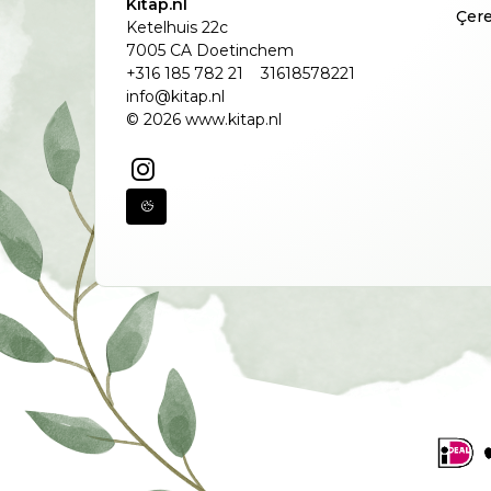
Kitap.nl
Çere
Ketelhuis 22c
7005 CA Doetinchem
+316 185 782 21
31618578221
info@kitap.nl
© 2026 www.kitap.nl