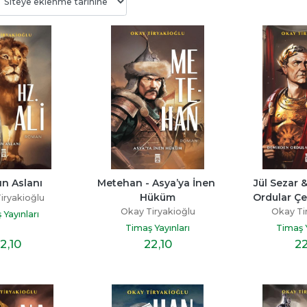
Bitmedi
Beni Neden Sevmedin 
Senden Bir Tane D
Anne
Yok
ayı
Esra Ezmeci
Miraç Çağrı Akta
p
ın Aslanı
Metehan - Asya’ya İnen 
Jül Sezar 
Destek Yayınları
İndigo Kitap
Hüküm
Ordular Çe
iryakioğlu
19
,60
16
,10
Okay Tiryakioğlu
Okay Ti
 Yayınları
Timaş Yayınları
Timaş Y
2
,10
22
,10
2