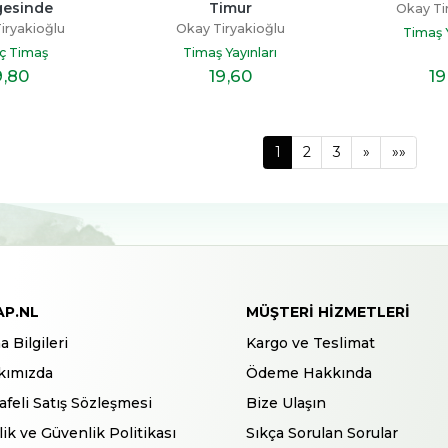
gesinde
Timur
Okay Ti
iryakioğlu
Okay Tiryakioğlu
Timaş Y
ç Timaş
Timaş Yayınları
9
,80
19
,60
19
1
2
3
»
»»
AP.NL
MÜŞTERI HIZMETLERI
a Bilgileri
Kargo ve Teslimat
kımızda
Ödeme Hakkında
feli Satış Sözleşmesi
Bize Ulaşın
ilik ve Güvenlik Politikası
Sıkça Sorulan Sorular