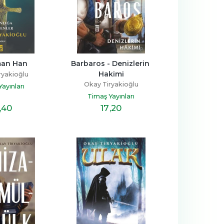
man Han
Barbaros - Denizlerin 
Hakimi
ryakioğlu
Okay Tiryakioğlu
ayınları
Timaş Yayınları
,40
17
,20