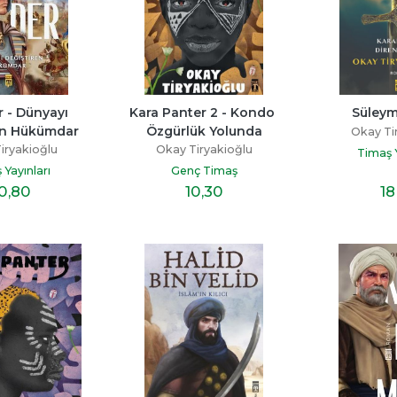
 - Dünyayı 
Kara Panter 2 - Kondo 
Süley
en Hükümdar
Özgürlük Yolunda
Okay Ti
iryakioğlu
Okay Tiryakioğlu
Timaş Y
 Yayınları
Genç Timaş
0
,80
10
,30
18