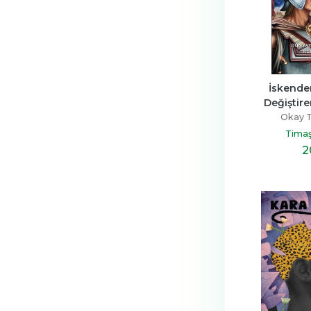
İskender
Değiştir
Okay T
Timaş
2