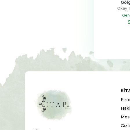
Göl
Okay T
Gen
KIT
Firm
Hak
Mesa
Gizl