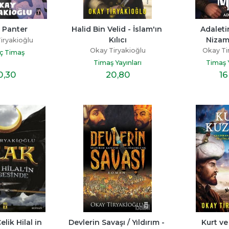
 Panter
Halid Bin Velid - İslam'ın 
Adaletin
Kılıcı
Nizam
iryakioğlu
Okay Tiryakioğlu
Okay Ti
ç Timaş
Timaş Yayınları
Timaş Y
0
,30
20
,80
16
elik Hilal in 
Devlerin Savaşı / Yıldırım - 
Kurt v