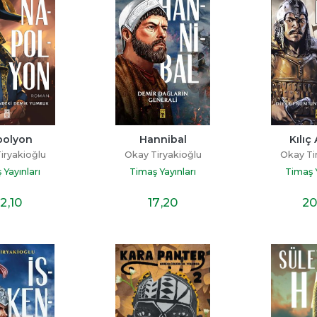
polyon
Hannibal
Kılıç
iryakioğlu
Okay Tiryakioğlu
Okay Ti
 Yayınları
Timaş Yayınları
Timaş Y
2
,10
17
,20
20