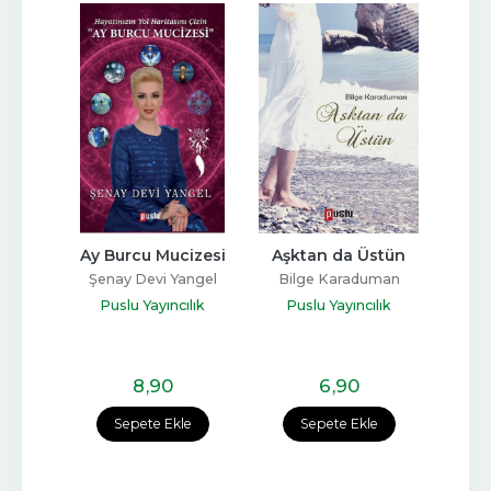
spor 
Ay Burcu Mucizesi
Aşktan da Üstün
Sa
a
Şenay Devi Yangel
Bilge Karaduman
Ab
ga
Puslu Yayıncılık
Puslu Yayıncılık
Pu
lık
8
,90
6
,90
e
Sepete Ekle
Sepete Ekle