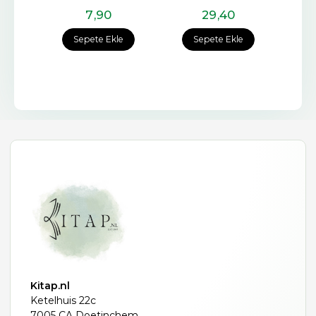
7
,90
29
,40
Sepete Ekle
Sepete Ekle
Kitap.nl
Ketelhuis 22c
7005 CA Doetinchem