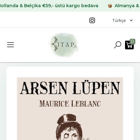
da & Belçika €59,- üstü kargo bedava
Almanya & Fran
0