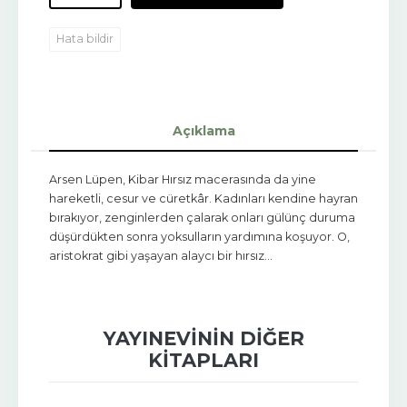
Hata bildir
Açıklama
Arsen Lüpen, Kibar Hırsız macerasında da yine
hareketli, cesur ve cüretkâr. Kadınları kendine hayran
bırakıyor, zenginlerden çalarak onları gülünç duruma
düşürdükten sonra yoksulların yardımına koşuyor. O,
aristokrat gibi yaşayan alaycı bir hırsız…
YAYINEVININ DIĞER
KITAPLARI