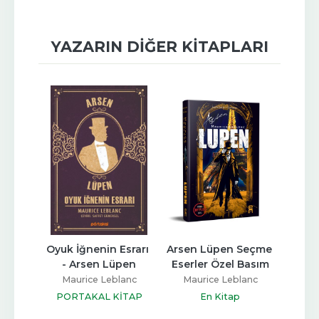
YAZARIN DIĞER KITAPLARI
 - 
Oyuk İğnenin Esrarı 
Arsen Lüpen Seçme 
Arsen 
es'e 
- Arsen Lüpen
Eserler Özel Basım
K
Maurice Leblanc
Maurice Leblanc
Mau
lanc
PORTAKAL KİTAP
En Kitap
p