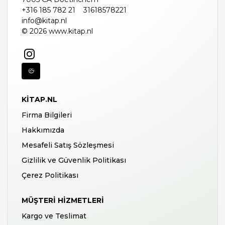
+316 185 782 21
31618578221
info@kitap.nl
© 2026 www.kitap.nl
KITAP.NL
Firma Bilgileri
Hakkımızda
Mesafeli Satış Sözleşmesi
Gizlilik ve Güvenlik Politikası
Çerez Politikası
MÜŞTERI HIZMETLERI
Kargo ve Teslimat