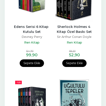
Edens Serisi 6 Kitap 
Sherlock Holmes 4 
Kutulu Set
Kitap Özel Baskı Set
Devney Perry
Sir Arthur Conan Doyle
Ren Kitap
Ren Kitap
124
,70
59
,20
99
,90
52
,90
Sepete Ekle
Sepete Ekle
-%
18