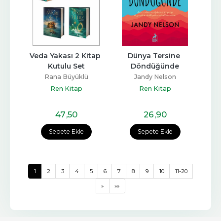
Veda Yakası 2 Kitap 
Dünya Tersine 
Kutulu Set
Döndüğünde
Rana Büyüklü
Jandy Nelson
Ren Kitap
Ren Kitap
47
,50
26
,90
Sepete Ekle
Sepete Ekle
1
2
3
4
5
6
7
8
9
10
11-20
»
»»