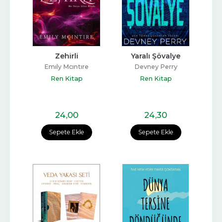
Zehirli
Yaralı Şövalye
Emıly Mcıntıre
Devney Perry
Ren Kitap
Ren Kitap
24
,00
24
,30
Sepete Ekle
Sepete Ekle