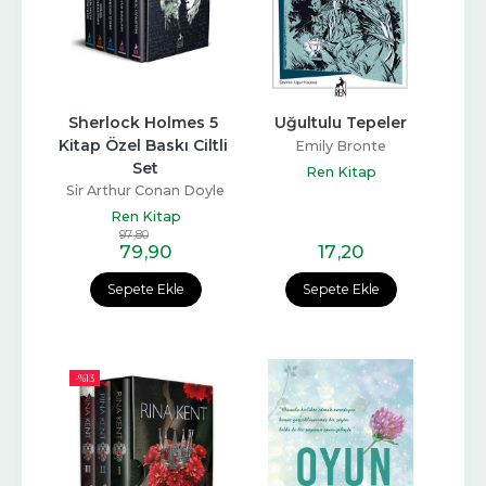
Sherlock Holmes 5 
Uğultulu Tepeler
Kitap Özel Baskı Ciltli 
Emily Bronte
Set
Ren Kitap
Sir Arthur Conan Doyle
Ren Kitap
97
,80
79
,90
17
,20
Sepete Ekle
Sepete Ekle
-%
13