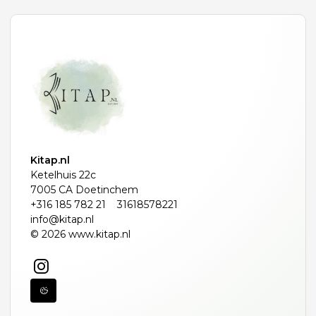
Kitap.nl
Ketelhuis 22c
7005 CA Doetinchem
+316 185 782 21
31618578221
info@kitap.nl
© 2026 www.kitap.nl