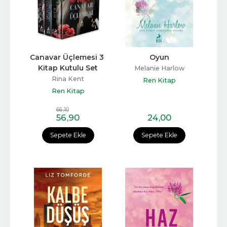
Canavar Üçlemesi 3 
Oyun
Kitap Kutulu Set
Melanie Harlow
Rina Kent
Ren Kitap
Ren Kitap
66
,10
56
,90
24
,00
Sepete Ekle
Sepete Ekle