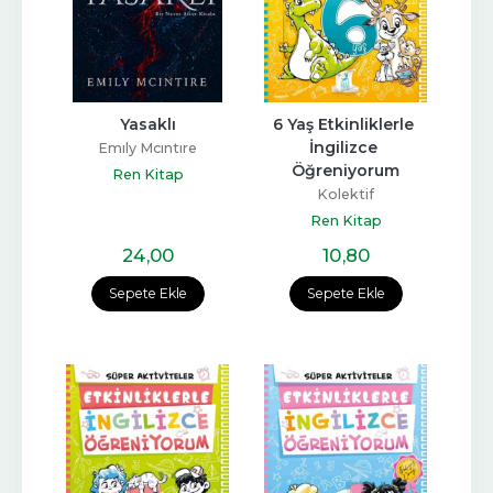
Yasaklı
6 Yaş Etkinliklerle 
İngilizce 
Emıly Mcıntıre
Öğreniyorum
Ren Kitap
Kolektif
Ren Kitap
24
,00
10
,80
Sepete Ekle
Sepete Ekle