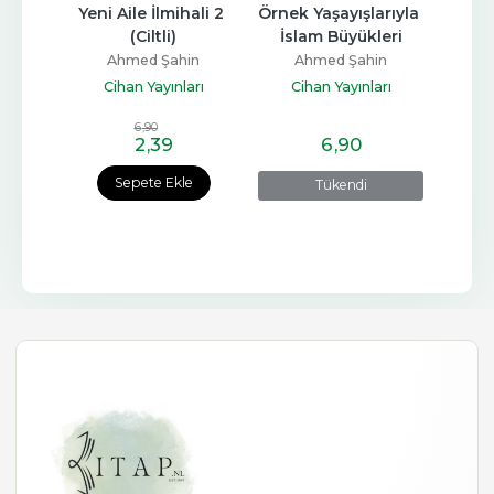
an 
Yeni Aile İlmihali 2 
Örnek Yaşayışlarıyla 
Sün
(Ciltli)
İslam Büyükleri
in
Ahmed Şahin
Ahmed Şahin
A
p
Cihan Yayınları
Cihan Yayınları
Tur
6
,90
2
,39
6
,90
Sepete Ekle
Tükendi