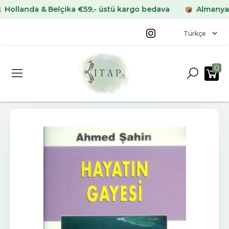
landa & Belçika €59,- üstü kargo bedava
Almanya & Fr
0