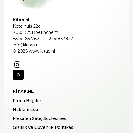
Kitap.nl
Ketelhuis 22c
7005 CA Doetinchem
+316 185 782 21
31618578221
info@kitap.nl
© 2026 www.kitap.nl
KITAP.NL
Firma Bilgileri
Hakkımızda
Mesafeli Satış Sözleşmesi
Gizlilik ve Güvenlik Politikası