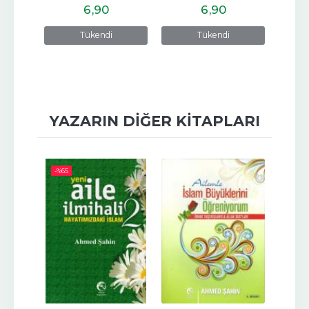
6
,90
6
,90
e
Tükendi
Tükendi
YAZARIN DIĞER KITAPLARI
-%
65