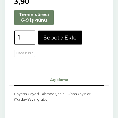
3
,90
Temin süresi
6-9 iş günü
Sepete Ekle
Hata bildir
Açıklama
Hayatın Gayesi - Ahmed Şahin - Cihan Yayınları
(Turdav Yayın grubu)