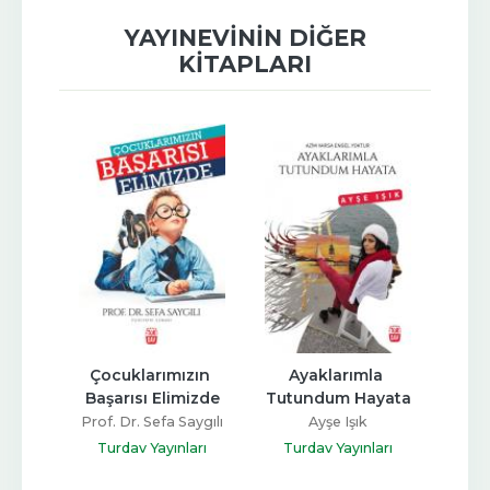
YAYINEVININ DIĞER
KITAPLARI
nları
Çocuklarımızın 
Ayaklarımla 
Aşk
Başarısı Elimizde
Tutundum Hayata
kan
Prof. Dr. Sefa Saygılı
Ayşe Işık
ları
Tur
Turdav Yayınları
Turdav Yayınları