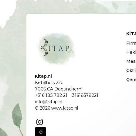
KIT
Firm
Hak
Mesa
Gizl
Kitap.nl
Çere
Ketelhuis 22c
7005 CA Doetinchem
+316 185 782 21
31618578221
info@kitap.nl
© 2026 www.kitap.nl