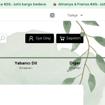
 üstü kargo bedava
Almanya & Fransa €69,- üstü karg
0
Üye Girişi
Sepetim
Yabancı Dil
Diğer
Kitapları
Ürünler