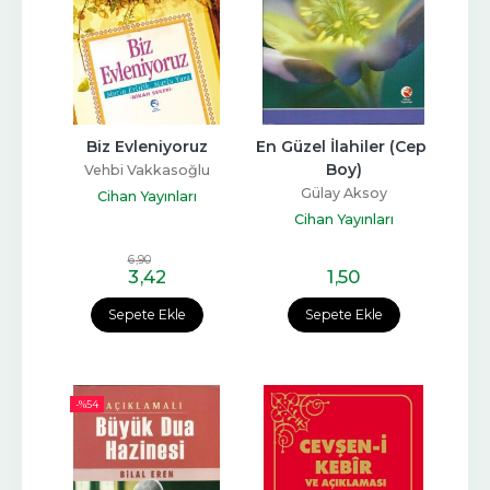
Biz Evleniyoruz
En Güzel İlahiler (Cep 
Boy)
Vehbi Vakkasoğlu
Gülay Aksoy
Cihan Yayınları
Cihan Yayınları
6
,90
3
,42
1
,50
Sepete Ekle
Sepete Ekle
-%
54