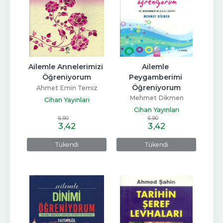
Ailemle Annelerimizi 
Ailemle 
Öğreniyorum
Peygamberimi 
Öğreniyorum
Ahmet Emin Temiz
Mehmet Dikmen
Cihan Yayınları
Cihan Yayınları
6
,90
6
,90
3
,42
3
,42
Tükendi
Tükendi