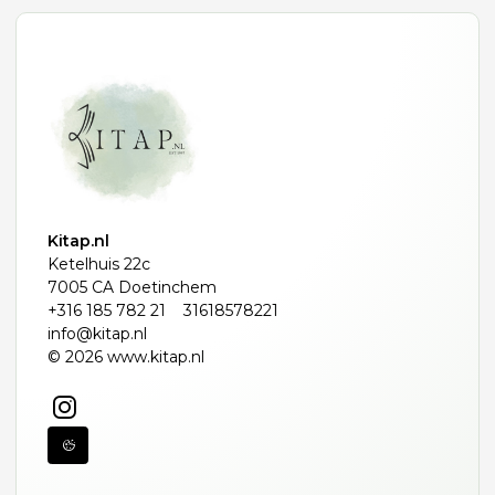
Kitap.nl
Ketelhuis 22c
7005 CA Doetinchem
+316 185 782 21
31618578221
info@kitap.nl
© 2026 www.kitap.nl