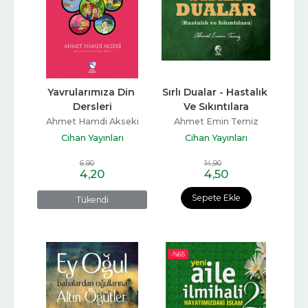
Yavrularımıza Din 
Sırlı Dualar - Hastalık 
Dersleri
Ve Sıkıntılara
Ahmet Hamdi Akseki
Ahmet Emin Temiz
Cihan Yayınları
Cihan Yayınları
6
,90
14
,90
4
,20
4
,50
Sepete Ekle
Tükendi
-%
65