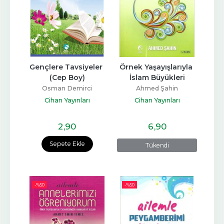
Gençlere Tavsiyeler 
Örnek Yaşayışlarıyla 
(Cep Boy)
İslam Büyükleri
Osman Demirci
Ahmed Şahin
Cihan Yayınları
Cihan Yayınları
2
,90
6
,90
Sepete Ekle
Tükendi
-%
50
-%
50