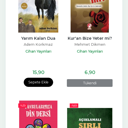
Yarım Kalan Dua
Kur'an Bize Yeter mi?
Adem Korkmaz
Mehmet Dikmen
Cihan Yayınları
Cihan Yayınları
15
,90
6
,90
Sepete Ekle
Tükendi
-%
39
-%
69