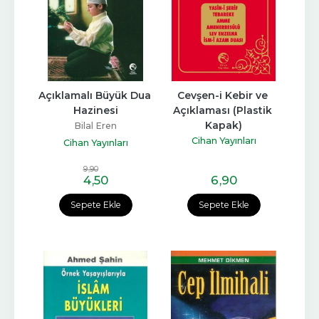
Açıklamalı Büyük Dua 
Cevşen-i Kebir ve 
Hazinesi
Açıklaması (Plastik 
Kapak)
Bilal Eren
Cihan Yayınları
Cihan Yayınları
9
,90
4
,50
6
,90
Sepete Ekle
Sepete Ekle