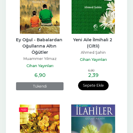
Ey Oğul - Babalardan 
Yeni Aile İlmihali 2 
Oğullarına Altın 
(Ciltli)
Öğütler
Ahmed Şahin
Muammer Yılmaz
Cihan Yayınları
Cihan Yayınları
6
,90
6
,90
2
,39
Sepete Ekle
Tükendi
-%
50