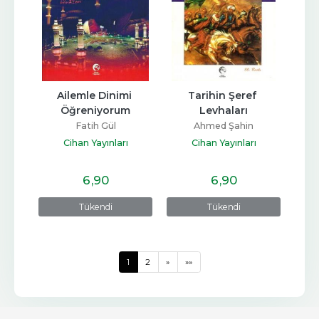
Ailemle Dinimi 
Tarihin Şeref 
Öğreniyorum
Levhaları
Fatih Gül
Ahmed Şahin
Cihan Yayınları
Cihan Yayınları
6
,90
6
,90
Tükendi
Tükendi
1
2
»
»»