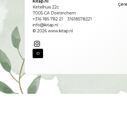
Kitap.nl
Çere
Ketelhuis 22c
7005 CA Doetinchem
+316 185 782 21
31618578221
info@kitap.nl
© 2026 www.kitap.nl