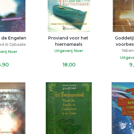
n de Engelen
Proviand voor het 
Goddelijk
hiernamaals
voorbes
Al Djibaalie
Yabanc
Uitgeverij Noer
verij Noer
Uitgeve
6
,90
18
,00
9