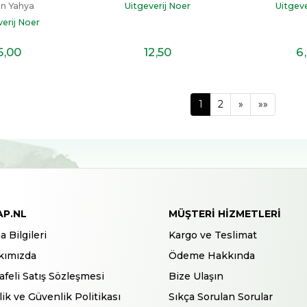
n Yahya
Uitgeverij Noer
Uitgeve
verij Noer
5
,00
12
,50
6
1
2
»
»»
AP.NL
MÜŞTERI HIZMETLERI
a Bilgileri
Kargo ve Teslimat
kımızda
Ödeme Hakkında
feli Satış Sözleşmesi
Bize Ulaşın
ilik ve Güvenlik Politikası
Sıkça Sorulan Sorular