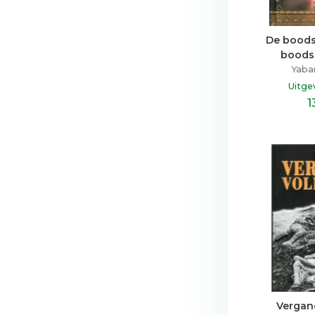
De boods
boods
Yaban
Uitge
1
Vergan