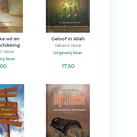
e wil en 
Geloof in Allah
chikking
Yabancı Yazar
ı Yazar
Uitgeverij Noer
rij Noer
,00
17
,50