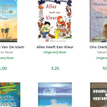
 Van De Islam
Alles Heeft Een Kleur
Ons Dierb
cı Yazar
Uitgeverij Noer
Yabanc
verij Noer
Uitgeve
4
,00
3
,25
10