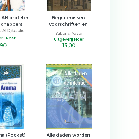
LAH profeten 
Begrafenissen 
schappers
voorschriften en 
vermaningen
l Djibaalie
Yabancı Yazar
rij Noer
Uitgeverij Noer
,90
13
,00
a (Pocket)
Alle daden worden 