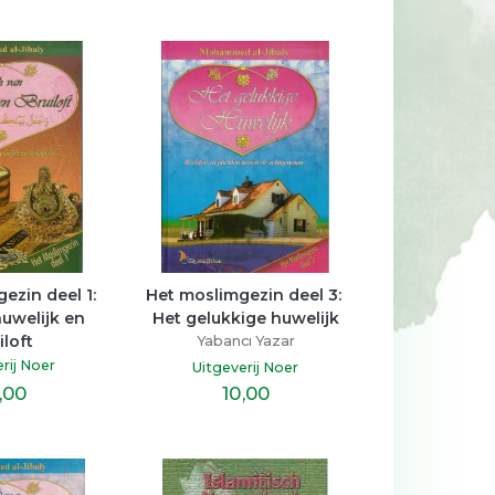
si
Mutluluğu Sende Bulan 
Henüz Her Şey Bitmed
Senindir Ötesi Misafir
Zeus Kabadayı
Hakan Mengüç
k
Hayykitap
zin deel 1: 
Het moslimgezin deel 3: 
Destek Yayınları
uwelijk en 
Het gelukkige huwelijk
14
,70
20
,10
iloft
Yabancı Yazar
rij Noer
Uitgeverij Noer
,00
10
,00