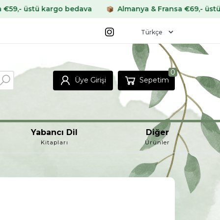
 bedava
Almanya & Fransa €69,- üstü kargo bedava
0
Üye Girişi
Sepetim
Yabancı Dil
Diğer
Kitapları
Ürünler