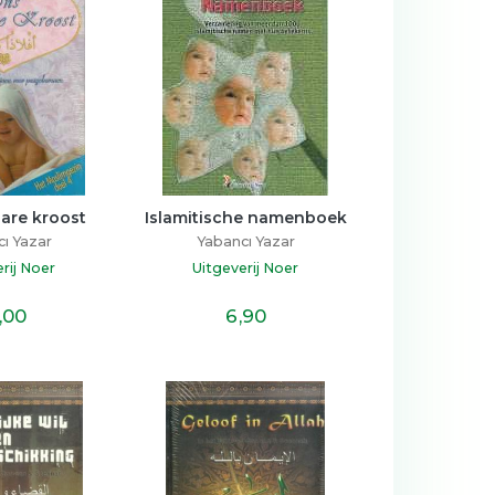
are kroost
Islamitische namenboek
ı Yazar
Yabancı Yazar
rij Noer
Uitgeverij Noer
,00
6
,90