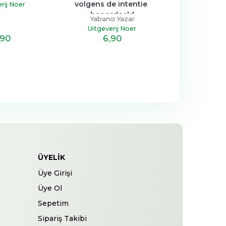
volgens de intentie 
rij Noer
beoordeeld
Yabancı Yazar
Uitgeverij Noer
,90
6
,90
ÜYELIK
Üye Girişi
Üye Ol
Sepetim
Sipariş Takibi