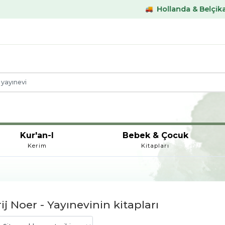
Hollanda & Belçika €59,- üstü kargo
Kur'an-I
Bebek & Çocuk
Kerim
Kitapları
ij Noer - Yayınevinin kitapları