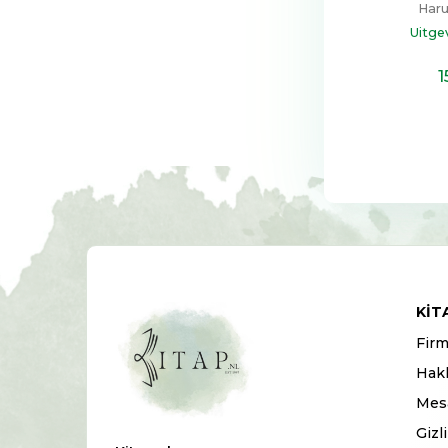
Haru
Uitge
1
KIT
Firm
Hak
Mesa
Gizl