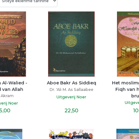
kalı
Kalbi İyi Olanın Yolu 
Şakir Paşa Aile
Zordur
sconcelos
Şirin Devrim
Miraç Çağrı Aktaş
rı
Doğan Kitapçılı
 Al-Walied - 
Aboe Bakr As Siddieq
Het moslimge
İndigo Kitap
 van Allah
Fiqh van h
Dr. 'Ali M. As Sallaabee
16
,10
19
,40
bru
I. Akram
Uitgeverij Noer
Uitgeve
verij Noer
5
,00
22
,50
10