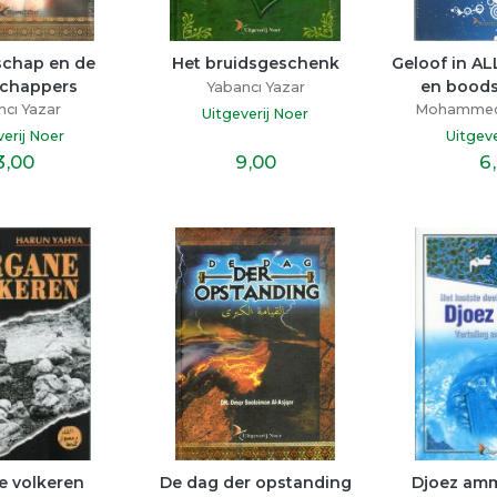
chap en de 
Het bruidsgeschenk
Geloof in AL
chappers
en bood
Yabancı Yazar
cı Yazar
Mohammed A
Uitgeverij Noer
verij Noer
Uitgeve
3
,00
9
,00
6
e volkeren
De dag der opstanding
Djoez amm