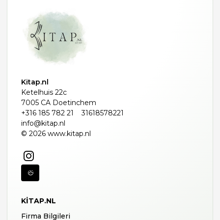
Kitap.nl
Ketelhuis 22c
7005 CA Doetinchem
+316 185 782 21
31618578221
info@kitap.nl
© 2026 www.kitap.nl
KITAP.NL
Firma Bilgileri