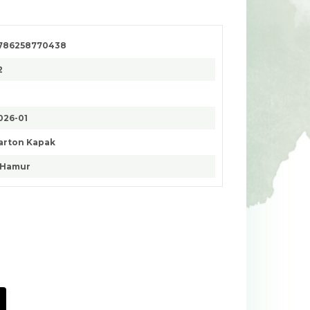
786258770438
2
026-01
arton Kapak
. Hamur