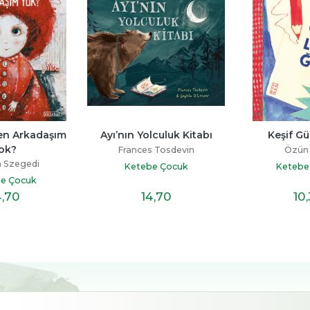
n Arkadaşım 
Ayı’nın Yolculuk Kitabı
Keşif G
ok?
Frances Tosdevin
Özün
n Szegedi
Ketebe Çocuk
Ketebe
e Çocuk
4
,70
14
,70
10