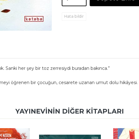
Hata bildir
k. Sanki her şey bir toz zerresiydi buradan bakınca.”
enmeyi öğrenen bir çocuğun, cesarete uzanan umut dolu hikâyesi.
YAYINEVININ DIĞER KITAPLARI