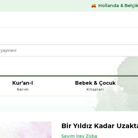
Hollanda & Belçika €59,- üstü
Kur'an-I
Bebek & Çocuk
Kerim
Kitapları
Bir Yıldız Kadar Uzakt
Sevim İrey Zoba