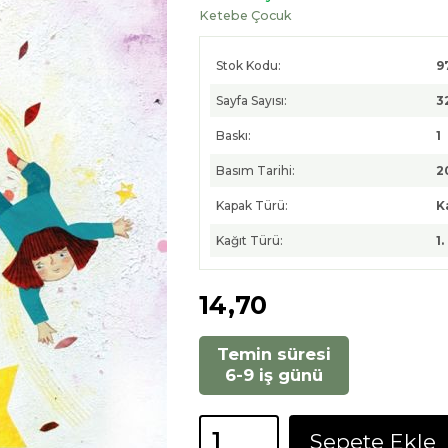
Ketebe Çocuk
Stok Kodu:
9
Sayfa Sayısı:
3
Baskı:
1
Basım Tarihi:
2
Kapak Türü:
K
Kağıt Türü:
1
14
,70
Temin süresi
6-9 iş günü
Sepete Ekle