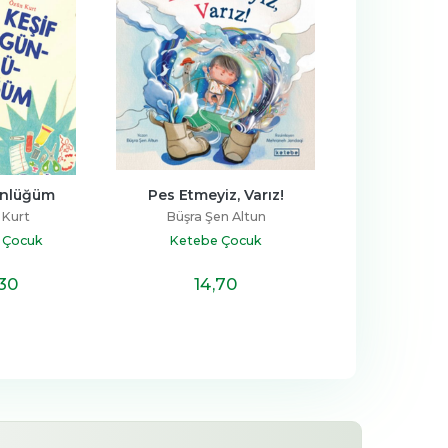
ünlüğüm
Pes Etmeyiz, Varız!
Tıkır Mıkır 
 Kurt
Büşra Şen Altun
Mar Ben
 Çocuk
Ketebe Çocuk
Ketebe 
,30
14
,70
14
,7