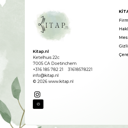
KIT
Firm
Hak
Mesa
Gizl
Kitap.nl
Çere
Ketelhuis 22c
7005 CA Doetinchem
+316 185 782 21
31618578221
info@kitap.nl
© 2026 www.kitap.nl