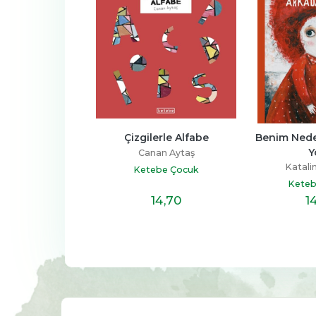
llı Hayvanlar 
Çizgilerle Alfabe
Benim Nede
Okulu
Y
Canan Aytaş
m Ebrahimi
Katali
Ketebe Çocuk
ebe Çocuk
Keteb
14
,70
14
,70
1