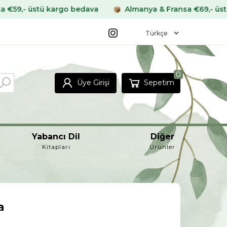
 kargo bedava
Almanya & Fransa €69,- üstü kargo bed
0
Üye Girişi
Sepetim
Yabancı Dil
Diğer
Kitapları
Ürünler
a