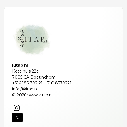
Kitap.nl
Ketelhuis 22c
7005 CA Doetinchem
+316 185 782 21
31618578221
info@kitap.nl
© 2026 www.kitap.nl