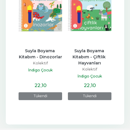
ma 
Suyla Boyama 
Suyla Boyama 
Ya
zorlar
Kitabım - Çiftlik 
Kitabım - Doğadaki 
Surel
Hayvanları
Hayvanlar
Kolektif
Kolektif
uk
İndigo Çocuk
İndigo Çocuk
Türki
22
,10
22
,10
Tükendi
Tükendi