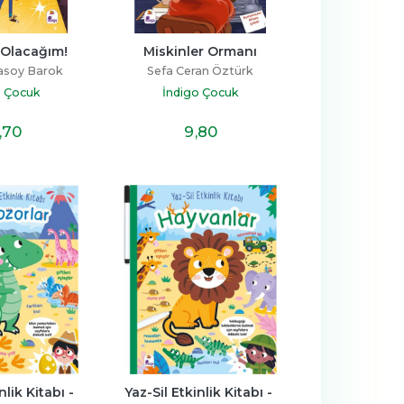
 Olacağım!
Miskinler Ormanı
asoy Barok
Sefa Ceran Öztürk
o Çocuk
İndigo Çocuk
,70
9
,80
lik Kitabı - 
Yaz-Sil Etkinlik Kitabı - 