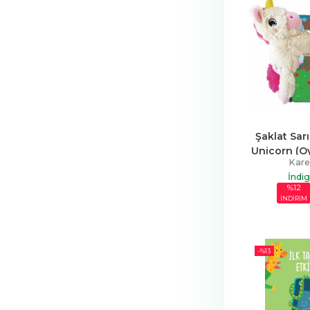
Şaklat Sarı
Unicorn (Oy
Kare
İndi
%12
İNDİRİM
-%
13