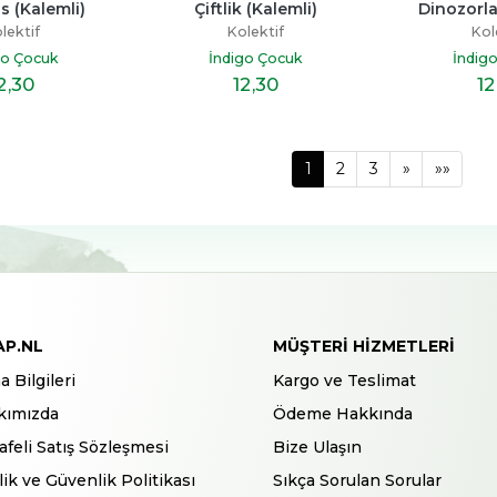
 (Kalemli)
Çiftlik (Kalemli)
Dinozorla
lektif
Kolektif
Kol
go Çocuk
İndigo Çocuk
İndig
2
,30
12
,30
12
1
2
3
»
»»
AP.NL
MÜŞTERI HIZMETLERI
a Bilgileri
Kargo ve Teslimat
kımızda
Ödeme Hakkında
feli Satış Sözleşmesi
Bize Ulaşın
ilik ve Güvenlik Politikası
Sıkça Sorulan Sorular