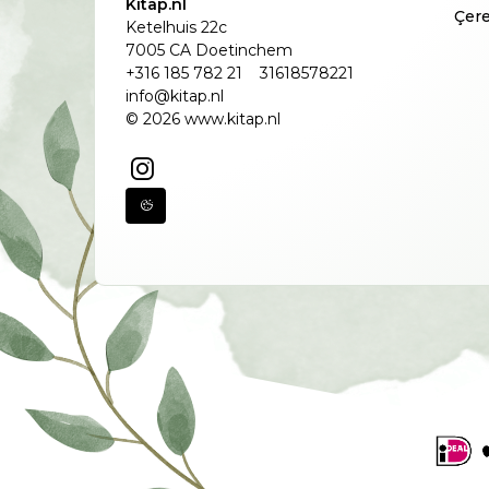
Kitap.nl
Çere
Ketelhuis 22c
7005 CA Doetinchem
+316 185 782 21
31618578221
info@kitap.nl
© 2026 www.kitap.nl