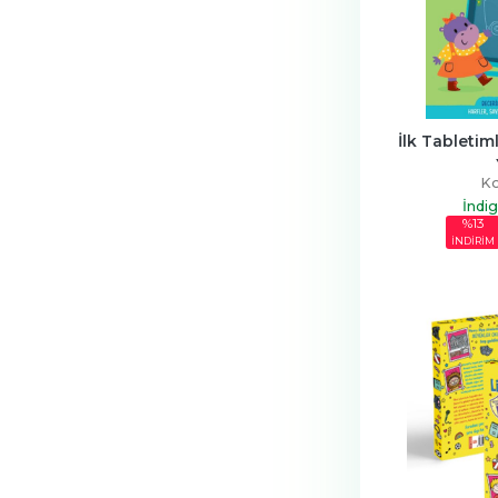
İlk Tabletiml
Ko
İndi
%13
İNDİRİM