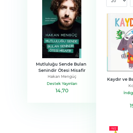
a Ailesi
Mutluluğu Sende Bulan 
Henüz Her Şey 
Senindir Ötesi Misafir
Devrim
Zeus Kabad
Hakan Mengüç
tapçılık
Hayykita
Kaydır ve B
Destek Yayınları
Ko
,40
14
,70
20
,10
İndi
1
-%
12