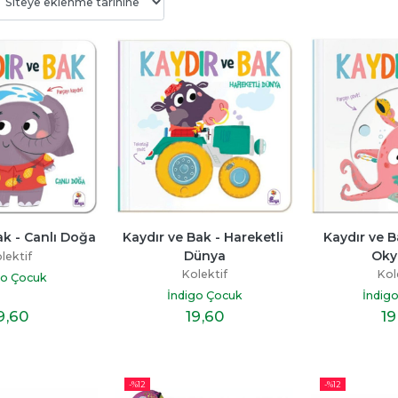
Bitmedi
Beni Neden Sevmedin 
Senden Bir Tane D
Anne
Yok
ayı
Esra Ezmeci
Miraç Çağrı Akta
p
ak - Canlı Doğa
Kaydır ve Bak - Hareketli 
Kaydır ve Ba
Destek Yayınları
İndigo Kitap
Dünya
Oky
lektif
19
,60
16
,10
Kolektif
Kol
go Çocuk
İndigo Çocuk
İndig
9
,60
19
,60
19
-%
12
-%
12