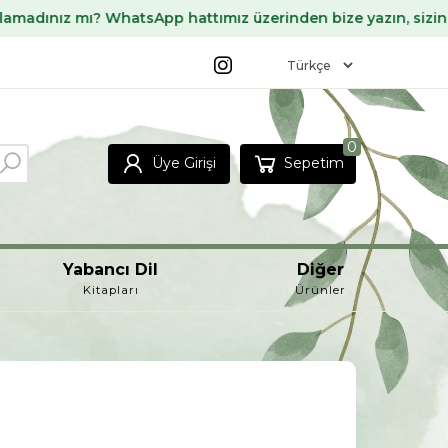
atsApp hattımız üzerinden bize yazın, sizin için temin edel
0
Üye Girişi
Sepetim
Yabancı Dil
Diğer
Kitapları
Ürünler