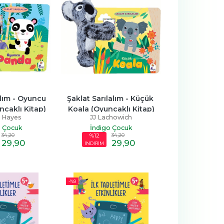
lım - Oyuncu 
Şaklat Sarılalım - Küçük 
caklı Kitap)
Koala (Oyuncaklı Kitap)
 Hayes
JJ Lachowich
o Çocuk
İndigo Çocuk
34
,20
34
,20
%12
29
,90
29
,90
İNDİRİM
-%
9