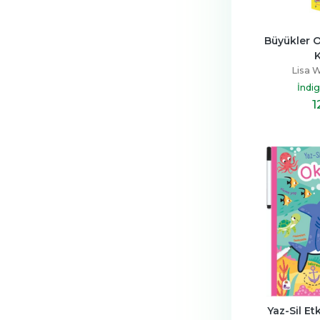
Büyükler Ok
Lisa W
İndi
1
Yaz-Sil Etk