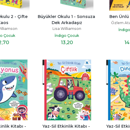
ulu 2 - Çifte 
Büyükler Okulu 1 - Sonsuza 
Ben Ünlü
Kaos
Dek Arkadaşız
Özlem At
illiamson
Lisa Williamson
İndig
go Çocuk
İndigo Çocuk
2
,70
13
,20
14
inlik Kitabı - 
Yaz-Sil Etkinlik Kitabı - 
Yaz-Sil Etkin