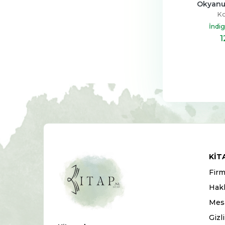
Okyanus
Ko
İndi
1
KIT
Firm
Hak
Mesa
Gizl