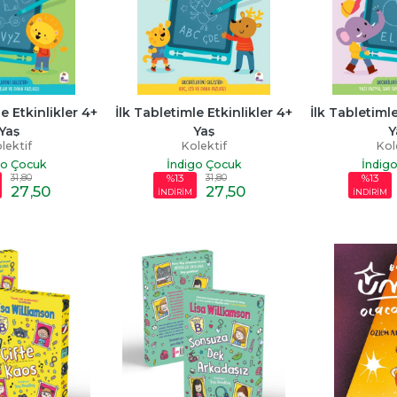
e Etkinlikler 4+ 
İlk Tabletimle Etkinlikler 4+ 
İlk Tabletimle
Yaş
Yaş
Y
lektif
Kolektif
Kol
go Çocuk
İndigo Çocuk
İndig
31
,80
31
,80
%13
%13
27
,50
27
,50
İNDİRİM
İNDİRİM