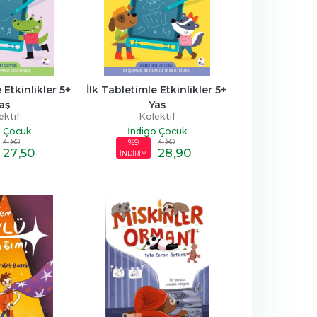
 Etkinlikler 5+ 
İlk Tabletimle Etkinlikler 5+ 
aş
Yaş
ektif
Kolektif
o Çocuk
İndigo Çocuk
31
,80
31
,80
%9
27
,50
28
,90
İNDİRİM