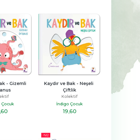
-%
14
-%
11
aha 
Kur’an’ın Anlattığı Tarih: 
Sen Annen Değilsin
Türkiye
Hatice Kübra Tongar
Talha Uğurluel
ş
Aile Yayınları
k - Gizemli 
Kaydır ve Bak - Neşeli 
Timaş Yayınları
anus
Çiftlik
23
,30
17
,20
%14
%11
19
,90
15
,20
İNDİRİM
İNDİRİM
ektif
Kolektif
o Çocuk
İndigo Çocuk
,60
19
,60
-%
12