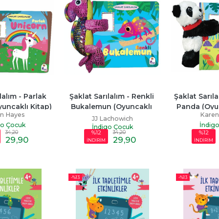
lalım - Parlak 
Şaklat Sarılalım - Renkli 
Şaklat Sarıla
uncaklı Kitap)
Bukalemun (Oyuncaklı 
Panda (Oyun
n Hayes
Karen
Kitap)
JJ Lachowich
go Çocuk
İndig
İndigo Çocuk
34
,20
34
,20
%12
%12
29
,90
29
,90
İNDİRİM
İNDİRİM
-%
13
-%
13