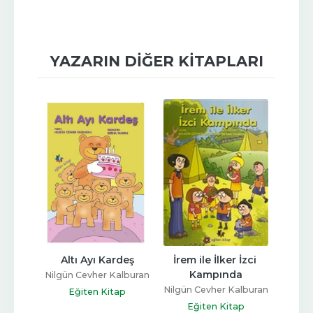
YAZARIN DIĞER KITAPLARI
Gün
Altı Ayı Kardeş
İrem ile İlker İzci 
Daml
Kampında
alburan
Nilgün Cevher Kalburan
Nilgün
Nilgün Cevher Kalburan
ap
Eğiten Kitap
E
Eğiten Kitap