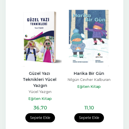
ukta 
Güzel Yazı 
Harika Bir Gün
Alt
ini 
Teknikleri Yücel 
Nilgün Cevher Kalburan
Nilgün
   
Yazgın
Eğiten Kitap
E
iken
Yücel Yazgın
ap
Eğiten Kitap
36
,70
11
,10
e
Sepete Ekle
Sepete Ekle