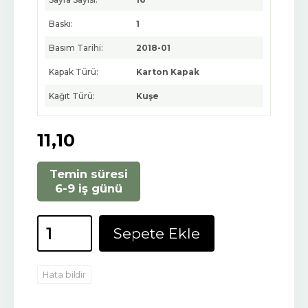
Baskı:
1
Basım Tarihi:
2018-01
Kapak Türü:
Karton Kapak
Kağıt Türü:
Kuşe
11
,10
Temin süresi
6-9 iş günü
Sepete Ekle
Hata bildir