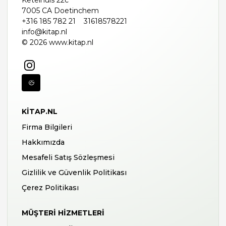
Ketelhuis 22c
7005 CA Doetinchem
+316 185 782 21
31618578221
info@kitap.nl
© 2026 www.kitap.nl
KITAP.NL
Firma Bilgileri
Hakkımızda
Mesafeli Satış Sözleşmesi
Gizlilik ve Güvenlik Politikası
Çerez Politikası
MÜŞTERI HIZMETLERI