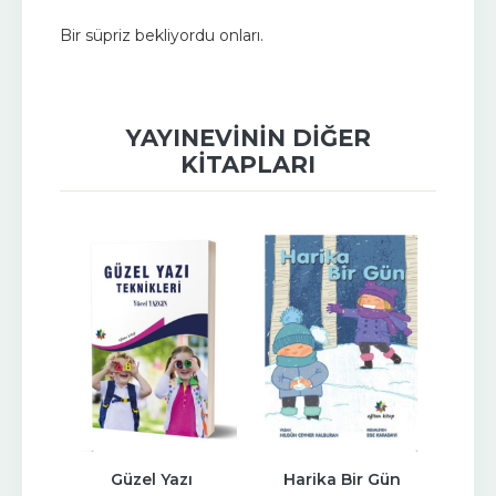
Bir süpriz bekliyordu onları.
YAYINEVININ DIĞER
KITAPLARI
ukta 
Güzel Yazı 
Harika Bir Gün
Deme