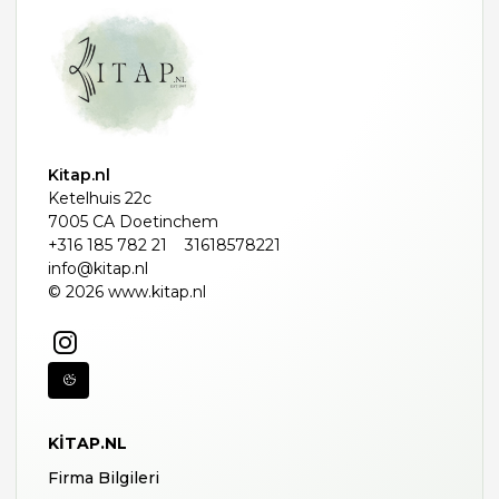
Kitap.nl
Ketelhuis 22c
7005 CA Doetinchem
+316 185 782 21
31618578221
info@kitap.nl
© 2026 www.kitap.nl
KITAP.NL
Firma Bilgileri