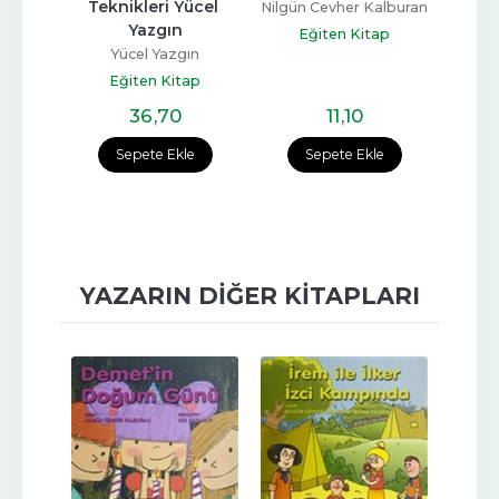
ini 
Teknikleri Yücel 
Nilgün Cevher Kalburan
   
Yazgın
Nilgün
Eğiten Kitap
iken
Yücel Yazgın
E
ap
Eğiten Kitap
36
,70
11
,10
e
Sepete Ekle
Sepete Ekle
YAZARIN DIĞER KITAPLARI