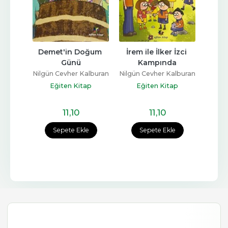
Gün
Demet'in Doğum 
İrem ile İlker İzci 
Daml
Günü
Kampında
alburan
Nilgün
Nilgün Cevher Kalburan
Nilgün Cevher Kalburan
ap
E
Eğiten Kitap
Eğiten Kitap
11
,10
11
,10
e
Sepete Ekle
Sepete Ekle