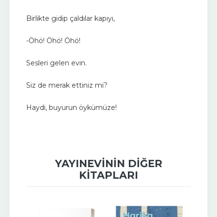
Birlikte gidip çaldılar kapıyı,
-Öhö! Öhö! Öhö!
Sesleri gelen evin.
Siz de merak ettiniz mi?
Haydi, buyurun öykümüze!
YAYINEVININ DIĞER
KITAPLARI