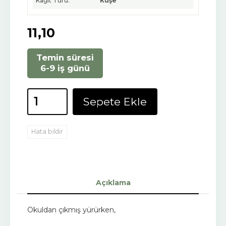
Kağıt Türü:
Kuşe
11
,10
Temin süresi
6-9 iş günü
Sepete Ekle
Hata bildir
Açıklama
Okuldan çıkmış yürürken,