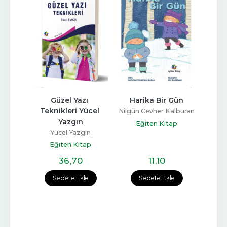
ukta 
Güzel Yazı 
Harika Bir Gün
Deme
ini 
Teknikleri Yücel 
Nilgün Cevher Kalburan
   
Yazgın
Nilgün
Eğiten Kitap
iken
Yücel Yazgın
E
ap
Eğiten Kitap
36
,70
11
,10
e
Sepete Ekle
Sepete Ekle