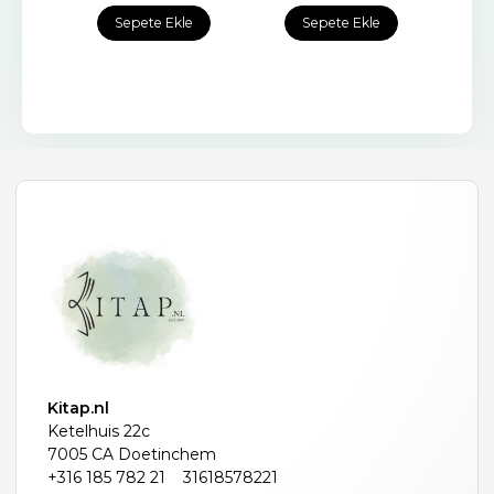
e
Sepete Ekle
Sepete Ekle
Kitap.nl
Ketelhuis 22c
7005 CA Doetinchem
+316 185 782 21
31618578221