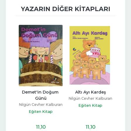
YAZARIN DIĞER KITAPLARI
Gün
Demet'in Doğum 
Altı Ayı Kardeş
İrem 
Günü
alburan
Nilgün Cevher Kalburan
Nilgün Cevher Kalburan
Nilgün
ap
Eğiten Kitap
Eğiten Kitap
E
11
,10
11
,10