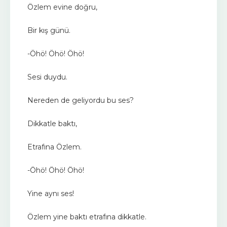
Özlem evine doğru,
Bir kış günü.
-Öhö! Öhö! Öhö!
Sesi duydu.
Nereden de geliyordu bu ses?
Dikkatle baktı,
Etrafına Özlem.
-Öhö! Öhö! Öhö!
Yine aynı ses!
Özlem yine baktı etrafına dikkatle.