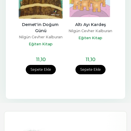
Gün
Demet'in Doğum 
Altı Ayı Kardeş
İrem 
Günü
alburan
Nilgün Cevher Kalburan
Nilgün Cevher Kalburan
Nilgün
ap
Eğiten Kitap
Eğiten Kitap
E
11
,10
11
,10
e
Sepete Ekle
Sepete Ekle