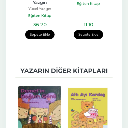
   
Yazgın
Nilgün
Eğiten Kitap
iken
Yücel Yazgın
E
ap
Eğiten Kitap
36
,70
11
,10
e
Sepete Ekle
Sepete Ekle
YAZARIN DIĞER KITAPLARI