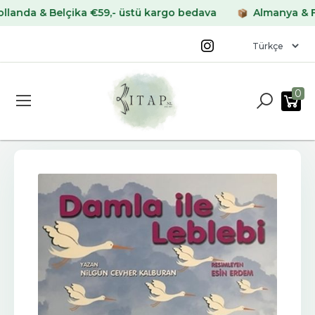
a & Belçika €59,- üstü kargo bedava
Almanya & Fransa
0