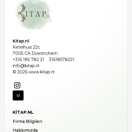
Kitap.nl
Ketelhuis 22c
7005 CA Doetinchem
+316 185 782 21
31618578221
info@kitap.nl
© 2026 www.kitap.nl
KITAP.NL
Firma Bilgileri
Hakkımızda