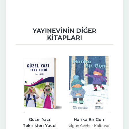
YAYINEVININ DIĞER
KITAPLARI
ukta 
Güzel Yazı 
Harika Bir Gün
Deme
ini 
Teknikleri Yücel 
Nilgün Cevher Kalburan