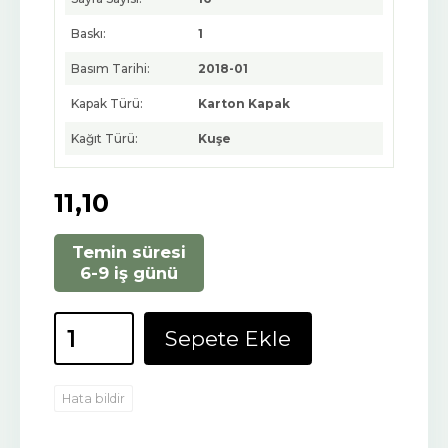
Baskı:
1
Basım Tarihi:
2018-01
Kapak Türü:
Karton Kapak
Kağıt Türü:
Kuşe
11
,10
Temin süresi
6-9 iş günü
Sepete Ekle
Hata bildir