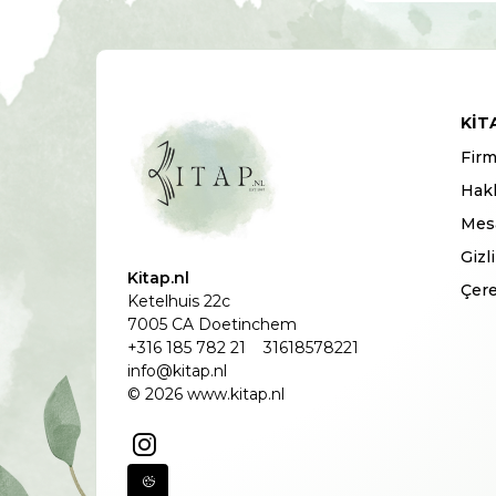
KIT
Firm
Hak
Mesa
Gizl
Kitap.nl
Çere
Ketelhuis 22c
7005 CA Doetinchem
+316 185 782 21
31618578221
info@kitap.nl
© 2026 www.kitap.nl