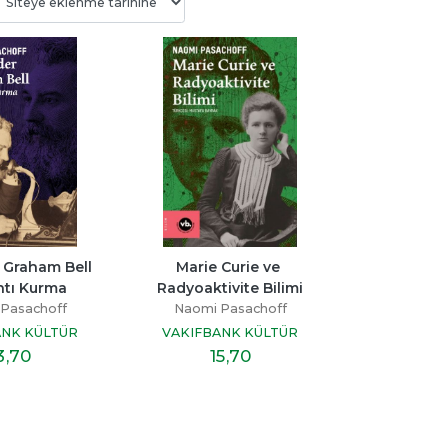
Bitmedi
Beni Neden Sevmedin 
Senden Bir Tane D
Anne
Yok
ayı
Esra Ezmeci
Miraç Çağrı Akta
p
 Graham Bell 
Marie Curie ve 
Destek Yayınları
İndigo Kitap
ntı Kurma
Radyoaktivite Bilimi
19
,60
16
,10
Pasachoff
Naomi Pasachoff
ANK KÜLTÜR
VAKIFBANK KÜLTÜR
3
,70
15
,70
INLARI
YAYINLARI