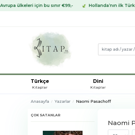
eleri için bu sınır €99,-
Hollanda’nın ilk Türk Kitabev
Türkçe
Dini
Kitaplar
Kitaplar
Anasayfa
Yazarlar
Naomi Pasachoff
ÇOK SATANLAR
Naomi Pa