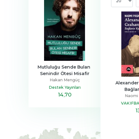
a Ailesi
Mutluluğu Sende Bulan 
Henüz Her Şey 
Senindir Ötesi Misafir
Devrim
Zeus Kabad
Hakan Mengüç
tapçılık
Hayykita
Alexander
Destek Yayınları
Bağla
,40
14
,70
20
,10
Naomi 
VAKIFB
1
YAY