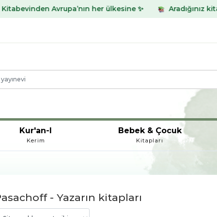
inden Avrupa’nın her ülkesine ✨
Aradığınız kitabı bulam
Kur'an-I
Bebek & Çocuk
Kerim
Kitapları
sachoff - Yazarın kitapları