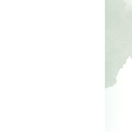
-%
14
-%
11
aha 
Kur’an’ın Anlattığı Tarih: 
Sen Annen Değilsin
Türkiye
Hatice Kübra Tongar
Talha Uğurluel
ş
Aile Yayınları
Timaş Yayınları
23
,30
17
,20
%14
%11
19
,90
15
,20
İNDİRİM
İNDİRİM