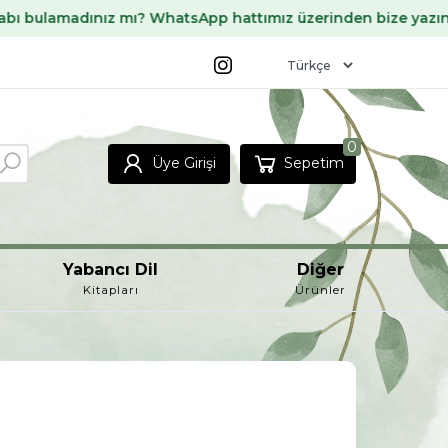
adınız mı? WhatsApp hattımız üzerinden bize yazın, sizin iç
0
Üye Girişi
Sepetim
Yabancı Dil
Diğer
Kitapları
Ürünler