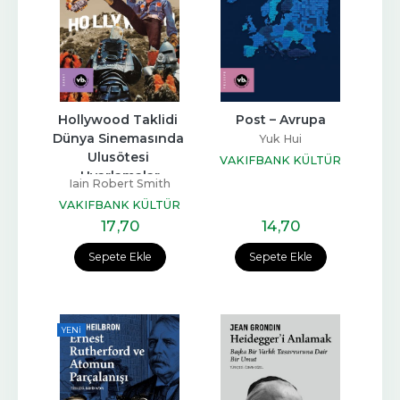
Hollywood Taklidi 
Post – Avrupa
Dünya Sinemasında 
Yuk Hui
Ulusötesi 
VAKIFBANK KÜLTÜR
Uyarlamalar
YAYINLARI
Iain Robert Smith
VAKIFBANK KÜLTÜR
YAYINLARI
17
,70
14
,70
Sepete Ekle
Sepete Ekle
YENI