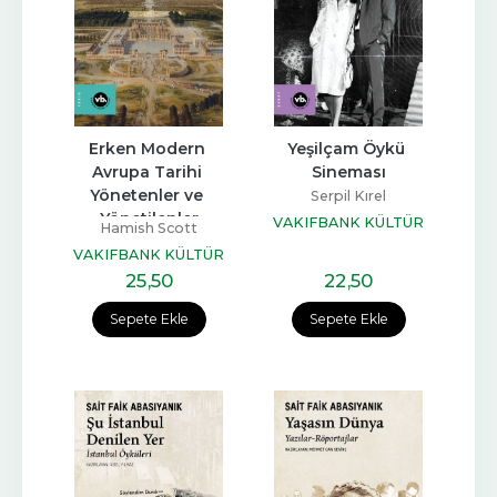
Erken Modern 
Yeşilçam Öykü 
Avrupa Tarihi 
Sineması
Yönetenler ve 
Serpil Kırel
Yönetilenler
VAKIFBANK KÜLTÜR
Hamish Scott
YAYINLARI
VAKIFBANK KÜLTÜR
YAYINLARI
25
,50
22
,50
Sepete Ekle
Sepete Ekle