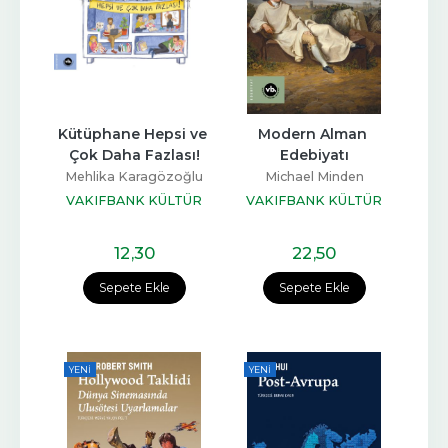
Kütüphane Hepsi ve 
Modern Alman 
Çok Daha Fazlası!
Edebiyatı
Mehlika Karagözoğlu
Michael Minden
VAKIFBANK KÜLTÜR
VAKIFBANK KÜLTÜR
YAYINLARI
YAYINLARI
12
,30
22
,50
Sepete Ekle
Sepete Ekle
YENI
YENI