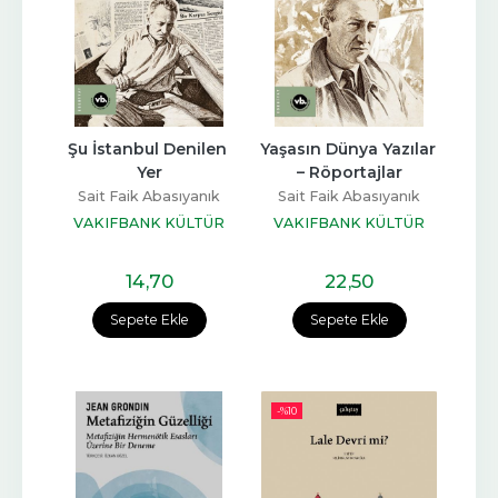
Şu İstanbul Denilen 
Yaşasın Dünya Yazılar 
Yer
– Röportajlar
Sait Faik Abasıyanık
Sait Faik Abasıyanık
VAKIFBANK KÜLTÜR
VAKIFBANK KÜLTÜR
YAYINLARI
YAYINLARI
14
,70
22
,50
Sepete Ekle
Sepete Ekle
-%
10