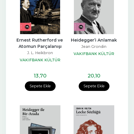
Ernest Rutherford ve 
Heidegger’i Anlamak
Atomun Parçalanışı
Jean Grondin
J. L. Heikbron
VAKIFBANK KÜLTÜR
VAKIFBANK KÜLTÜR
YAYINLARI
YAYINLARI
13
,70
20
,10
Sepete Ekle
Sepete Ekle