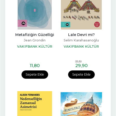
Metafiziğin Güzelliği
Lale Devri mi?
Jean Grondin
Selim Karahasanoğlu
VAKIFBANK KÜLTÜR
VAKIFBANK KÜLTÜR
YAYINLARI
YAYINLARI
33
,30
11
,80
29
,90
Sepete Ekle
Sepete Ekle