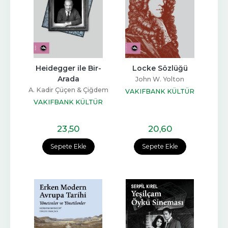
Heidegger ile Bir-
Locke Sözlüğü
Arada
John W. Yolton
A. Kadir Çüçen & Çiğdem
VAKIFBANK KÜLTÜR
Yıldızdöken
VAKIFBANK KÜLTÜR
YAYINLARI
YAYINLARI
23
,50
20
,60
Sepete Ekle
Sepete Ekle