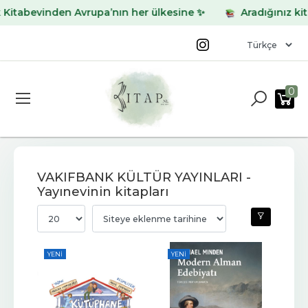
evinden Avrupa’nın her ülkesine ✨
Aradığınız kitabı bul
0
VAKIFBANK KÜLTÜR YAYINLARI -
Yayınevinin kitapları
YENI
YENI