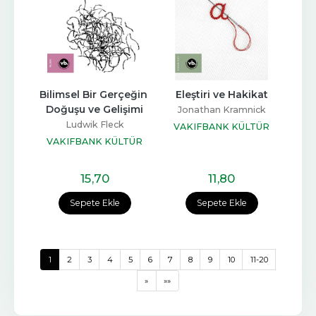
Bilimsel Bir Gerçeğin 
Eleştiri ve Hakikat
Doğuşu ve Gelişimi
Jonathan Kramnick
Ludwik Fleck
VAKIFBANK KÜLTÜR
VAKIFBANK KÜLTÜR
YAYINLARI
YAYINLARI
15
,70
11
,80
Sepete Ekle
Sepete Ekle
1
2
3
4
5
6
7
8
9
10
11-20
»
»»