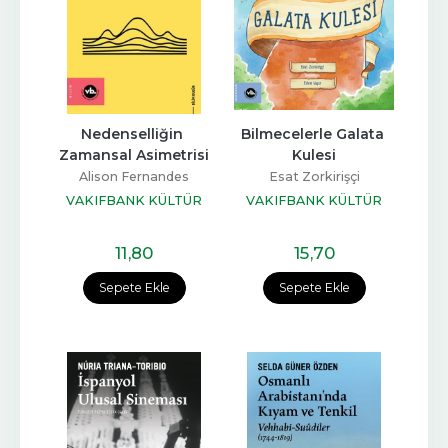
Nedenselliğin 
Bilmecelerle Galata 
Zamansal Asimetrisi
Kulesi
Alison Fernandes
Esat Zorkirişçi
VAKIFBANK KÜLTÜR
VAKIFBANK KÜLTÜR
YAYINLARI
YAYINLARI
11
,80
15
,70
Sepete Ekle
Sepete Ekle