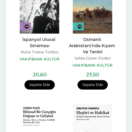
İspanyol Ulusal 
Osmanlı 
Sineması
Arabistani’nda Kıyam 
Ve Tenkil
Nuria Triana-Toribio
Selda Güner Özden
VAKIFBANK KÜLTÜR
YAYINLARI
VAKIFBANK KÜLTÜR
YAYINLARI
20
,60
23
,50
Sepete Ekle
Sepete Ekle