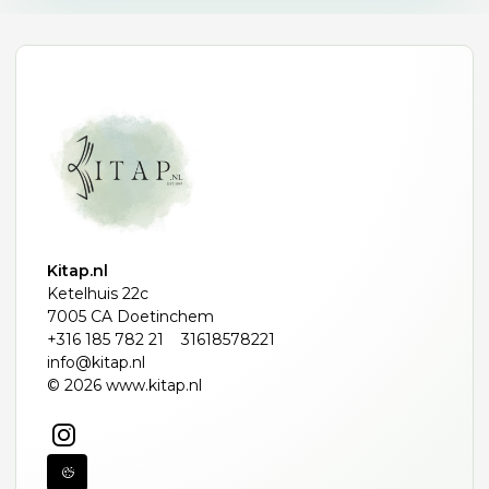
Kitap.nl
Ketelhuis 22c
7005 CA Doetinchem
+316 185 782 21
31618578221
info@kitap.nl
© 2026 www.kitap.nl