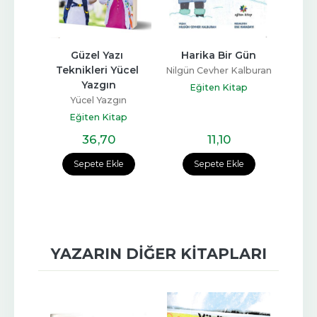
ukta 
Güzel Yazı 
Harika Bir Gün
Deme
ini 
Teknikleri Yücel 
Nilgün Cevher Kalburan
   
Yazgın
Nilgün
Eğiten Kitap
iken
Yücel Yazgın
E
ap
Eğiten Kitap
36
,70
11
,10
e
Sepete Ekle
Sepete Ekle
YAZARIN DIĞER KITAPLARI