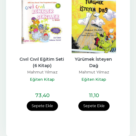
n 
Cıvıl Cıvıl Eğitim Seti 
Yürümek İsteyen 
Oy
nı 
(6 Kitap)
Dağ
Dün
 ? 
Çocu
Mahmut Yılmaz
Mahmut Yılmaz
iri
Eğiten Kitap
Eğiten Kitap
maz
Dr. 
ap
E
73
,40
11
,10
Sepete Ekle
Sepete Ekle