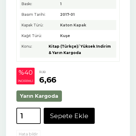
Baskı:
1
Basım Tarihi:
2017-01
Kapak Türü:
Katon Kapak
Kağıt Türü:
Kuşe
Konu:
Kitap (Türkçe)
/
Yüksek Indirim
& Yarın Kargoda
%40
11
,10
6
,66
INDIRIMLI
Yarın Kargoda
Sepete Ekle
Hata bildir