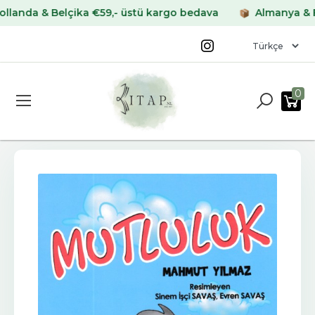
da & Belçika €59,- üstü kargo bedava
Almanya & Fran
0