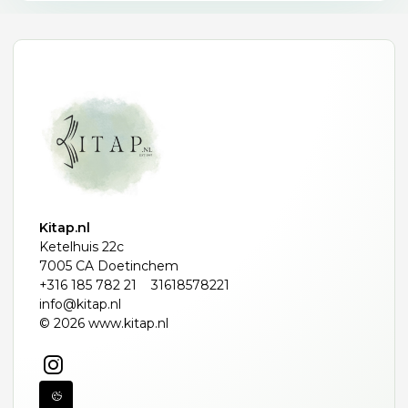
Kitap.nl
Ketelhuis 22c
7005 CA Doetinchem
+316 185 782 21
31618578221
info@kitap.nl
© 2026 www.kitap.nl