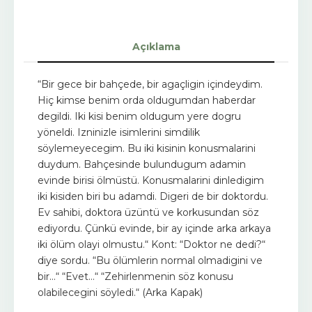
Açıklama
“Bir gece bir bahçede, bir agaçligin içindeydim.
Hiç kimse benim orda oldugumdan haberdar
degildi. Iki kisi benim oldugum yere dogru
yöneldi. Izninizle isimlerini simdilik
söylemeyecegim. Bu iki kisinin konusmalarini
duydum. Bahçesinde bulundugum adamin
evinde birisi ölmüstü. Konusmalarini dinledigim
iki kisiden biri bu adamdi. Digeri de bir doktordu.
Ev sahibi, doktora üzüntü ve korkusundan söz
ediyordu. Çünkü evinde, bir ay içinde arka arkaya
iki ölüm olayi olmustu.“ Kont: “Doktor ne dedi?“
diye sordu. “Bu ölümlerin normal olmadigini ve
bir...“ “Evet...“ “Zehirlenmenin söz konusu
olabilecegini söyledi.“ (Arka Kapak)