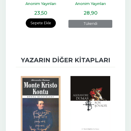
ları
Anonim Yayınları
Anonim Yayınları
23
,50
28
,90
Sepete Ekle
Tükendi
YAZARIN DIĞER KITAPLARI