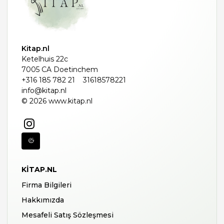
Kitap.nl
Ketelhuis 22c
7005 CA Doetinchem
+316 185 782 21
31618578221
info@kitap.nl
© 2026 www.kitap.nl
KITAP.NL
Firma Bilgileri
Hakkımızda
Mesafeli Satış Sözleşmesi