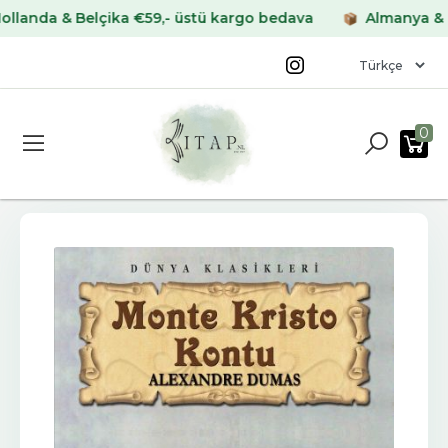
a & Belçika €59,- üstü kargo bedava
Almanya & Frans
0