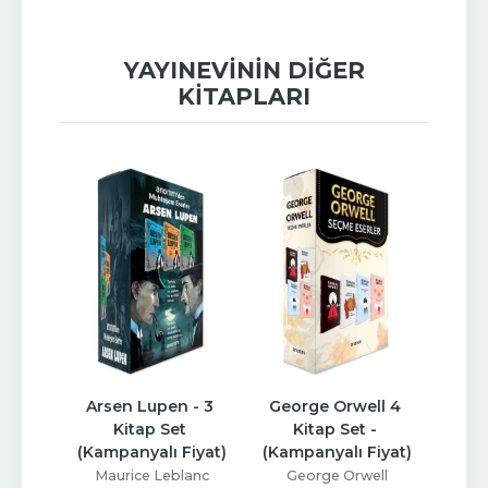
YAYINEVININ DIĞER
KITAPLARI
nne 4 
Arsen Lupen - 3 
George Orwell 4 
Halil
 
Kitap Set 
Kitap Set - 
Eserle
iyat)
(Kampanyalı Fiyat)
(Kampanyalı Fiyat)
mery
Maurice Leblanc
George Orwell
Ano