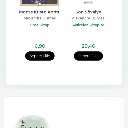
- 
Monte Kristo Kontu
Son Şövalye
Monte
Metin
Alexandre Dumas
Alexandre Dumas
Ale
umas
Ema Kitap
Akılçelen Kitaplar
M
ltür
6
,90
29
,40
e
Sepete Ekle
Sepete Ekle