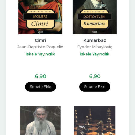
Cimri
Kumarbaz
Jean-Baptiste Poquelin
Fyodor Mihayloviç
Moliere
Dostoyevski
İskele Yayıncılık
İskele Yayıncılık
6
,90
6
,90
Sepete Ekle
Sepete Ekle