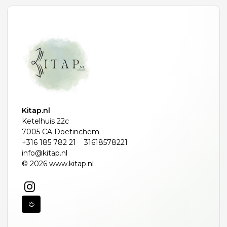
Kitap.nl
Ketelhuis 22c
7005 CA Doetinchem
+316 185 782 21
31618578221
info@kitap.nl
© 2026 www.kitap.nl