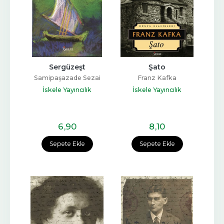
Sergüzeşt
Şato
Samipaşazade Sezai
Franz Kafka
İskele Yayıncılık
İskele Yayıncılık
6
,90
8
,10
Sepete Ekle
Sepete Ekle