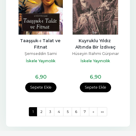
Taaşşuk-ı Talat ve 
Kuyruklu Yıldız 
Fitnat
Altında Bir İzdivaç
Şemseddin Sami
Hüseyin Rahmi Gürpınar
İskele Yayıncılık
İskele Yayıncılık
6
,90
6
,90
Sepete Ekle
Sepete Ekle
1
2
3
4
5
6
7
»
»»