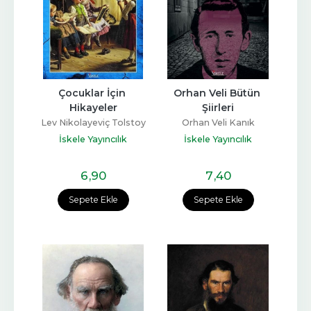
Çocuklar İçin 
Orhan Veli Bütün 
Hikayeler
Şiirleri
Lev Nikolayeviç Tolstoy
Orhan Veli Kanık
İskele Yayıncılık
İskele Yayıncılık
6
,90
7
,40
Sepete Ekle
Sepete Ekle