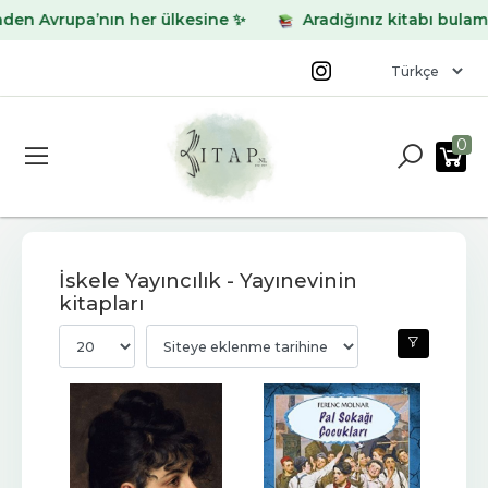
upa’nın her ülkesine ✨
Aradığınız kitabı bulamadınız m
0
İskele Yayıncılık - Yayınevinin
kitapları