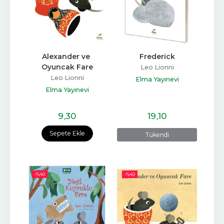
Alexander ve 
Frederick
Oyuncak Fare
Leo Lionni
Leo Lionni
Elma Yayınevi
Elma Yayınevi
9
,30
19
,10
Sepete Ekle
Tükendi
-%
40
-%
40