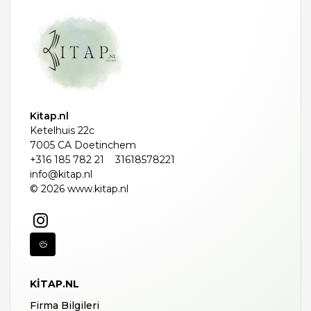
Kitap.nl
Ketelhuis 22c
7005 CA Doetinchem
+316 185 782 21
31618578221
info@kitap.nl
© 2026 www.kitap.nl
KITAP.NL
Firma Bilgileri