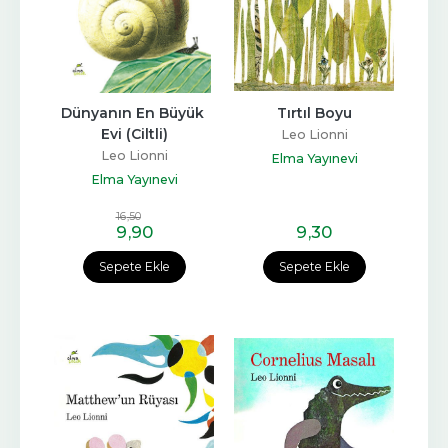
Dünyanın En Büyük 
Tırtıl Boyu
Evi (Ciltli)
Leo Lionni
Leo Lionni
Elma Yayınevi
Elma Yayınevi
16
,50
9
,90
9
,30
Sepete Ekle
Sepete Ekle