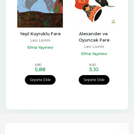
Yeşil Kuyruklu Fare
Alexander ve 
Oyuncak Fare
Leo Lionni
Leo Lionni
Elma Yayınevi
Elma Yayınevi
9
,80
8
,50
5
,88
5
,10
Sepete Ekle
Sepete Ekle