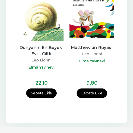
Yıl
Dünyanın En Büyük 
Matthew’un Rüyası
Cor
Evi - Ciltli
i
Leo Lionni
Leo Lionni
vi
Elma Yayınevi
E
Elma Yayınevi
22
,10
9
,80
e
Sepete Ekle
Sepete Ekle