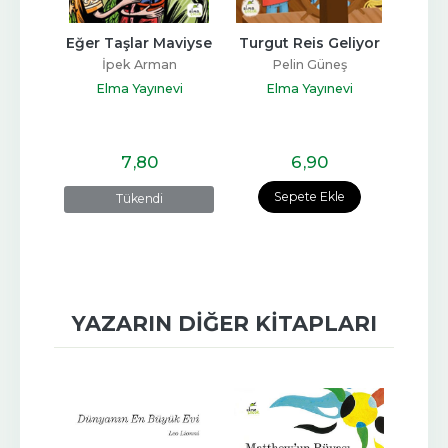
ix'e 
Eğer Taşlar Maviyse
Turgut Reis Geliyor
A
n 
İpek Arman
Pelin Güneş
Elma Yayınevi
Elma Yayınevi
E
gören
vi
7
,80
6
,90
e
Sepete Ekle
Tükendi
YAZARIN DIĞER KITAPLARI