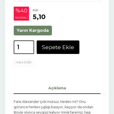
%40
8
,50
5
,10
INDIRIMLI
Yarın Kargoda
Sepete Ekle
Hata bildir
Açıklama
Fare Alexander çok mutsuz. Neden mi? Onu
görünce herkes çığlığı basıyor, kaçıyor da ondan.
Böyle olunca sevgisiz kalıyor minik faremiz, hep