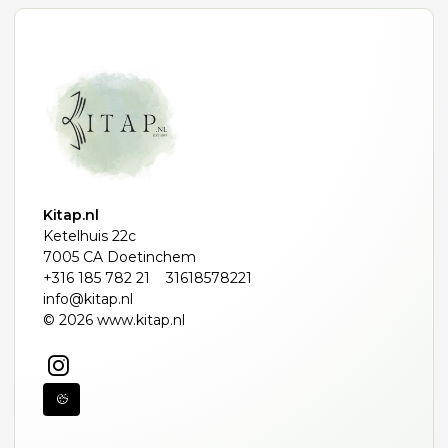
Kitap.nl
Ketelhuis 22c
7005 CA Doetinchem
+316 185 782 21
31618578221
info@kitap.nl
© 2026 www.kitap.nl