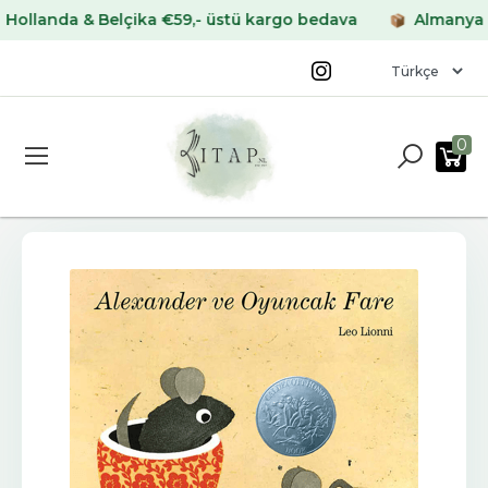
anda & Belçika €59,- üstü kargo bedava
Almanya & Fra
0