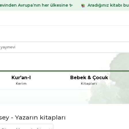
nın her ülkesine ✨
Aradığınız kitabı bulamadınız mı? Wh
Kur'an-I
Bebek & Çocuk
Kerim
Kitapları
ey - Yazarın kitapları