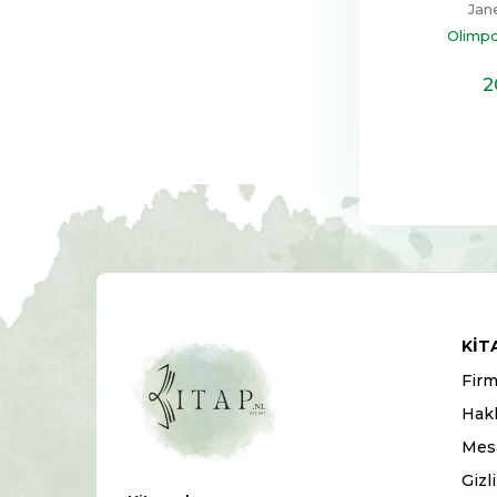
Jan
Olimpo
2
KIT
Firm
Hak
Mesa
Gizl