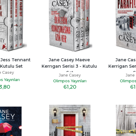
 Jess Tennant 
Jane Casey Maeve 
Jane Cas
 Kutulu Set
Kerrıgan Serisi 3 - Kutulu 
Kerrigan Seri
Set
S
e Casey
Jane Casey
Jane
s Yayınları
Olimpos Yayınları
Olimpos 
3
,80
61
,20
61