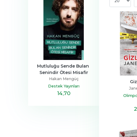
a Ailesi
Mutluluğu Sende Bulan 
Henüz Her Şey 
Senindir Ötesi Misafir
Devrim
Zeus Kabad
Hakan Mengüç
tapçılık
Hayykita
Giz
Destek Yayınları
Jan
,40
14
,70
20
,10
Olimpo
2