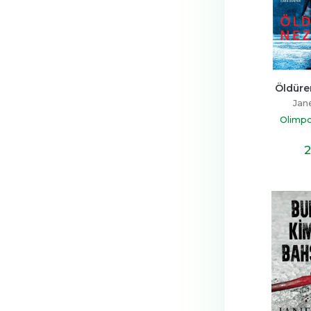
Öldüre
Jan
Olimpo
2