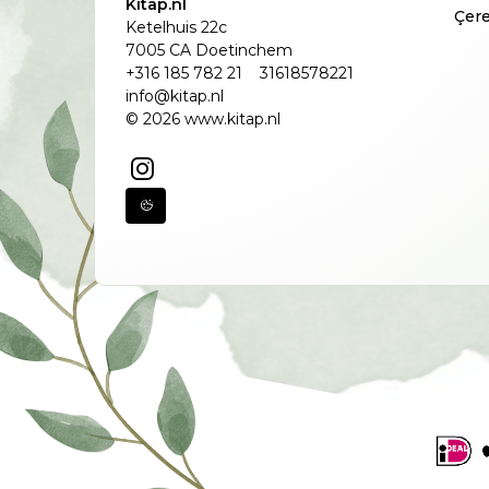
Kitap.nl
Çere
Ketelhuis 22c
7005 CA Doetinchem
+316 185 782 21
31618578221
info@kitap.nl
© 2026 www.kitap.nl