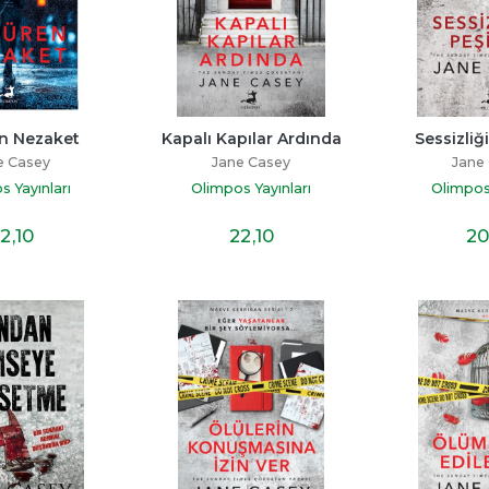
n Nezaket
Kapalı Kapılar Ardında
Sessizliğ
e Casey
Jane Casey
Jane
s Yayınları
Olimpos Yayınları
Olimpos 
2
,10
22
,10
20