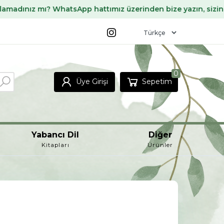
atsApp hattımız üzerinden bize yazın, sizin için temin edel
0
Üye Girişi
Sepetim
Yabancı Dil
Diğer
Kitapları
Ürünler