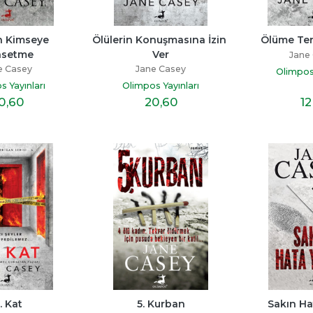
 Kimseye 
Ölülerin Konuşmasına İzin 
Ölüme Ter
hsetme
Ver
Jane
e Casey
Jane Casey
Olimpos 
s Yayınları
Olimpos Yayınları
0
,60
20
,60
12
1. Kat
5. Kurban
Sakın H