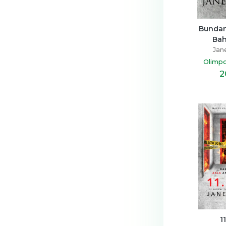
Bundan
Ba
Jan
Olimpo
2
1