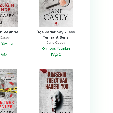
in Peşinde
Üçe Kadar Say - Jess 
Tennant Serisi
 Casey
Jane Casey
Yayınları
Olimpos Yayınları
,60
17
,20