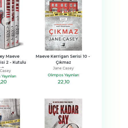
ey Maeve 
Maeve Kerrigan Serisi 10 - 
si 2 - Kutulu 
Çıkmaz
et
Jane Casey
 Casey
Olimpos Yayınları
Yayınları
22
,10
,20