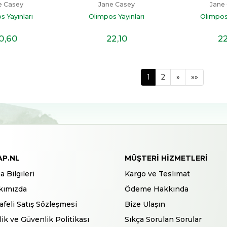
e Casey
Jane Casey
Jane
s Yayınları
Olimpos Yayınları
Olimpos 
0
,60
22
,10
2
1
2
»
»»
AP.NL
MÜŞTERI HIZMETLERI
a Bilgileri
Kargo ve Teslimat
kımızda
Ödeme Hakkında
feli Satış Sözleşmesi
Bize Ulaşın
ilik ve Güvenlik Politikası
Sıkça Sorulan Sorular