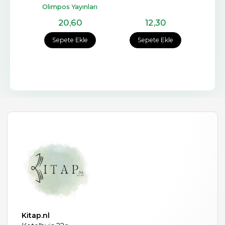
Olimpos Yayınları
20
,60
12
,30
e
Sepete Ekle
Sepete Ekle
Kitap.nl