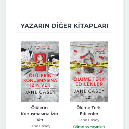
YAZARIN DIĞER KITAPLARI
a'dan 
Ölülerin 
Ölüme Terk 
Ölüm
ok
Konuşmasına İzin 
Edilenler
Ver
y
Jane Casey
Oli
Jane Casey
ları
Olimpos Yayınları