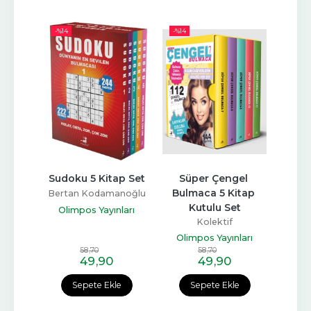
-%
14
-%
14
-%
17
el 
Sudoku 5 Kitap Set
Süper Çengel 
Sü
tap 
Bulmaca 5 Kitap 
Bulm
Bertan Kodamanoğlu
t
Kutulu Set
Olimpos Yayınları
Kolektif
ları
Olimpos Yayınları
Oli
58
,70
58
,70
49
,90
49
,90
e
Sepete Ekle
Sepete Ekle