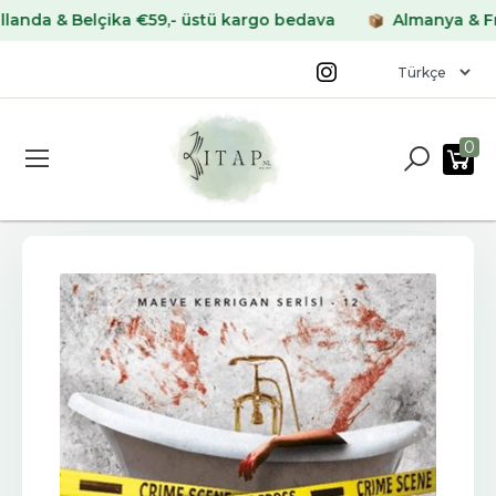
 & Belçika €59,- üstü kargo bedava
Almanya & Fransa 
0