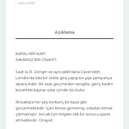
Hata bildir
Açıklama
KAPALI BİR KAPI.
İMKÂNSIZ BİR CİNAYET.
Saat 14.13. Zengin ve ayrıcalıklı Ilaria Cavendish,
Londra'da lüks bir otele giriş yapıp bir şişe şampanya
sipariş eder. Bir saat geçmeden sevgilisi, genç kadını
küvetteki kaynar sular içinde ölü bulur.
İlk bakışta her şey korkunç bir kaza gibi
görünmektedir. İçeri kimse girmemiş, odadan kimse
çıkmamıştır. Ancak tüm bilgiler tek bir sonucu işaret
etmektedir: Cinayet.