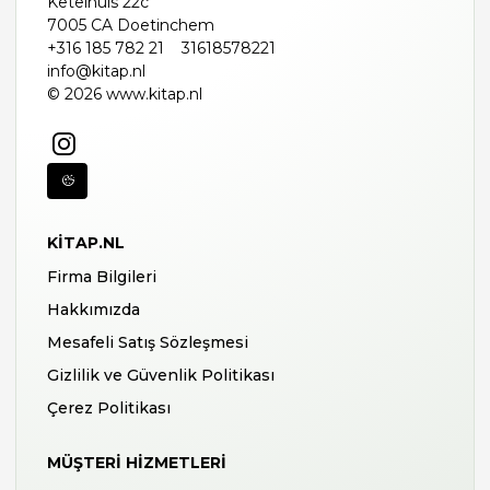
Ketelhuis 22c
7005 CA Doetinchem
+316 185 782 21
31618578221
info@kitap.nl
© 2026 www.kitap.nl
KITAP.NL
Firma Bilgileri
Hakkımızda
Mesafeli Satış Sözleşmesi
Gizlilik ve Güvenlik Politikası
Çerez Politikası
MÜŞTERI HIZMETLERI