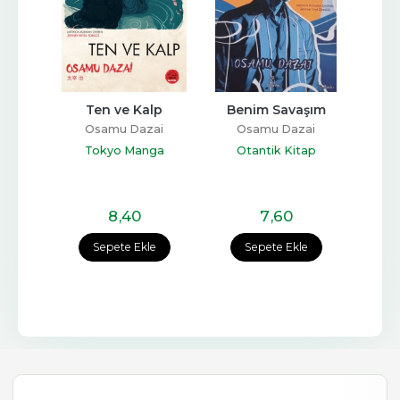
llosu
Ten ve Kalp
Benim Savaşım
Koş M
ai
Osamu Dazai
Osamu Dazai
O
ga
Tokyo Manga
Otantik Kitap
8
,40
7
,60
e
Sepete Ekle
Sepete Ekle