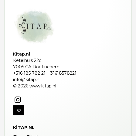
Kitap.nl
Ketelhuis 22c
7005 CA Doetinchem
+316 185 782 21
31618578221
info@kitap.nl
© 2026 www.kitap.nl
KITAP.NL