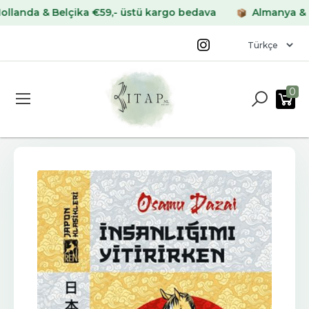
da & Belçika €59,- üstü kargo bedava
Almanya & Frans
0