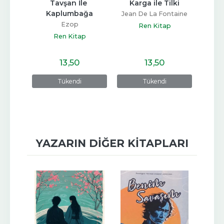
lye
Tavşan İle 
Karga ile Tilki
Ağust
Kaplumbağa
t
Jean De La Fontaine
Ezop
p
Ren Kitap
Ren Kitap
13
,50
13
,50
e
Tükendi
Tükendi
YAZARIN DIĞER KITAPLARI