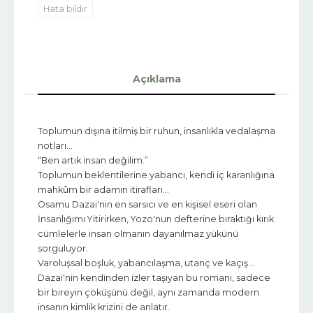
Hata bildir
Açıklama
Toplumun dışına itilmiş bir ruhun, insanlıkla vedalaşma
notları…
“Ben artık insan değilim.”
Toplumun beklentilerine yabancı, kendi iç karanlığına
mahkûm bir adamın itirafları…
Osamu Dazai'nin en sarsıcı ve en kişisel eseri olan
İnsanlığımı Yitirirken, Yozo'nun defterine bıraktığı kırık
cümlelerle insan olmanın dayanılmaz yükünü
sorguluyor.
Varoluşsal boşluk, yabancılaşma, utanç ve kaçış…
Dazai'nin kendinden izler taşıyan bu romanı, sadece
bir bireyin çöküşünü değil, aynı zamanda modern
insanın kimlik krizini de anlatır.