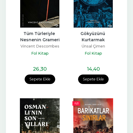
Tüm Türleriyle 
Gökyüzünü 
Nesnenin Grameri
Kurtarmak
Vincent Descombes
Ünsal Çimen
Fol Kitap
Fol Kitap
26
,30
14
,40
Sepete Ekle
Sepete Ekle
-%
11