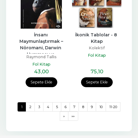
İnsanı 
İkonik Tablolar - 8 
Maymunlaştırmak –
Kitap
Nöromani, Darwin 
Kolektif
Humması ve 
Fol Kitap
Raymond Tallis
Bilimciliğin Sefaleti–
Fol Kitap
43
,00
75
,10
Sepete Ekle
Sepete Ekle
1
2
3
4
5
6
7
8
9
10
11-20
»
»»