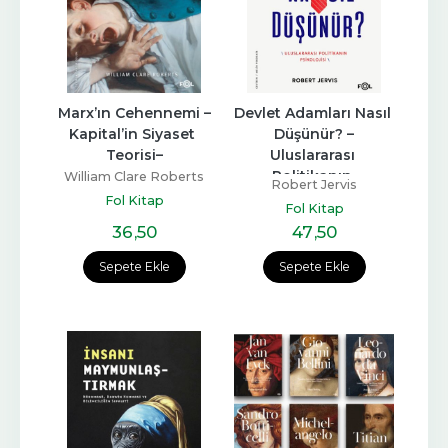
Marx’ın Cehennemi –
Devlet Adamları Nasıl 
Kapital’in Siyaset 
Düşünür? –
Teorisi–
Uluslararası 
Politikanın 
William Clare Roberts
Robert Jervis
Psikolojisi–
Fol Kitap
Fol Kitap
36
,50
47
,50
Sepete Ekle
Sepete Ekle