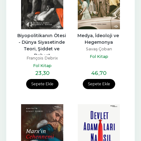
Biyopolitikanın Ötesi 
Medya, İdeoloji ve 
- Dünya Siyasetinde 
Hegemonya
Teori, Şiddet ve 
Savaş Çoban
Dehşet
Fol Kitap
François Debrix
Fol Kitap
23
,30
46
,70
Sepete Ekle
Sepete Ekle