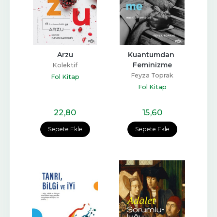
Arzu
Kuantumdan 
Feminizme
Kolektif
Feyza Toprak
Fol Kitap
Fol Kitap
22
,80
15
,60
Sepete Ekle
Sepete Ekle