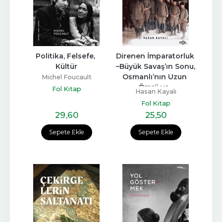
Politika, Felsefe, 
Direnen İmparatorluk 
Kültür
–Büyük Savaş’ın Sonu, 
Osmanlı’nın Uzun 
Michel Foucault
Ömrü ve...
Fol Kitap
Hasan Kayalı
Fol Kitap
29
,60
25
,50
Sepete Ekle
Sepete Ekle