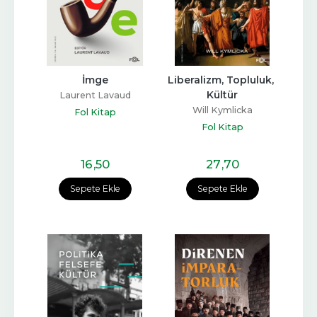
İmge
Liberalizm, Topluluk, 
Kültür
Laurent Lavaud
Will Kymlicka
Fol Kitap
Fol Kitap
16
,50
27
,70
Sepete Ekle
Sepete Ekle