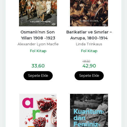
Osmanlı’nın Son 
Barikatlar ve Sınırlar – 
Yılları 1908 -1923
Avrupa, 1800-1914
Alexander Lyon Macfie
Linda Trinkaus
Zagzebski
Fol Kitap
Fol Kitap
48
,60
33
,60
42
,90
Sepete Ekle
Sepete Ekle