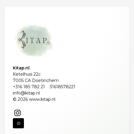
Kitap.nl
Ketelhuis 22c
7005 CA Doetinchem
+316 185 782 21
31618578221
info@kitap.nl
© 2026 www.kitap.nl