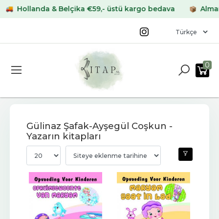
ollanda & Belçika €59,- üstü kargo bedava
Almanya & 
0
Gülinaz Şafak-Ayşegül Coşkun -
Yazarın kitapları