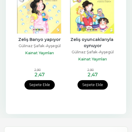
Zeliş Banyo yapıyor
Zeliş oyuncaklarıyla 
oynuyor
Gülinaz Şafak-Ayşegül
Coşkun
Gülinaz Şafak-Ayşegül
Kainat Yayınları
Coşkun
Kainat Yayınları
2
,90
2
,90
2
,47
2
,47
Sepete Ekle
Sepete Ekle