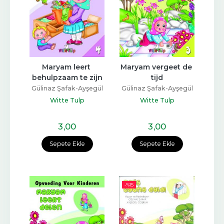
Maryam leert 
Maryam vergeet de 
behulpzaam te zijn
tijd
Gülinaz Şafak-Ayşegül
Gülinaz Şafak-Ayşegül
Coşkun
Coşkun
Witte Tulp
Witte Tulp
3
,00
3
,00
Sepete Ekle
Sepete Ekle
-%
15