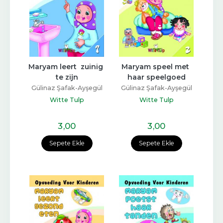
Maryam leert  zuinig 
Maryam speel met 
te zijn
haar speelgoed
Gülinaz Şafak-Ayşegül
Gülinaz Şafak-Ayşegül
Coşkun
Coşkun
Witte Tulp
Witte Tulp
3
,00
3
,00
Sepete Ekle
Sepete Ekle