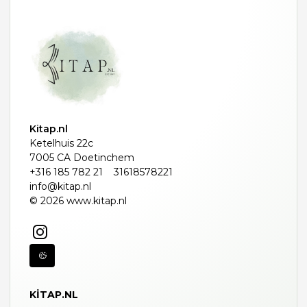
Kitap.nl
Ketelhuis 22c
7005 CA Doetinchem
+316 185 782 21
31618578221
info@kitap.nl
© 2026 www.kitap.nl
KITAP.NL