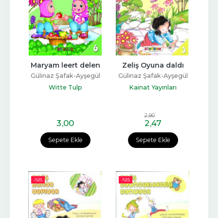
Maryam leert delen
Zeliş Oyuna daldı
Gülinaz Şafak-Ayşegül
Gülinaz Şafak-Ayşegül
Coşkun
Coşkun
Witte Tulp
Kainat Yayınları
2
,90
3
,00
2
,47
Sepete Ekle
Sepete Ekle
-%
15
-%
15