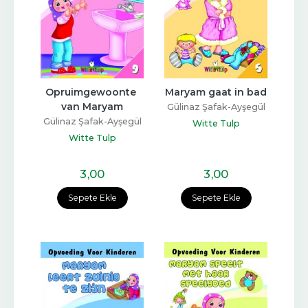
Opruimgewoonte 
Maryam gaat in bad
van Maryam
Gülinaz Şafak-Ayşegül
Gülinaz Şafak-Ayşegül
Coşkun
Witte Tulp
Coşkun
Witte Tulp
3
,00
3
,00
Sepete Ekle
Sepete Ekle