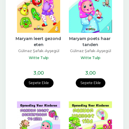
Maryam leert gezond 
Maryam poets haar 
eten
tanden
Gülinaz Şafak-Ayşegül
Gülinaz Şafak-Ayşegül
Coşkun
Coşkun
Witte Tulp
Witte Tulp
3
,00
3
,00
Sepete Ekle
Sepete Ekle