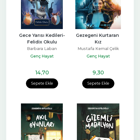
Gece Yarısı Kedileri-
Gezegeni Kurtaran 
Felidix Okulu
Kız
Barbara Laban
Mustafa Kemal Çelik
Genç Hayat
Genç Hayat
14
,70
9
,30
Sepete Ekle
Sepete Ekle