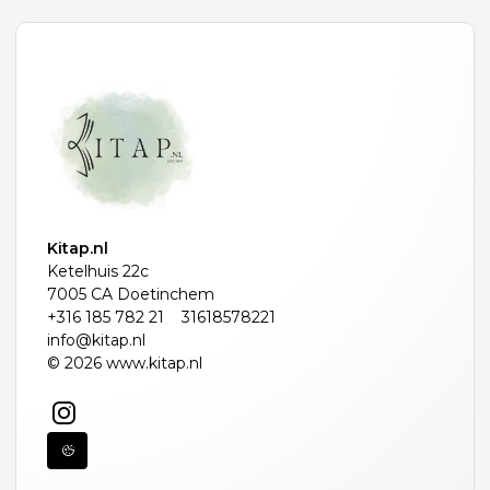
Kitap.nl
Ketelhuis 22c
7005 CA Doetinchem
+316 185 782 21
31618578221
info@kitap.nl
© 2026 www.kitap.nl