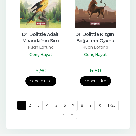
Dr. Dolittle Adalı 
Dr. Dolittle Kızgın 
Miranda’nın Sırrı
Boğaların Oyunu
Hugh Lofting
Hugh Lofting
Genç Hayat
Genç Hayat
6
,90
6
,90
Sepete Ekle
Sepete Ekle
1
2
3
4
5
6
7
8
9
10
11-20
»
»»