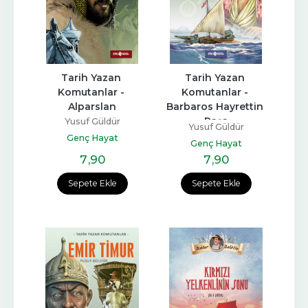
Tarih Yazan 
Tarih Yazan 
Komutanlar - 
Komutanlar - 
Alparslan
Barbaros Hayrettin 
Paşa
Yusuf Güldür
Yusuf Güldür
Genç Hayat
Genç Hayat
7
,90
7
,90
Sepete Ekle
Sepete Ekle