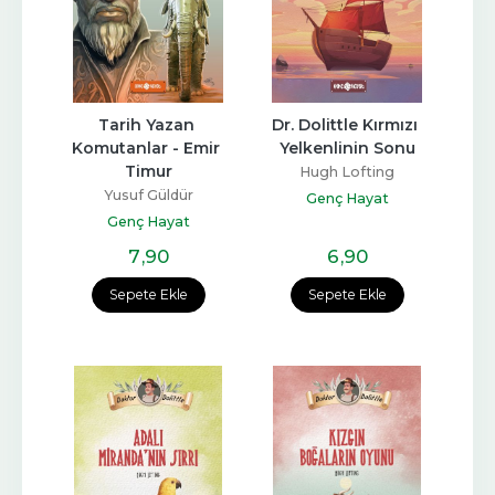
Tarih Yazan 
Dr. Dolittle Kırmızı 
Komutanlar - Emir 
Yelkenlinin Sonu
Timur
Hugh Lofting
Yusuf Güldür
Genç Hayat
Genç Hayat
7
,90
6
,90
Sepete Ekle
Sepete Ekle