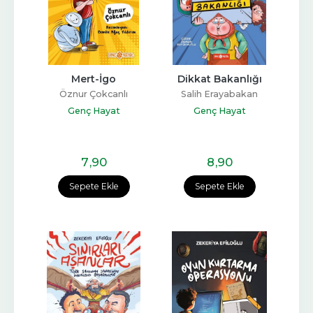
Mert-İgo
Dikkat Bakanlığı
Öznur Çokcanlı
Salih Erayabakan
Genç Hayat
Genç Hayat
7
,90
8
,90
Sepete Ekle
Sepete Ekle