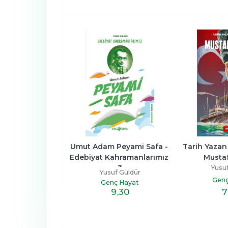
adele Gazetesi
Umut Adam Peyami Safa - 
Tarih Yazan
Edebiyat Kahramanlarımız 
Musta
uf Güldür
3
Yusuf
ip Kitaplar
Yusuf Güldür
Genç
Genç Hayat
12
,20
7
9
,30