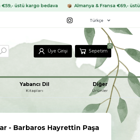
rgo bedava
Almanya & Fransa €69,- üstü kargo bedava
0
Üye Girişi
Sepetim
Yabancı Dil
Diğer
Kitapları
Ürünler
r - Barbaros Hayrettin Paşa