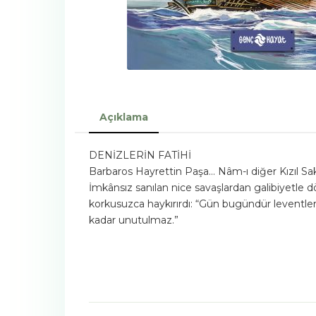
Açıklama
DENİZLERİN FATİHİ
Barbaros Hayrettin Paşa… Nâm-ı diğer Kızıl Sakal
İmkânsız sanılan nice savaşlardan galibiyetle
korkusuzca haykırırdı: “Gün bugündür leventler
kadar unutulmaz.”