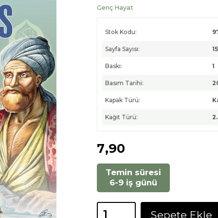
Genç Hayat
Stok Kodu:
9
Sayfa Sayısı:
1
Baskı:
1
Basım Tarihi:
2
Kapak Türü:
K
Kağıt Türü:
2
7
,90
Temin süresi
6-9 iş günü
Sepete Ekle