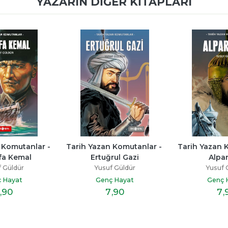
YAZARIN DIĞER KITAPLARI
 Komutanlar - 
Tarih Yazan Komutanlar - 
Tarih Yazan K
fa Kemal
Ertuğrul Gazi
Alpa
 Güldür
Yusuf Güldür
Yusuf 
 Hayat
Genç Hayat
Genç 
,90
7
,90
7
,