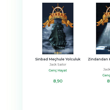
in'in Gürültülü 
Sinbad Meçhule Yolculuk
Zindandan K
ı 04 - Kim Bu 
Jack Sailor
cuk? (Ciltli)
Jack
Genç Hayat
ih Tuğtağ
Genç
nç Hayat
8
,90
8
17
,20