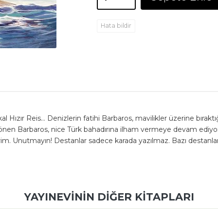
Hata bildir
 Hızır Reis… Denizlerin fatihi Barbaros, mavilikler üzerine bırakt
 dönen Barbaros, nice Türk bahadırına ilham vermeye devam ediyor
im. Unutmayın! Destanlar sadece karada yazılmaz. Bazı destanlar v
YAYINEVININ DIĞER KITAPLARI