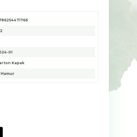
786254471766
52
024-01
arton Kapak
. Hamur