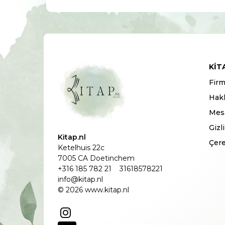
KIT
Firm
Hak
Mesa
Gizl
Kitap.nl
Çere
Ketelhuis 22c
7005 CA Doetinchem
+316 185 782 21
31618578221
info@kitap.nl
© 2026 www.kitap.nl