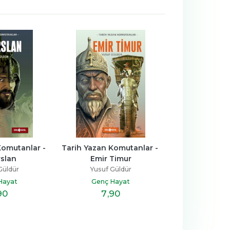
omutanlar - 
Tarih Yazan Komutanlar - 
Tarih Yazan Ko
rslan
Emir Timur
Osman 
Güldür
Yusuf Güldür
Yusuf Gü
Hayat
Genç Hayat
Genç H
90
7
,90
7
,9