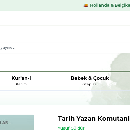
Hollanda & Belçika €59,- üstü ka
Kur'an-I
Bebek & Çocuk
Kerim
Kitapları
Tarih Yazan Komutanla
Yusuf Güldür