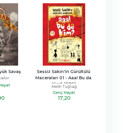
yük Savaş
Sessiz Sakin'in Gürültülü 
Bilgelik Ö
Maceraları 01 - Aaa! Bu da 
ailor
Murat Çi
Kim? (Ciltli)
Hayat
Genç H
Melih Tuğtağ
Genç Hayat
90
10
,8
17
,20