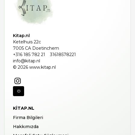
Kitap.nl
Ketelhuis 22c
7005 CA Doetinchem
+316 185 782 21
31618578221
info@kitap.nl
© 2026 www.kitap.nl
KITAP.NL
Firma Bilgileri
Hakkımızda