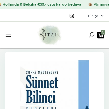
landa & Belçika €59,- üstü kargo bedava
Almanya & Fr
0