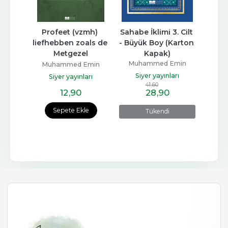
d, İlk 
Profeet (vzmh) 
Sahabe İklimi 3. Cilt 
Sahabe 
liefhebben zoals de 
- Büyük Boy (Karton 
Büyük
Metgezel
Kapak)
min
Muhammed Emin
Mu
Muhammed Emin
rı
Yıldırım
Yıldırım
Siyer yayınları
Si
Siyer yayınları
41
,60
12
,90
28
,90
e
Sepete Ekle
Tükendi