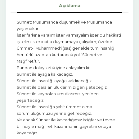
Açıklama
Sünnet; Müslümanca düşünmek ve Müslümanca
yaşamaktır.
İster farkına varalım ister varmayalım ister bu hakikati
işitelim ister inatla duymamaya çalışalım; özelde
Ümmet-i Muhammed'i (sas) genelde tüm insanlığı
her türlü azaptan kurtaracak yol “Sünnet ve
Mağfiret”tir.
Bundan dolayı artık iyice anlayalım ki:
Sünnet ile ayağa kalkacağız.
Sünnet ile insanlığı ayağa kaldıracağız.
Sünnet ile daralan ufuklarımızı genişleteceğiz.
Sünnet ile kaybolan umutlarımızı yeniden
yeşerteceğiz.
Sünnet ile insanlığa şahit ümmet olma
sorumluluğumuzu yerine getireceğiz.
Ve ancak Sünnet ile kavradığımız istiğfar ve tevbe
bilinciyle mağfireti kazanmanın gayretini ortaya
koyacağız.