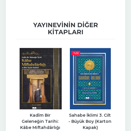
YAYINEVININ DIĞER
KITAPLARI
-%
30
-%
30
h) 
Kadîm Bir 
Sahabe İklimi 3. Cilt 
Sahabe 
ls de 
Geleneğin Tarihi: 
- Büyük Boy (Karton 
Büyük
l
Kâbe Miftahdârlığı 
Kapak)