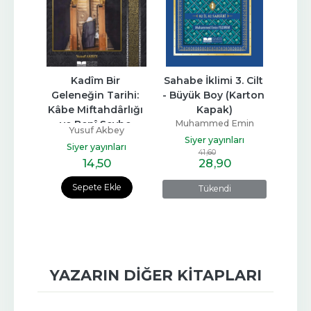
h) 
Kadîm Bir 
Sahabe İklimi 3. Cilt 
Sahabe 
ls de 
Geleneğin Tarihi: 
- Büyük Boy (Karton 
Büyük
l
Kâbe Miftahdârlığı 
Kapak)
ve Benî Şeybe 
Muhammed Emin
Mu
min
Yusuf Akbey
Kabilesi
Yıldırım
Siyer yayınları
Si
arı
Siyer yayınları
41
,60
14
,50
28
,90
e
Sepete Ekle
Tükendi
YAZARIN DIĞER KITAPLARI