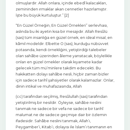
olmuşlardır. Allah onlara, içinde ebedî kalacakları,
zemininden ırmaklar akan cennetler hazırlamıştır.
İşte bu büyük kurtuluştur.” [2]
“En Güzel Örneğin, En Güzel Örnekleri” serlevhası,
aslında bu iki ayetin kısa bir mesajıdır. Allah Resûlü
(sas) tüm insanlığa en güzel örnek, en ideal misal, en
kâmil modeldir. Elbette O (sas), kurduğu nübüvvet
potasında, kendi örnekliğini, yetiştirdiği talebeler
olan sahâbe üzerinden âleme yansıtacak, böylelikle
onları en güzel örnekler olarak kıyamete kadar
gelecek tüm mü’minlere takdim edecekti. Bu
hakikatten dolayı sahâbe nesli, hiçbir zaman bizler
için sadece tarihî şahsiyetler olarak kalamazlar. Onlar,
dinin intikal ve muhafazasında, Allah
(cc) tarafından seçilmiş, Resûlullah (sas) tarafından
yetiştirilmiş bir nesildir. Öyleyse, sahâbe neslini
tanımak ne sadece bir vefa ne sadece bir tarihî
malumat ne de sadece geçmişe dair bir özlemin
ifadesidir. Sahâbe neslini tanımak, Allah’ı,
Peygamber’i, Kitab’ı, dolayısı ile İslam’ı tanımanın en