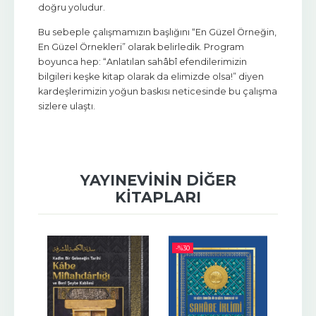
doğru yoludur.
Bu sebeple çalışmamızın başlığını “En Güzel Örneğin,
En Güzel Örnekleri” olarak belirledik. Program
boyunca hep: “Anlatılan sahâbî efendilerimizin
bilgileri keşke kitap olarak da elimizde olsa!” diyen
kardeşlerimizin yoğun baskısı neticesinde bu çalışma
sizlere ulaştı.
YAYINEVININ DIĞER
KITAPLARI
-%
30
-%
30