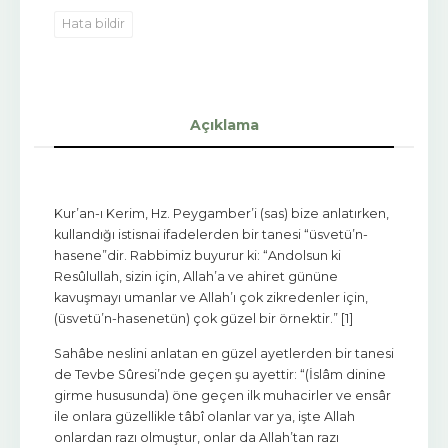
Hata bildir
Açıklama
Kur’an-ı Kerim, Hz. Peygamber’i (sas) bize anlatırken,
kullandığı istisnai ifadelerden bir tanesi “üsvetü’n-
hasene”dir. Rabbimiz buyurur ki: “Andolsun ki
Resûlullah, sizin için, Allah’a ve ahiret gününe
kavuşmayı umanlar ve Allah’ı çok zikredenler için,
(üsvetü’n-hasenetün) çok güzel bir örnektir.” [1]
Sahâbe neslini anlatan en güzel ayetlerden bir tanesi
de Tevbe Sûresi’nde geçen şu ayettir: “(İslâm dinine
girme hususunda) öne geçen ilk muhacirler ve ensâr
ile onlara güzellikle tâbî olanlar var ya, işte Allah
onlardan razı olmuştur, onlar da Allah’tan razı