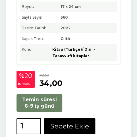
Boyut:
17 x 24 cm
Sayfa Sayısı:
560
Basım Tarihi:
2022
Kapak Türü:
Ciltli
Konu:
Kitap (Türkçe)
/
Dini -
Tasavvufi kitaplar
%20
42
,50
34
,00
INDIRIMLI
Temin süresi
6-9 iş günü
Sepete Ekle