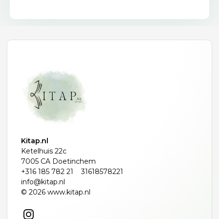
Kitap.nl
Ketelhuis 22c
7005 CA Doetinchem
+316 185 782 21
31618578221
info@kitap.nl
© 2026 www.kitap.nl