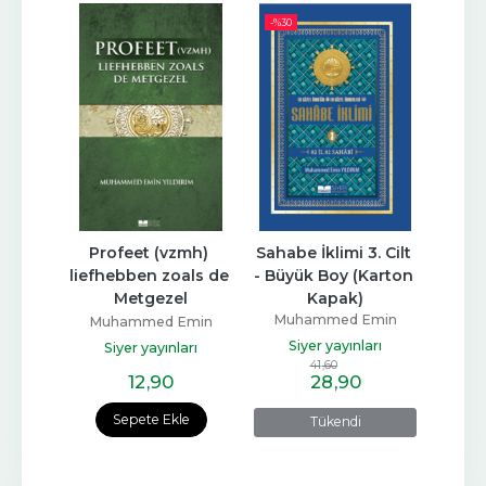
-%
30
-%
30
d, İlk 
Profeet (vzmh) 
Sahabe İklimi 3. Cilt 
Sahabe 
liefhebben zoals de 
- Büyük Boy (Karton 
Büyük
Metgezel
Kapak)
min
Muhammed Emin
Mu
Muhammed Emin
rı
Yıldırım
Yıldırım
Siyer yayınları
Si
Siyer yayınları
41
,60
12
,90
28
,90
e
Sepete Ekle
Tükendi