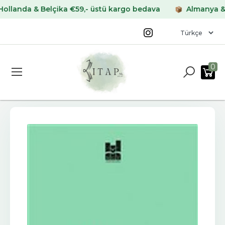
nda & Belçika €59,- üstü kargo bedava
Almanya & Fran
0