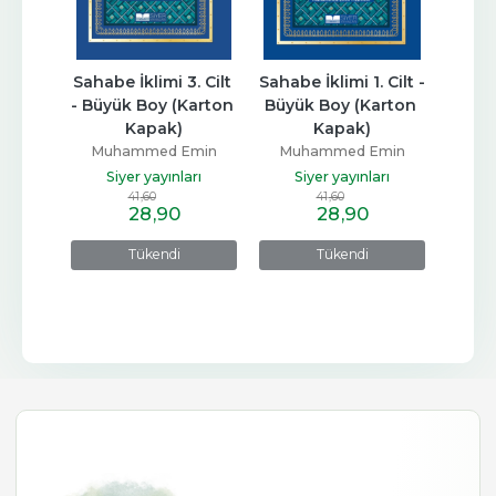
h) 
Sahabe İklimi 3. Cilt 
Sahabe İklimi 1. Cilt - 
Sahabe
ls de 
- Büyük Boy (Karton 
Büyük Boy (Karton 
- Büy
l
Kapak)
Kapak)
Mu
Muhammed Emin
Muhammed Emin
min
Si
Yıldırım
Yıldırım
Siyer yayınları
Siyer yayınları
arı
41
,60
41
,60
28
,90
28
,90
e
Tükendi
Tükendi