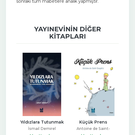
sonraki tüm mabetlere analık yapmıştır.
YAYINEVININ DIĞER
KITAPLARI
r'an 
Yıldızlara Tutunmak
Küçük Prens
Güv
İsmail Demirel
Antoine de Saint-
Meh
eli
Exupery