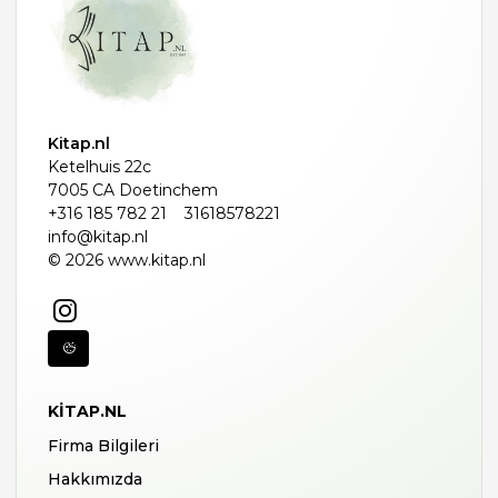
Kitap.nl
Ketelhuis 22c
7005 CA Doetinchem
+316 185 782 21
31618578221
info@kitap.nl
© 2026 www.kitap.nl
KITAP.NL
Firma Bilgileri
Hakkımızda