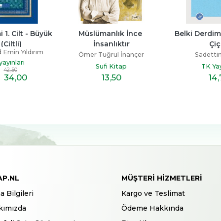
Müslümanlık İnce 
Belki Derdimize Çare Bir 
S
İnsanlıktır
Çiçek
Şev
Ömer Tuğrul İnançer
Sadettin Ökten
Sufi Kitap
TK Yayınları
13
,50
14
,70
AP.NL
MÜŞTERI HIZMETLERI
a Bilgileri
Kargo ve Teslimat
kımızda
Ödeme Hakkında