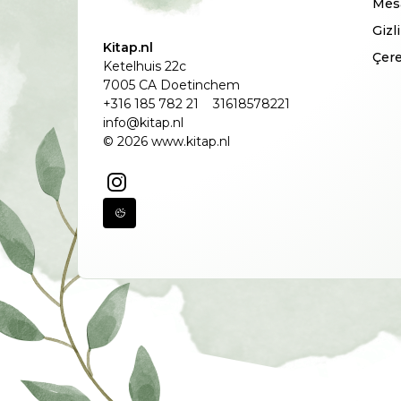
Mesa
Gizl
Kitap.nl
Çere
Ketelhuis 22c
7005 CA Doetinchem
+316 185 782 21
31618578221
info@kitap.nl
© 2026 www.kitap.nl