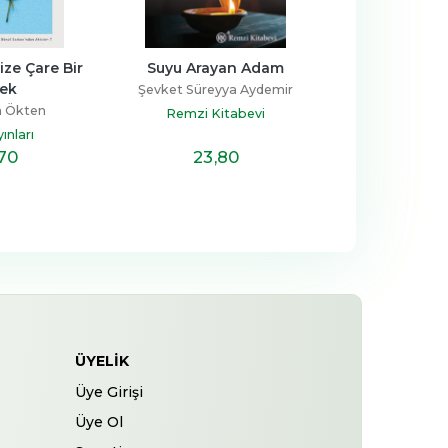
uyu Arayan Adam
Zeytindağı - Günümüz 
Kalb
Türkçesiyle
ket Süreyya Aydemir
Falih Rıfkı Atay
Remzi Kitabevi
K
Pozitif Yayınları
23
,80
11
,80
ÜYELIK
Üye Girişi
Üye Ol