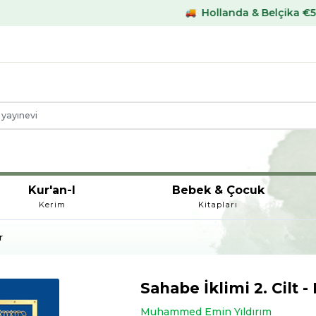
Hollanda & Belçika €59,- üstü kargo b
Kur'an-I
Bebek & Çocuk
Kerim
Kitapları
r
Sahabe İklimi 2. Cilt -
Muhammed Emin Yıldırım