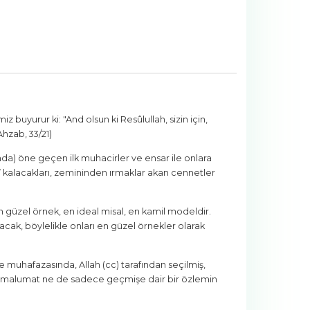
 buyurur ki: "And olsun ki Resûlullah, sizin için,
Ahzab, 33/21)
da) öne geçen ilk muhacirler ve ensar ile onlara
bedî kalacakları, zemininden ırmaklar akan cennetler
en güzel örnek, en ideal misal, en kamil modeldir.
cak, böylelikle onları en güzel örnekler olarak
ve muhafazasında, Allah (cc) tarafından seçilmiş,
arihi malumat ne de sadece geçmişe dair bir özlemin