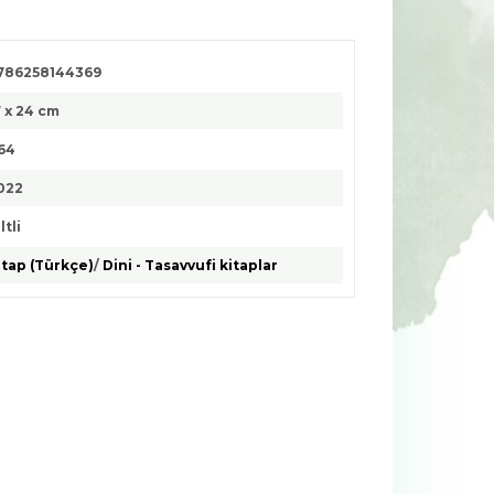
786258144369
7 x 24 cm
64
022
ltli
itap (Türkçe)
/
Dini - Tasavvufi kitaplar