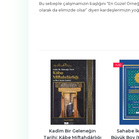
Bu sebeple çalışmamızın başlığını “En Güzel Örneğin
olarak da elimizde olsa!” diyen kardeşlerimizin yoğ
-%
30
-%
30
r Geleneğin 
Sahabe İklimi 3. Cilt - 
Sahabe İklimi
e Miftahdârlığı 
Büyük Boy (Karton Kapak)
Boy (Kar