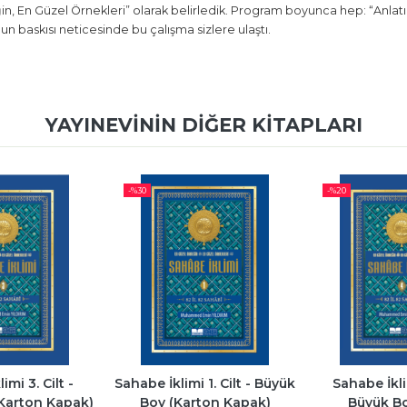
, En Güzel Örnekleri” olarak belirledik. Program boyunca hep: “Anlatıla
un baskısı neticesinde bu çalışma sizlere ulaştı.
YAYINEVININ DIĞER KITAPLARI
-%
20
-%
20
 1. Cilt - Büyük 
Sahabe İklimi 4. Cilt - 
Sahabe İklim
ton Kapak)
Büyük Boy (Ciltli)
Büyük Boy