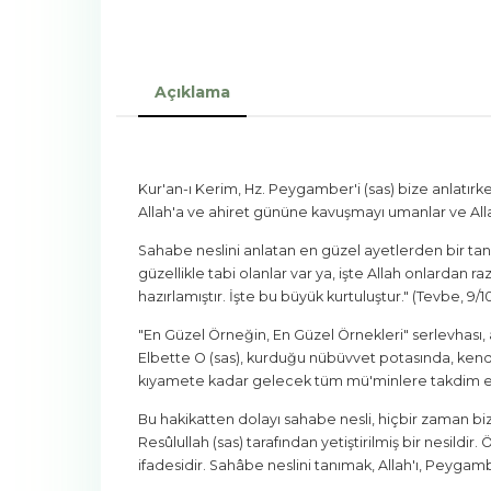
Açıklama
Kur'an-ı Kerim, Hz. Peygamber'i (sas) bize anlatırken
Allah'a ve ahiret gününe kavuşmayı umanlar ve Allah
Sahabe neslini anlatan en güzel ayetlerden bir tan
güzellikle tabi olanlar var ya, işte Allah onlardan r
hazırlamıştır. İşte bu büyük kurtuluştur." (Tevbe, 9/1
"En Güzel Örneğin, En Güzel Örnekleri" serlevhası, a
Elbette O (sas), kurduğu nübüvvet potasında, kendi 
kıyamete kadar gelecek tüm mü'minlere takdim e
Bu hakikatten dolayı sahabe nesli, hiçbir zaman bizl
Resûlullah (sas) tarafından yetiştirilmiş bir nesil
ifadesidir. Sahâbe neslini tanımak, Allah'ı, Peygambe