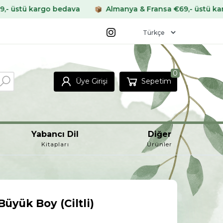
edava
Almanya & Fransa €69,- üstü kargo bedava
0
Üye Girişi
Sepetim
Yabancı Dil
Diğer
Kitapları
Ürünler
 Büyük Boy (Ciltli)