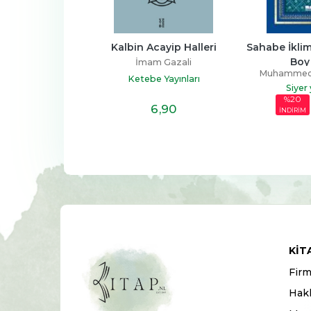
Kalbin Acayip Halleri
Sahabe İklimi 1. Cilt - Büyük 
Boy (Ciltli)
İmam Gazali
Muhammed Emin Yıldırım
Ketebe Yayınları
Siyer yayınları
42
,50
%20
6
,90
34
,00
İNDİRİM
KIT
Firm
Hak