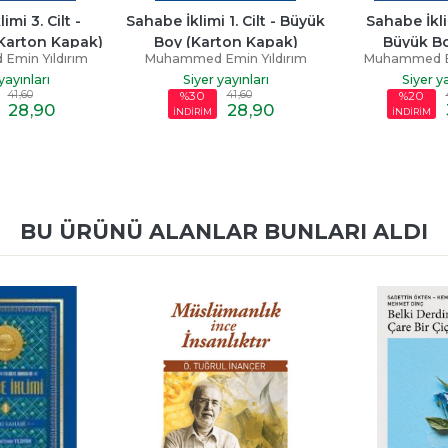
i 1. Cilt - Büyük 
Sahabe İklimi 4. Cilt - 
Sahabe İkli
arton Kapak)
Büyük Boy (Ciltli)
Büyük B
 Emin Yıldırım
Muhammed Emin Yıldırım
Muhammed 
r yayınları
Siyer yayınları
Siyer 
41
,60
42
,50
%20
%20
28
,90
34
,00
M
İNDİRİM
İNDİRİM
BU ÜRÜNÜ ALANLAR BUNLARI ALDI