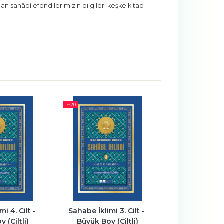
n sahâbî efendilerimizin bilgileri keşke kitap
-%
20
-%
26
i 3. Cilt - 
Sahabe İklimi 1. Cilt - Büyük 
Sahabe İklimi 4
 (Ciltli)
Boy (Ciltli)
- Büyük Boy