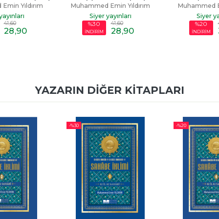
min Yıldırım
Muhammed Emin Yıldırım
Muhammed Em
yayınları
Siyer yayınları
Siyer ya
41
,60
42
,50
%20
%20
28
,90
34
,00
İNDİRİM
İNDİRİM
YAZARIN DIĞER KITAPLARI
-%
20
-%
20