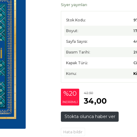
Siyer yayınları
Stok Kodu:
9
Boyut:
1
Sayfa Sayısı:
4
Basım Tarihi:
2
Kapak Türü:
Ci
Konu:
K
%20
42
,50
34
,00
INDIRIMLI
Stokta olunca haber ver
Hata bildir