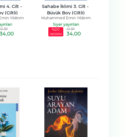
mi 3. Cilt - 
Sahabe İklimi 1. Cilt - Büyük 
Sahabe İklimi 
oy (Ciltli)
Boy (Ciltli)
- Büyük Bo
Emin Yıldırım
Muhammed Emin Yıldırım
Muhammed Em
yayınları
Siyer yayınları
Siyer y
42
,50
42
,50
%20
%26
34
,00
34
,00
İNDİRİM
İNDİRİM