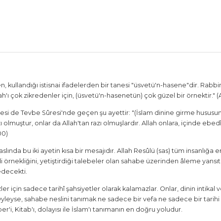
, kullandığı istisnai ifadelerden bir tanesi "üsvetü'n-hasene"dir. Rabbimiz
'ı çok zikredenler için, (üsvetü'n-hasenetün) çok güzel bir örnektir." (
esi de Tevbe Sûresi'nde geçen şu ayettir: "(İslam dinine girme hususun
azı olmuştur, onlar da Allah'tan razı olmuşlardır. Allah onlara, içinde e
00)
slında bu iki ayetin kısa bir mesajıdır. Allah Resûlü (sas) tüm insanlığa 
örnekliğini, yetiştirdiği talebeler olan sahabe üzerinden âleme yansıta
decekti.
er için sadece tarihî şahsiyetler olarak kalamazlar. Onlar, dinin intikal 
dir. Öyleyse, sahabe neslini tanımak ne sadece bir vefa ne sadece bir t
r'i, Kitab'ı, dolayısı ile İslam'ı tanımanın en doğru yoludur.