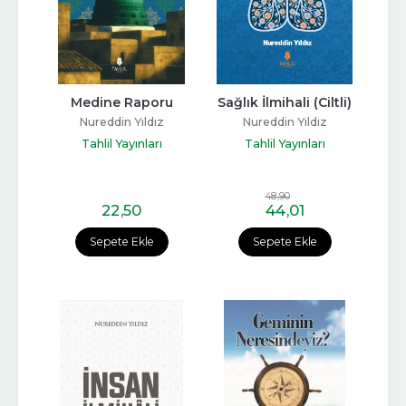
Medine Raporu
Sağlık İlmihali (Ciltli)
Nureddin Yıldız
Nureddin Yıldız
Tahlil Yayınları
Tahlil Yayınları
48
,90
22
,50
44
,01
Sepete Ekle
Sepete Ekle