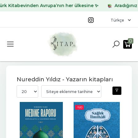
abevinden Avrupa’nın her ülkesine ✨
Aradığınız kitabı 
0
Nureddin Yıldız - Yazarın kitapları
-%
10