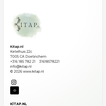
Kitap.nl
Ketelhuis 22c
7005 CA Doetinchem
+316 185 782 21
31618578221
info@kitap.nl
© 2026 www.kitap.nl
KITAP.NL