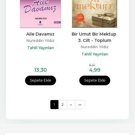
Aile Davamız
Bir Umut Bir Mektup 
3. Cilt - Toplum
Nureddin Yıldız
Nureddin Yıldız
Tahlil Yayınları
Tahlil Yayınları
8
,10
13
,30
4
,99
Sepete Ekle
Sepete Ekle
1
2
»
»»