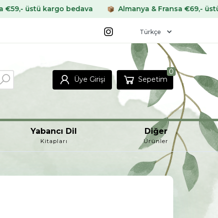
kargo bedava
Almanya & Fransa €69,- üstü kargo beda
0
Üye Girişi
Sepetim
Yabancı Dil
Diğer
Kitapları
Ürünler