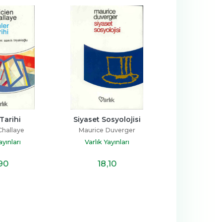
Tarihi
Siyaset Sosyolojisi
Zerdüşt Böyl
Challaye
Maurice Duverger
Friedrich Wilhe
ayınları
Varlık Yayınları
Varlık Yay
,90
18
,10
13
,5