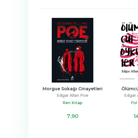
an Poe Öyküleri
Morgue Sokağı Cinayetleri
Ölümcü
 Allan Poe
Edgar Allan Poe
Edgar 
os Yayınları
Ren Kitap
Fol
22
,10
7
,90
1