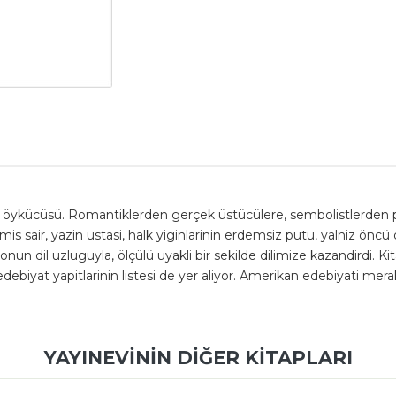
e öykücüsü. Romantiklerden gerçek üstücülere, sembolistlerden 
 sair, yazin ustasi, halk yiginlarinin erdemsiz putu, yalniz öncü diy
un dil uzluguyla, ölçülü uyakli bir sekilde dilimize kazandirdi. Kit
iyat yapitlarinin listesi de yer aliyor. Amerikan edebiyati mera
YAYINEVININ DIĞER KITAPLARI