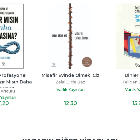
 Profesyonel 
Misafir Evinde Ölmek, Clz
Dinler 
ır Mısın Daha 
Zelal Dicle Baz
Felicien 
asına?
Varlık Yayınları
Varlık Y
 Arıduru
 Yayınları
12
,30
15
7
,20