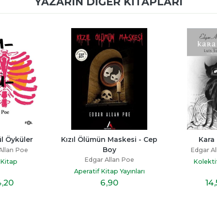
YAZARIN DIĞER KITAPLARI
l Öyküler
Kızıl Ölümün Maskesi - Cep 
Kara
Boy
Allan Poe
Edgar Al
Edgar Allan Poe
 Kitap
Kolekti
Aperatif Kitap Yayınları
4
,20
6
,90
14