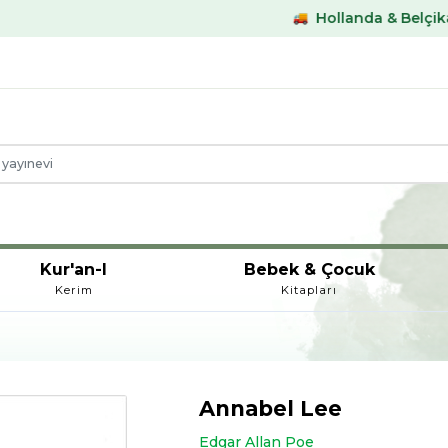
Hollanda & Belçika €59,- üstü 
Kur'an-I
Bebek & Çocuk
Kerim
Kitapları
Annabel Lee
Edgar Allan Poe