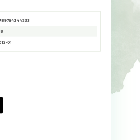
789754344233
28
012-01