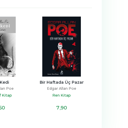
 Kedi
Bir Haftada Üç Pazar
Morgue Sokağı 
lan Poe
Edgar Allan Poe
Edgar All
f Kitap
Ren Kitap
Genç Ka
,50
7
,90
9
,8