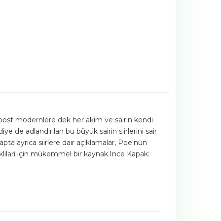
post modernlere dek her akim ve sairin kendi
e de adlandirilan bu büyük sairin siirlerini sair
apta ayrica siirlere dair açiklamalar, Poe'nun
klilari için mükemmel bir kaynak.Ince Kapak: