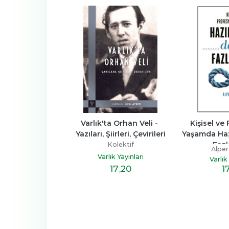
ski Eş İle Ortak 
Varlık'ta Orhan Veli - 
Kişisel ve
eveynlik
Yazıları, Şiirleri, Çevirileri
Yaşamda Haz
Fazl
 J. Baker
Kolektif
Alper
k Yayınları
Varlık Yayınları
Varlık
18
,60
17
,20
1