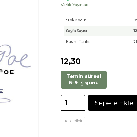
Varlık Yayınları
Stok Kodu:
9
Sayfa Sayısı:
1
Basım Tarihi:
2
12
,30
Temin süresi
6-9 iş günü
Sepete Ekle
Hata bildir