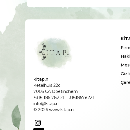
KIT
Firm
Hak
Mesa
Gizl
Kitap.nl
Çere
Ketelhuis 22c
7005 CA Doetinchem
+316 185 782 21
31618578221
info@kitap.nl
© 2026 www.kitap.nl