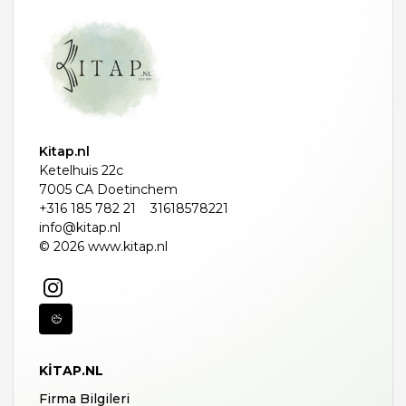
Kitap.nl
Ketelhuis 22c
7005 CA Doetinchem
+316 185 782 21
31618578221
info@kitap.nl
© 2026 www.kitap.nl
KITAP.NL
Firma Bilgileri