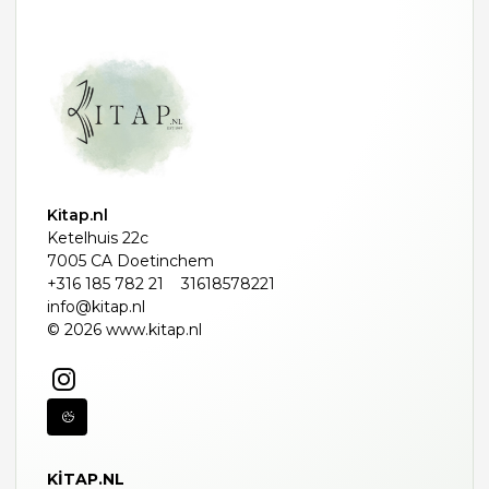
Kitap.nl
Ketelhuis 22c
7005 CA Doetinchem
+316 185 782 21
31618578221
info@kitap.nl
© 2026 www.kitap.nl
KITAP.NL