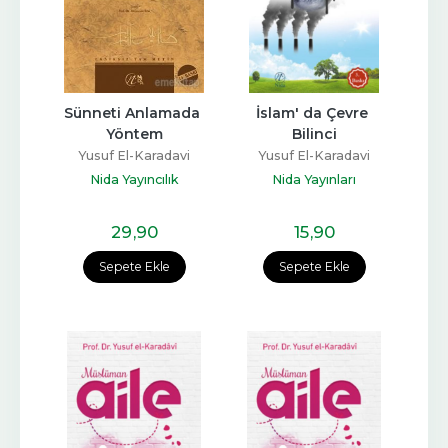
Sünneti Anlamada 
İslam' da Çevre 
Yöntem
Bilinci
Yusuf El-Karadavi
Yusuf El-Karadavi
Nida Yayıncılık
Nida Yayınları
29
,90
15
,90
Sepete Ekle
Sepete Ekle