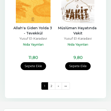
Allah'a Giden Yolda 3 
Müslüman Hayatında 
- Tevekkül
Vakit
Yusuf El-Karadavi
Yusuf El-Karadavi
Nida Yayınları
Nida Yayınları
11
,80
9
,80
Sepete Ekle
Sepete Ekle
1
2
»
»»