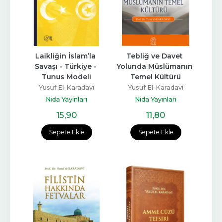
Laikliğin İslam’la 
Tebliğ ve Davet 
Savaşı - Türkiye - 
Yolunda Müslümanın 
Tunus Modeli
Temel Kültürü
Yusuf El-Karadavi
Yusuf El-Karadavi
Nida Yayınları
Nida Yayınları
15
,90
11
,80
Sepete Ekle
Sepete Ekle