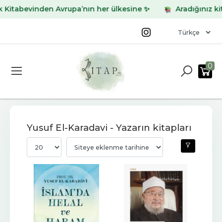
bevinden Avrupa’nın her ülkesine ✨
Aradığınız kitabı b
0
Yusuf El-Karadavi - Yazarın kitapları